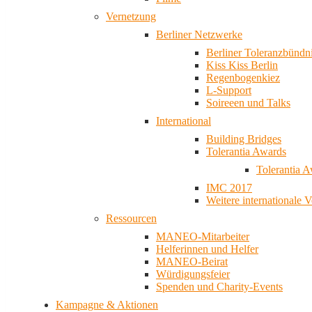
Vernetzung
Berliner Netzwerke
Berliner Toleranzbündn
Kiss Kiss Berlin
Regenbogenkiez
L-Support
Soireeen und Talks
International
Building Bridges
Tolerantia Awards
Tolerantia 
IMC 2017
Weitere internationale 
Ressourcen
MANEO-Mitarbeiter
Helferinnen und Helfer
MANEO-Beirat
Würdigungsfeier
Spenden und Charity-Events
Kampagne & Aktionen