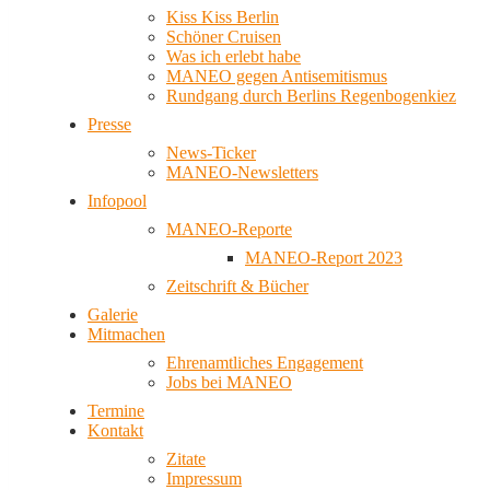
Kiss Kiss Berlin
Schöner Cruisen
Was ich erlebt habe
MANEO gegen Antisemitismus
Rundgang durch Berlins Regenbogenkiez
Presse
News-Ticker
MANEO-Newsletters
Infopool
MANEO-Reporte
MANEO-Report 2023
Zeitschrift & Bücher
Galerie
Mitmachen
Ehrenamtliches Engagement
Jobs bei MANEO
Termine
Kontakt
Zitate
Impressum