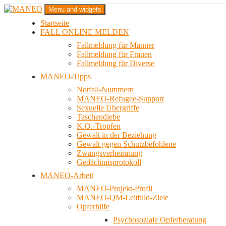
Zum
Menu and widgets
Inhalt
Startseite
springen
Das schwule Anti-Gewalt-Projekt in Berlin
FALL ONLINE MELDEN
MANEO
Fallmeldung für Männer
Fallmeldung für Frauen
Fallmeldung für Diverse
MANEO-Tipps
Notfall-Nummern
MANEO-Refugee-Support
Sexuelle Übergriffe
Taschendiebe
K.O.-Tropfen
Gewalt in der Beziehung
Gewalt gegen Schutzbefohlene
Zwangsverheiratung
Gedächtnisprotokoll
MANEO-Arbeit
MANEO-Projekt-Profil
MANEO-QM-Leitbild-Ziele
Opferhilfe
Psychosoziale Opferberatung