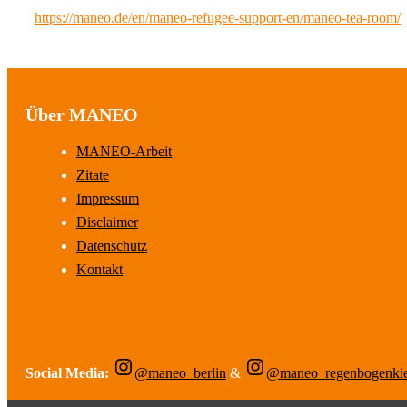
https://maneo.de/en/maneo-refugee-support-en/maneo-tea-room/
Über MANEO
MANEO-Arbeit
Zitate
Impressum
Disclaimer
Datenschutz
Kontakt
Social Media:
@maneo_berlin
&
@maneo_regenbogenki