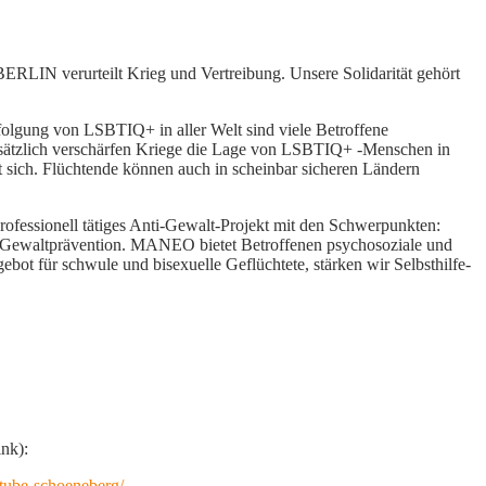
urteilt Krieg und Vertreibung. Unsere Solidarität gehört
olgung von LSBTIQ+ in aller Welt sind viele Betroffene
usätzlich verschärfen Kriege die Lage von LSBTIQ+ -Menschen in
t sich. Flüchtende können auch in scheinbar sicheren Ländern
ofessionell tätiges Anti-Gewalt-Projekt mit den Schwerpunkten:
, Gewaltprävention. MANEO bietet Betroffenen psychosoziale und
bot für schwule und bisexuelle Geflüchtete, stärken wir Selbsthilfe-
nk):
tube-schoeneberg/