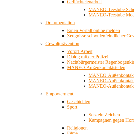
Geflüchtetenarbeit
MANEO-Teestube Schö
MANEO-Teestube Moa
Dokumentation
Einen Vorfall online melden
Zeugnisse schwulenfeindlicher Ge
Gewaltprävention
Vorort-Arbeit
Dialog mit der Polizei
Nachtbürgermeister Regenbogenki
MANEO-Außenkontaktstellen
MANEO-Außenkontakts
MANEO-Außenkontakts
MANEO-Außenkontaktst
Empowerment
Geschichten
Sport
Setz ein Zeichen
Kampagnen gegen Homo
Religionen
Filme