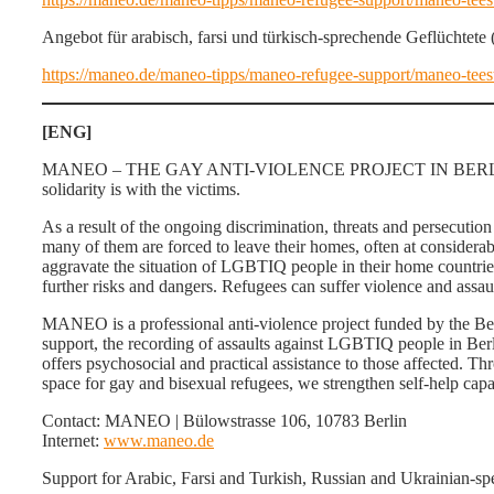
Angebot für arabisch, farsi und türkisch-sprechende Geflüchtete 
https://maneo.de/maneo-tipps/maneo-refugee-support/maneo-tees
[ENG]
MANEO – THE GAY ANTI-VIOLENCE PROJECT IN BERLIN c
solidarity is with the victims.
As a result of the ongoing discrimination, threats and persecu
many of them are forced to leave their homes, often at considerab
aggravate the situation of LGBTIQ people in their home countrie
further risks and dangers. Refugees can suffer violence and assau
MANEO is a professional anti-violence project funded by the Ber
support, the recording of assaults against LGBTIQ people in B
offers psychosocial and practical assistance to those affected. Th
space for gay and bisexual refugees, we strengthen self-help ca
Contact: MANEO | Bülowstrasse 106, 10783 Berlin
Internet:
www.maneo.de
Support for Arabic, Farsi and Turkish, Russian and Ukrainian-sp