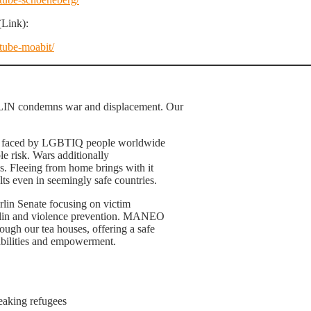
(Link):
tube-moabit/
ondemns war and displacement. Our
tion faced by LGBTIQ people worldwide
le risk. Wars additionally
s. Fleeing from home brings with it
lts even in seemingly safe countries.
lin Senate focusing on victim
erlin and violence prevention. MANEO
rough our tea houses, offering a safe
pabilities and empowerment.
eaking refugees