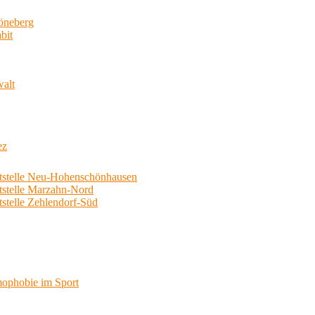
neberg
bit
walt
ez
telle Neu-Hohenschönhausen
telle Marzahn-Nord
elle Zehlendorf-Süd
phobie im Sport