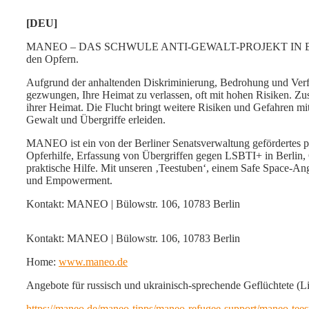
[DEU]
MANEO – DAS SCHWULE ANTI-GEWALT-PROJEKT IN BERLIN ver
den Opfern.
Aufgrund der anhaltenden Diskriminierung, Bedrohung und Verf
gezwungen, Ihre Heimat zu verlassen, oft mit hohen Risiken. Z
ihrer Heimat. Die Flucht bringt weitere Risiken und Gefahren mi
Gewalt und Übergriffe erleiden.
MANEO ist ein von der Berliner Senatsverwaltung gefördertes pr
Opferhilfe, Erfassung von Übergriffen gegen LSBTI+ in Berlin
praktische Hilfe. Mit unseren ‚Teestuben‘, einem Safe Space-Ange
und Empowerment.
Kontakt: MANEO | Bülowstr. 106, 10783 Berlin
Kontakt: MANEO | Bülowstr. 106, 10783 Berlin
Home:
www.maneo.de
Angebote für russisch und ukrainisch-sprechende Geflüchtete (Li
https://maneo.de/maneo-tipps/maneo-refugee-support/maneo-tees