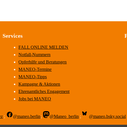
Services
FALL ONLINE MELDEN
Notfall-Nummern
Opferhilfe und Beratungen
MANEO-Termine
MANEO-Tipps
Kampagne & Aktionen
Ehrenamtliches Engagement
Jobs bei MANEO
ez
;
@maneo.berlin
;
@Maneo_berlin
;
@maneo.bsky.social