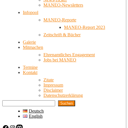
MANEO-Newsletters
Infopool
MANEO-Reporte
MANEO-Report 2023
Zeitschrift & Bücher
Galerie
Mitmachen
Ehrenamtliches Engagement
Jobs bei MANEO
Termine
Kontakt
Zitate
Impressum
Disclaimer
Datenschutzerklärung
Suchen
Deutsch
English
Facebook
Instagram
Mastodon