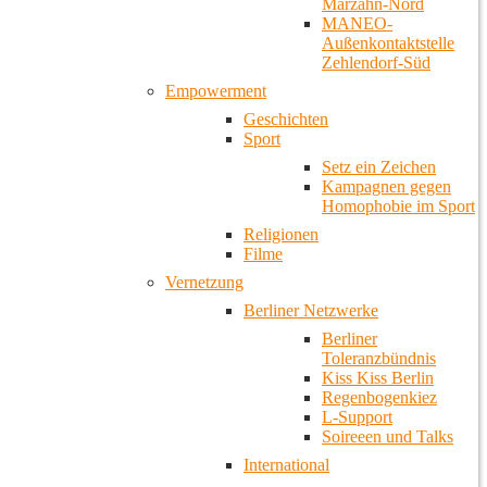
Marzahn-Nord
MANEO-
Außenkontaktstelle
Zehlendorf-Süd
Empowerment
Geschichten
Sport
Setz ein Zeichen
Kampagnen gegen
Homophobie im Sport
Religionen
Filme
Vernetzung
Berliner Netzwerke
Berliner
Toleranzbündnis
Kiss Kiss Berlin
Regenbogenkiez
L-Support
Soireeen und Talks
International