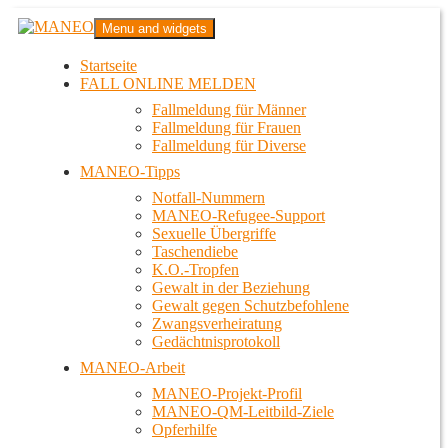
Zum
MANEO
Menu and widgets
Inhalt
Das schwule Anti-Gewalt-Projekt in Berlin
springen
Startseite
FALL ONLINE MELDEN
Fallmeldung für Männer
Fallmeldung für Frauen
Fallmeldung für Diverse
MANEO-Tipps
Notfall-Nummern
MANEO-Refugee-Support
Sexuelle Übergriffe
Taschendiebe
K.O.-Tropfen
Gewalt in der Beziehung
Gewalt gegen Schutzbefohlene
Zwangsverheiratung
Gedächtnisprotokoll
MANEO-Arbeit
MANEO-Projekt-Profil
MANEO-QM-Leitbild-Ziele
Opferhilfe