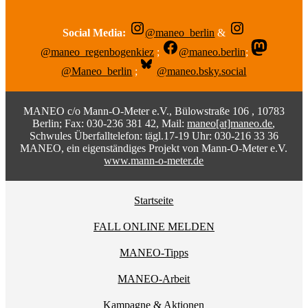
Social Media:
@maneo_berlin
&
@maneo_regenbogenkiez
;
@maneo.berlin
;
@Maneo_berlin
;
@maneo.bsky.social
MANEO c/o Mann-O-Meter e.V., Bülowstraße 106 , 10783
Berlin; Fax: 030-236 381 42, Mail:
maneo[at]maneo.de
,
Schwules Überfalltelefon: tägl.17-19 Uhr: 030-216 33 36
MANEO, ein eigenständiges Projekt von Mann-O-Meter e.V.
www.mann-o-meter.de
Startseite
FALL ONLINE MELDEN
MANEO-Tipps
MANEO-Arbeit
Kampagne & Aktionen