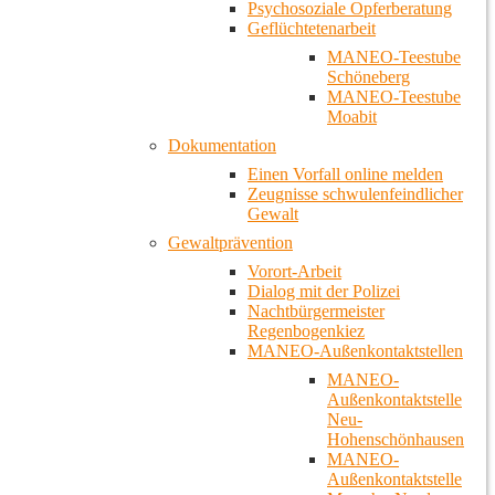
Psychosoziale Opferberatung
Geflüchtetenarbeit
MANEO-Teestube
Schöneberg
MANEO-Teestube
Moabit
Dokumentation
Einen Vorfall online melden
Zeugnisse schwulenfeindlicher
Gewalt
Gewaltprävention
Vorort-Arbeit
Dialog mit der Polizei
Nachtbürgermeister
Regenbogenkiez
MANEO-Außenkontaktstellen
MANEO-
Außenkontaktstelle
Neu-
Hohenschönhausen
MANEO-
Außenkontaktstelle