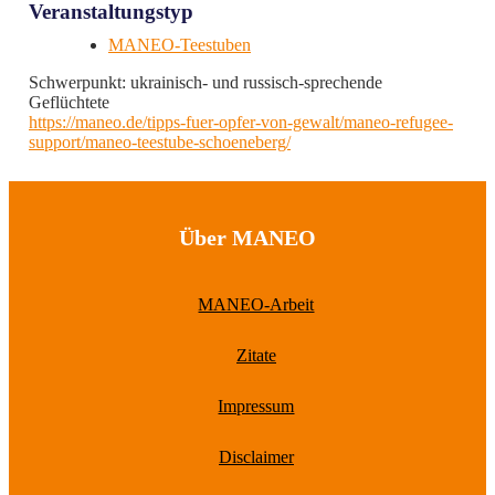
Veranstaltungstyp
MANEO-Teestuben
Schwerpunkt: ukrainisch- und russisch-sprechende
Geflüchtete
https://maneo.de/tipps-fuer-opfer-von-gewalt/maneo-refugee-
support/maneo-teestube-schoeneberg/
Über MANEO
MANEO-Arbeit
Zitate
Impressum
Disclaimer