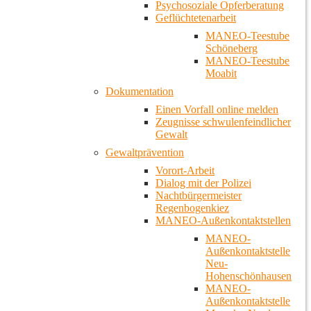
Psychosoziale Opferberatung
Geflüchtetenarbeit
MANEO-Teestube
Schöneberg
MANEO-Teestube
Moabit
Dokumentation
Einen Vorfall online melden
Zeugnisse schwulenfeindlicher
Gewalt
Gewaltprävention
Vorort-Arbeit
Dialog mit der Polizei
Nachtbürgermeister
Regenbogenkiez
MANEO-Außenkontaktstellen
MANEO-
Außenkontaktstelle
Neu-
Hohenschönhausen
MANEO-
Außenkontaktstelle