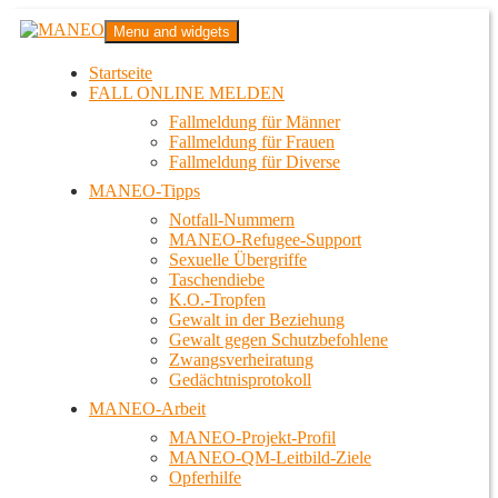
Zum
MANEO
Menu and widgets
Inhalt
Das schwule Anti-Gewalt-Projekt in Berlin
springen
Startseite
FALL ONLINE MELDEN
Fallmeldung für Männer
Fallmeldung für Frauen
Fallmeldung für Diverse
MANEO-Tipps
Notfall-Nummern
MANEO-Refugee-Support
Sexuelle Übergriffe
Taschendiebe
K.O.-Tropfen
Gewalt in der Beziehung
Gewalt gegen Schutzbefohlene
Zwangsverheiratung
Gedächtnisprotokoll
MANEO-Arbeit
MANEO-Projekt-Profil
MANEO-QM-Leitbild-Ziele
Opferhilfe