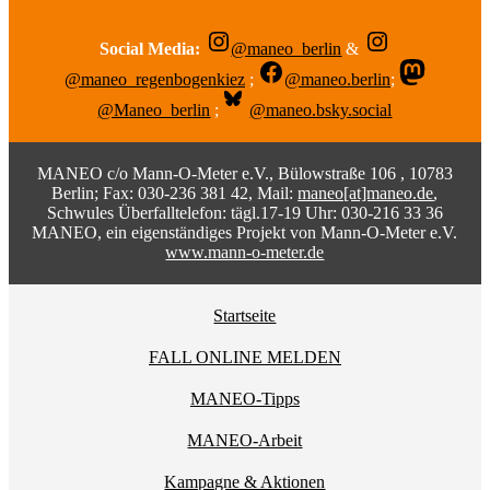
Social Media:
@maneo_berlin
&
@maneo_regenbogenkiez
;
@maneo.berlin
;
@Maneo_berlin
;
@maneo.bsky.social
MANEO c/o Mann-O-Meter e.V., Bülowstraße 106 , 10783
Berlin; Fax: 030-236 381 42, Mail:
maneo[at]maneo.de
,
Schwules Überfalltelefon: tägl.17-19 Uhr: 030-216 33 36
MANEO, ein eigenständiges Projekt von Mann-O-Meter e.V.
www.mann-o-meter.de
Startseite
FALL ONLINE MELDEN
MANEO-Tipps
MANEO-Arbeit
Kampagne & Aktionen