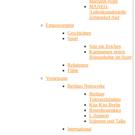
Marzahn-Nord
MANEO-
Außenkontaktstelle
Zehlendorf-Süd
Empowerment
Geschichten
Sport
Setz ein Zeichen
Kampagnen gegen
Homophobie im Sport
Religionen
Filme
Vernetzung
Berliner Netzwerke
Berliner
Toleranzbündnis
Kiss Kiss Berlin
Regenbogenkiez
L-Support
Soireeen und Talks
International