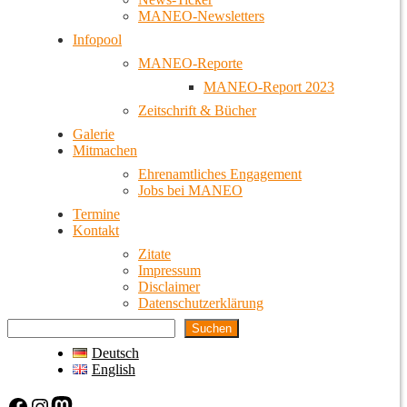
MANEO-Newsletters
Infopool
MANEO-Reporte
MANEO-Report 2023
Zeitschrift & Bücher
Galerie
Mitmachen
Ehrenamtliches Engagement
Jobs bei MANEO
Termine
Kontakt
Zitate
Impressum
Disclaimer
Datenschutzerklärung
Suchen
Deutsch
English
Facebook
Instagram
Mastodon