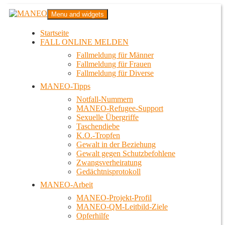
Zum
MANEO
Menu and widgets
Inhalt
Das schwule Anti-Gewalt-Projekt in Berlin
springen
Startseite
FALL ONLINE MELDEN
Fallmeldung für Männer
Fallmeldung für Frauen
Fallmeldung für Diverse
MANEO-Tipps
Notfall-Nummern
MANEO-Refugee-Support
Sexuelle Übergriffe
Taschendiebe
K.O.-Tropfen
Gewalt in der Beziehung
Gewalt gegen Schutzbefohlene
Zwangsverheiratung
Gedächtnisprotokoll
MANEO-Arbeit
MANEO-Projekt-Profil
MANEO-QM-Leitbild-Ziele
Opferhilfe