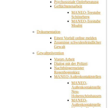
Psychosoziale Opferberatung
Geflüchtetenarbeit
MANEO-Teestube
Schöneberg
MANEO-Teestube
Moabit
Dokumentation
Einen Vorfall online melden
Zeugnisse schwulenfeindlicher
Gewalt
Gewaltprävention
Vorort-Arbeit
Dialog mit der Polizei
Nachtbürgermeister
Regenbogenkiez
MANEO-Außenkontaktstellen
MANEO-
Außenkontaktstelle
Neu-
Hohenschönhausen
MANEO-
Außenkontaktstelle