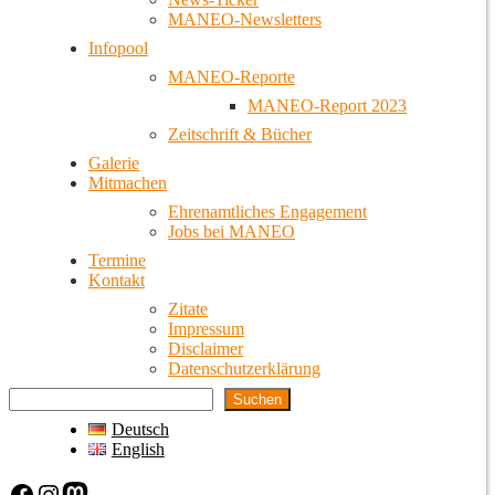
MANEO-Newsletters
Infopool
MANEO-Reporte
MANEO-Report 2023
Zeitschrift & Bücher
Galerie
Mitmachen
Ehrenamtliches Engagement
Jobs bei MANEO
Termine
Kontakt
Zitate
Impressum
Disclaimer
Datenschutzerklärung
Suchen
Deutsch
English
Facebook
Instagram
Mastodon