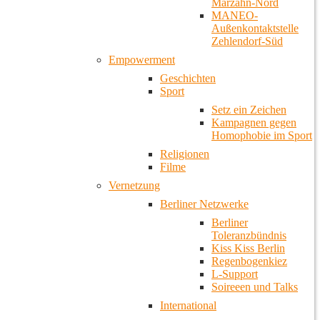
Marzahn-Nord
MANEO-
Außenkontaktstelle
Zehlendorf-Süd
Empowerment
Geschichten
Sport
Setz ein Zeichen
Kampagnen gegen
Homophobie im Sport
Religionen
Filme
Vernetzung
Berliner Netzwerke
Berliner
Toleranzbündnis
Kiss Kiss Berlin
Regenbogenkiez
L-Support
Soireeen und Talks
International