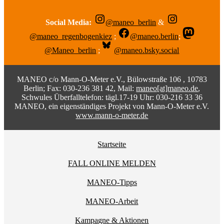
Social Media:
@maneo_berlin
&
@maneo_regenbogenkiez
;
@maneo.berlin
;
@Maneo_berlin
;
@maneo.bsky.social
MANEO c/o Mann-O-Meter e.V., Bülowstraße 106 , 10783
Berlin; Fax: 030-236 381 42, Mail:
maneo[at]maneo.de
,
Schwules Überfalltelefon: tägl.17-19 Uhr: 030-216 33 36
MANEO, ein eigenständiges Projekt von Mann-O-Meter e.V.
www.mann-o-meter.de
Startseite
FALL ONLINE MELDEN
MANEO-Tipps
MANEO-Arbeit
Kampagne & Aktionen