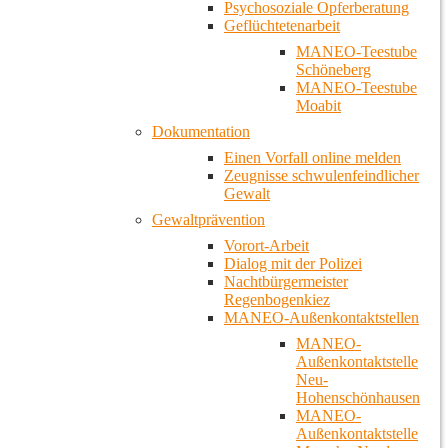
Psychosoziale Opferberatung
Geflüchtetenarbeit
MANEO-Teestube
Schöneberg
MANEO-Teestube
Moabit
Dokumentation
Einen Vorfall online melden
Zeugnisse schwulenfeindlicher
Gewalt
Gewaltprävention
Vorort-Arbeit
Dialog mit der Polizei
Nachtbürgermeister
Regenbogenkiez
MANEO-Außenkontaktstellen
MANEO-
Außenkontaktstelle
Neu-
Hohenschönhausen
MANEO-
Außenkontaktstelle