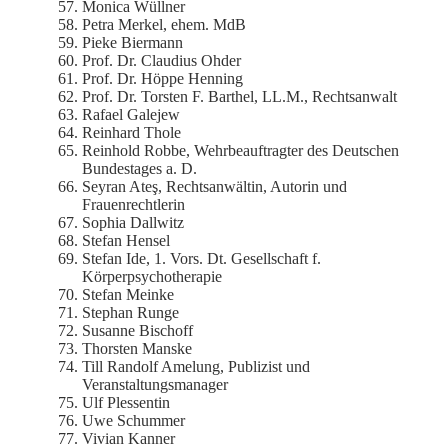
Monica Wüllner
Petra Merkel, ehem. MdB
Pieke Biermann
Prof. Dr. Claudius Ohder
Prof. Dr. Höppe Henning
Prof. Dr. Torsten F. Barthel, LL.M., Rechtsanwalt
Rafael Galejew
Reinhard Thole
Reinhold Robbe, Wehrbeauftragter des Deutschen
Bundestages a. D.
Seyran Ateş, Rechtsanwältin, Autorin und
Frauenrechtlerin
Sophia Dallwitz
Stefan Hensel
Stefan Ide, 1. Vors. Dt. Gesellschaft f.
Körperpsychotherapie
Stefan Meinke
Stephan Runge
Susanne Bischoff
Thorsten Manske
Till Randolf Amelung, Publizist und
Veranstaltungsmanager
Ulf Plessentin
Uwe Schummer
Vivian Kanner