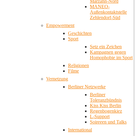
Marzahn-Nord
MANEO-
Außenkontaktstelle
Zehlendorf-Süd
Empowerment
Geschichten
Sport
Setz ein Zeichen
Kampagnen gegen
Homophobie im Sport
Religionen
Filme
Vernetzung
Berliner Netzwerke
Berliner
Toleranzbündnis
Kiss Kiss Berlin
Regenbogenkiez
L-Support
Soireeen und Talks
International