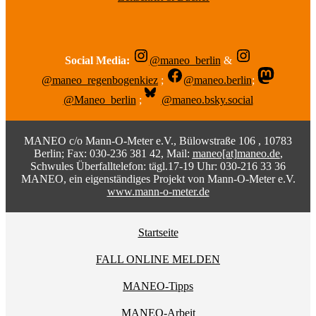
Social Media:
@maneo_berlin
&
@maneo_regenbogenkiez
;
@maneo.berlin
;
@Maneo_berlin
;
@maneo.bsky.social
MANEO c/o Mann-O-Meter e.V., Bülowstraße 106 , 10783
Berlin; Fax: 030-236 381 42, Mail:
maneo[at]maneo.de
,
Schwules Überfalltelefon: tägl.17-19 Uhr: 030-216 33 36
MANEO, ein eigenständiges Projekt von Mann-O-Meter e.V.
www.mann-o-meter.de
Startseite
FALL ONLINE MELDEN
MANEO-Tipps
MANEO-Arbeit