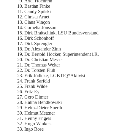
Axel Hochrein
Bastian Finke
Candy Spilski
Christa Arnet
Claus Vinçon
Cornelia Jönsson
Dirk Braitschink, LSU Bundesvorstand
Dirk Schönhoff
Dirk Sprengler
Dr. Alexander Zinn
Dr. Bertold Höcker, Superintendent i.R.
Dr. Christian Messer
Dr. Thomas Welter
Dr. Torsten Flüh
Erik Jödicke, LGBTIQ*Aktivist
Frank Sarfeld
Frank Wilde
Fritz Ey
Gero Dimter
Halina Bendkowski
Heinz-Dieter Suerth
Helmut Metzner
Henny Engels
Hugo Winkels
Ingo Rose