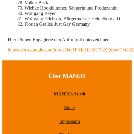
Volker Beck
Wiebke Hoogklimmer, Sängerin und Produzentin
Wolfgang Beyer
Wolfgang Erichson, Bürgermeister Heidelberg a.D.
Florian Greller, Just Gay Germany
Hier können Engagierte den Aufruf mit unterzeichnen:
https://docs.google.com/forms/d/e/1FAIpQLSfU3nXQfwejCx
Über MANEO
MANEO-Arbeit
Zitate
Impressum