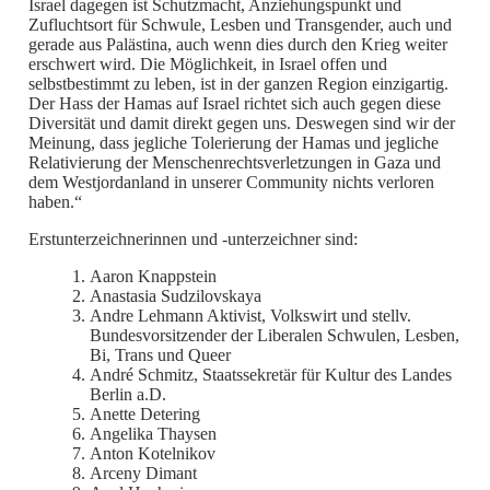
Israel dagegen ist Schutzmacht, Anziehungspunkt und
Zufluchtsort für Schwule, Lesben und Transgender, auch und
gerade aus Palästina, auch wenn dies durch den Krieg weiter
erschwert wird. Die Möglichkeit, in Israel offen und
selbstbestimmt zu leben, ist in der ganzen Region einzigartig.
Der Hass der Hamas auf Israel richtet sich auch gegen diese
Diversität und damit direkt gegen uns. Deswegen sind wir der
Meinung, dass jegliche Tolerierung der Hamas und jegliche
Relativierung der Menschenrechtsverletzungen in Gaza und
dem Westjordanland in unserer Community nichts verloren
haben.“
Erstunterzeichnerinnen und -unterzeichner sind:
Aaron Knappstein
Anastasia Sudzilovskaya
Andre Lehmann Aktivist, Volkswirt und stellv.
Bundesvorsitzender der Liberalen Schwulen, Lesben,
Bi, Trans und Queer
André Schmitz, Staatssekretär für Kultur des Landes
Berlin a.D.
Anette Detering
Angelika Thaysen
Anton Kotelnikov
Arceny Dimant