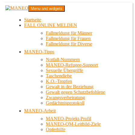
Zum
MANEO
Menu and widgets
Inhalt
Das schwule Anti-Gewalt-Projekt in Berlin
springen
Startseite
FALL ONLINE MELDEN
Fallmeldung für Männer
Fallmeldung für Frauen
Fallmeldung für Diverse
MANEO-Tipps
Notfall-Nummern
MANEO-Refugee-Support
Sexuelle Übergriffe
Taschendiebe
K.O.-Tropfen
Gewalt in der Beziehung
Gewalt gegen Schutzbefohlene
Zwangsverheiratung
Gedächtnisprotokoll
MANEO-Arbeit
MANEO-Projekt-Profil
MANEO-QM-Leitbild-Ziele
Opferhilfe