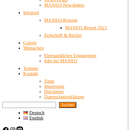
MANEO-Newsletters
Infopool
MANEO-Reporte
MANEO-Report 2023
Zeitschrift & Bücher
Galerie
Mitmachen
Ehrenamtliches Engagement
Jobs bei MANEO
Termine
Kontakt
Zitate
Impressum
Disclaimer
Datenschutzerklärung
Suchen
Deutsch
English
Facebook
Instagram
Mastodon