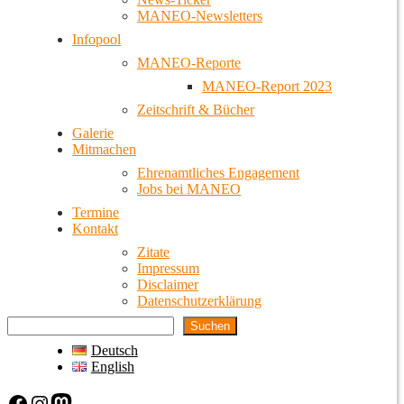
MANEO-Newsletters
Infopool
MANEO-Reporte
MANEO-Report 2023
Zeitschrift & Bücher
Galerie
Mitmachen
Ehrenamtliches Engagement
Jobs bei MANEO
Termine
Kontakt
Zitate
Impressum
Disclaimer
Datenschutzerklärung
Suchen
Deutsch
English
Facebook
Instagram
Mastodon