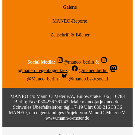
Galerie
MANEO-Reporte
Zeitschrift & Bücher
Social Media:
@maneo_berlin
&
@maneo_regenbogenkiez
;
@maneo.berlin
;
@Maneo_berlin
;
@maneo.bsky.social
MANEO c/o Mann-O-Meter e.V., Bülowstraße 106 , 10783
Berlin; Fax: 030-236 381 42, Mail:
maneo[at]maneo.de
,
Schwules Überfalltelefon: tägl.17-19 Uhr: 030-216 33 36
MANEO, ein eigenständiges Projekt von Mann-O-Meter e.V.
www.mann-o-meter.de