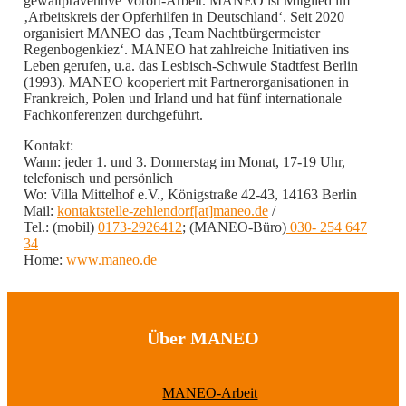
gewaltpräventive Vorort-Arbeit. MANEO ist Mitglied im
‚Arbeitskreis der Opferhilfen in Deutschland‘. Seit 2020
organisiert MANEO das ‚Team Nachtbürgermeister
Regenbogenkiez‘. MANEO hat zahlreiche Initiativen ins
Leben gerufen, u.a. das Lesbisch-Schwule Stadtfest Berlin
(1993). MANEO kooperiert mit Partnerorganisationen in
Frankreich, Polen und Irland und hat fünf internationale
Fachkonferenzen durchgeführt.
Kontakt:
Wann: jeder 1. und 3. Donnerstag im Monat, 17-19 Uhr,
telefonisch und persönlich
Wo: Villa Mittelhof e.V., Königstraße 42-43, 14163 Berlin
Mail:
kontaktstelle-zehlendorf[at]maneo.de
/
Tel.: (mobil)
0173-2926412
; (MANEO-Büro)
030- 254 647
34
Home:
www.maneo.de
Über MANEO
MANEO-Arbeit