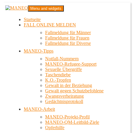
Zum
MANEO
Menu and widgets
Inhalt
Das schwule Anti-Gewalt-Projekt in Berlin
springen
Startseite
FALL ONLINE MELDEN
Fallmeldung für Männer
Fallmeldung für Frauen
Fallmeldung für Diverse
MANEO-Tipps
Notfall-Nummern
MANEO-Refugee-Support
Sexuelle Übergriffe
Taschendiebe
K.O.-Tropfen
Gewalt in der Beziehung
Gewalt gegen Schutzbefohlene
Zwangsverheiratung
Gedächtnisprotokoll
MANEO-Arbeit
MANEO-Projekt-Profil
MANEO-QM-Leitbild-Ziele
Opferhilfe