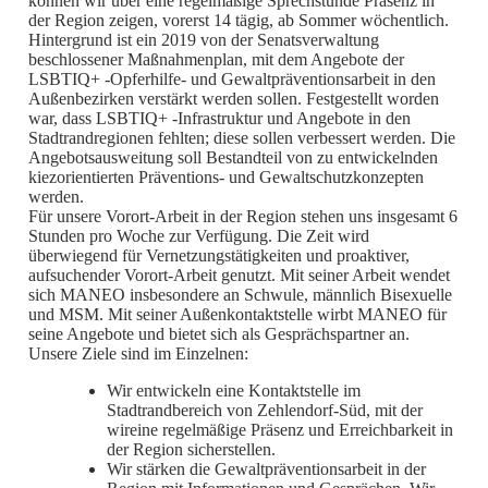
können wir über eine regelmäßige Sprechstunde Präsenz in
der Region zeigen, vorerst 14 tägig, ab Sommer wöchentlich.
Hintergrund ist ein 2019 von der Senatsverwaltung
beschlossener Maßnahmenplan, mit dem Angebote der
LSBTIQ+ -Opferhilfe- und Gewaltpräventionsarbeit in den
Außenbezirken verstärkt werden sollen. Festgestellt worden
war, dass LSBTIQ+ -Infrastruktur und Angebote in den
Stadtrandregionen fehlten; diese sollen verbessert werden. Die
Angebotsausweitung soll Bestandteil von zu entwickelnden
kiezorientierten Präventions- und Gewaltschutzkonzepten
werden.
Für unsere Vorort-Arbeit in der Region stehen uns insgesamt 6
Stunden pro Woche zur Verfügung. Die Zeit wird
überwiegend für Vernetzungstätigkeiten und proaktiver,
aufsuchender Vorort-Arbeit genutzt. Mit seiner Arbeit wendet
sich MANEO insbesondere an Schwule, männlich Bisexuelle
und MSM. Mit seiner Außenkontaktstelle wirbt MANEO für
seine Angebote und bietet sich als Gesprächspartner an.
Unsere Ziele sind im Einzelnen:
Wir entwickeln eine Kontaktstelle im
Stadtrandbereich von Zehlendorf-Süd, mit der
wireine regelmäßige Präsenz und Erreichbarkeit in
der Region sicherstellen.
Wir stärken die Gewaltpräventionsarbeit in der