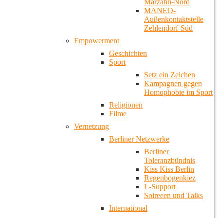
Marzahn-Nord
MANEO-
Außenkontaktstelle
Zehlendorf-Süd
Empowerment
Geschichten
Sport
Setz ein Zeichen
Kampagnen gegen
Homophobie im Sport
Religionen
Filme
Vernetzung
Berliner Netzwerke
Berliner
Toleranzbündnis
Kiss Kiss Berlin
Regenbogenkiez
L-Support
Soireeen und Talks
International