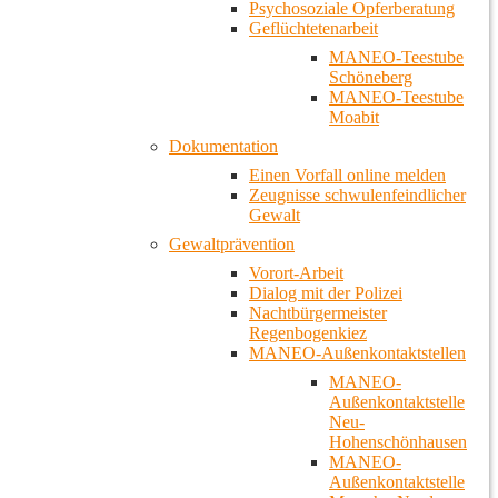
Psychosoziale Opferberatung
Geflüchtetenarbeit
MANEO-Teestube
Schöneberg
MANEO-Teestube
Moabit
Dokumentation
Einen Vorfall online melden
Zeugnisse schwulenfeindlicher
Gewalt
Gewaltprävention
Vorort-Arbeit
Dialog mit der Polizei
Nachtbürgermeister
Regenbogenkiez
MANEO-Außenkontaktstellen
MANEO-
Außenkontaktstelle
Neu-
Hohenschönhausen
MANEO-
Außenkontaktstelle