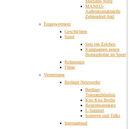
Marzahn-Nord
MANEO-
Außenkontaktstelle
Zehlendorf-Süd
Empowerment
Geschichten
Sport
Setz ein Zeichen
Kampagnen gegen
Homophobie im Sport
Religionen
Filme
Vernetzung
Berliner Netzwerke
Berliner
Toleranzbündnis
Kiss Kiss Berlin
Regenbogenkiez
L-Support
Soireeen und Talks
International