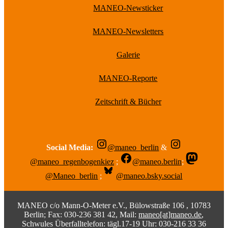
MANEO-Newsticker
MANEO-Newsletters
Galerie
MANEO-Reporte
Zeitschrift & Bücher
Social Media:
@maneo_berlin
&
@maneo_regenbogenkiez
;
@maneo.berlin
;
@Maneo_berlin
;
@maneo.bsky.social
MANEO c/o Mann-O-Meter e.V., Bülowstraße 106 , 10783
Berlin; Fax: 030-236 381 42, Mail:
maneo[at]maneo.de
,
Schwules Überfalltelefon: tägl.17-19 Uhr: 030-216 33 36