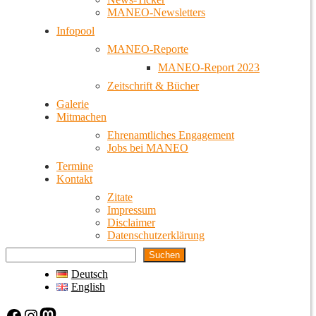
MANEO-Newsletters
Infopool
MANEO-Reporte
MANEO-Report 2023
Zeitschrift & Bücher
Galerie
Mitmachen
Ehrenamtliches Engagement
Jobs bei MANEO
Termine
Kontakt
Zitate
Impressum
Disclaimer
Datenschutzerklärung
Suchen
Deutsch
English
Facebook
Instagram
Mastodon