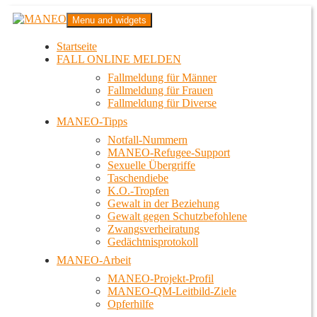
Zum
MANEO
Menu and widgets
Inhalt
Das schwule Anti-Gewalt-Projekt in Berlin
springen
Startseite
FALL ONLINE MELDEN
Fallmeldung für Männer
Fallmeldung für Frauen
Fallmeldung für Diverse
MANEO-Tipps
Notfall-Nummern
MANEO-Refugee-Support
Sexuelle Übergriffe
Taschendiebe
K.O.-Tropfen
Gewalt in der Beziehung
Gewalt gegen Schutzbefohlene
Zwangsverheiratung
Gedächtnisprotokoll
MANEO-Arbeit
MANEO-Projekt-Profil
MANEO-QM-Leitbild-Ziele
Opferhilfe