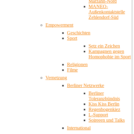
Marzahn-Nord
MANEO-
Außenkontaktstelle
Zehlendorf-Süd
Empowerment
Geschichten
Sport
Setz ein Zeichen
Kampagnen gegen
Homophobie im Sport
Religionen
Filme
Vernetzung
Berliner Netzwerke
Berliner
Toleranzbündnis
Kiss Kiss Berlin
Regenbogenkiez
L-Support
Soireeen und Talks
International