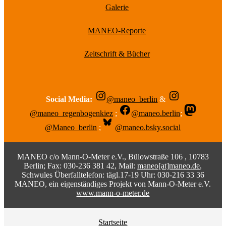
Galerie
MANEO-Reporte
Zeitschrift & Bücher
Social Media:
@maneo_berlin
&
@maneo_regenbogenkiez
;
@maneo.berlin
;
@Maneo_berlin
;
@maneo.bsky.social
MANEO c/o Mann-O-Meter e.V., Bülowstraße 106 , 10783
Berlin; Fax: 030-236 381 42, Mail:
maneo[at]maneo.de
,
Schwules Überfalltelefon: tägl.17-19 Uhr: 030-216 33 36
MANEO, ein eigenständiges Projekt von Mann-O-Meter e.V.
www.mann-o-meter.de
Startseite