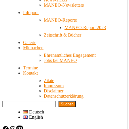
MANEO-Newsletters
Infopool
MANEO-Reporte
MANEO-Report 2023
Zeitschrift & Bücher
Galerie
Mitmachen
Ehrenamtliches Engagement
Jobs bei MANEO
Termine
Kontakt
Zitate
Impressum
Disclaimer
Datenschutzerklärung
Suchen
Deutsch
English
Facebook
Instagram
Mastodon