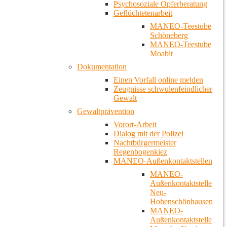
Psychosoziale Opferberatung
Geflüchtetenarbeit
MANEO-Teestube
Schöneberg
MANEO-Teestube
Moabit
Dokumentation
Einen Vorfall online melden
Zeugnisse schwulenfeindlicher
Gewalt
Gewaltprävention
Vorort-Arbeit
Dialog mit der Polizei
Nachtbürgermeister
Regenbogenkiez
MANEO-Außenkontaktstellen
MANEO-
Außenkontaktstelle
Neu-
Hohenschönhausen
MANEO-
Außenkontaktstelle