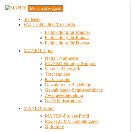
Zum
MANEO
Menu and widgets
Inhalt
Das schwule Anti-Gewalt-Projekt in Berlin
springen
Startseite
FALL ONLINE MELDEN
Fallmeldung für Männer
Fallmeldung für Frauen
Fallmeldung für Diverse
MANEO-Tipps
Notfall-Nummern
MANEO-Refugee-Support
Sexuelle Übergriffe
Taschendiebe
K.O.-Tropfen
Gewalt in der Beziehung
Gewalt gegen Schutzbefohlene
Zwangsverheiratung
Gedächtnisprotokoll
MANEO-Arbeit
MANEO-Projekt-Profil
MANEO-QM-Leitbild-Ziele
Opferhilfe