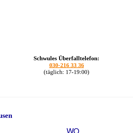
Schwules Überfalltelefon:
030-216 33 36
(täglich: 17-19:00)
usen
WO