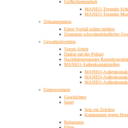
Geflüchtetenarbeit
MANEO-Teestube Schö
MANEO-Teestube Moa
Dokumentation
Einen Vorfall online melden
Zeugnisse schwulenfeindlicher Ge
Gewaltprävention
Vorort-Arbeit
Dialog mit der Polizei
Nachtbürgermeister Regenbogenki
MANEO-Außenkontaktstellen
MANEO-Außenkontakts
MANEO-Außenkontakts
MANEO-Außenkontaktst
Empowerment
Geschichten
Sport
Setz ein Zeichen
Kampagnen gegen Homo
Religionen
Filme