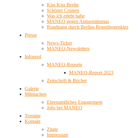
Kiss Kiss Berlin
Schöner Cruisen
Was ich erlebt habe
MANEO gegen Antisemitismus
Rundgang durch Berlins Regenbogenkiez
Presse
News-Ticker
MANEO-Newsletters
Infopool
MANEO-Reporte
MANEO-Report 2023
Zeitschrift & Bücher
Galerie
Mitmachen
Ehrenamtliches Engagement
Jobs bei MANEO
Termine
Kontakt
Zitate
Impressum