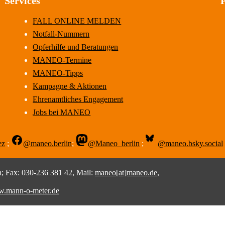
Services
FALL ONLINE MELDEN
Notfall-Nummern
Opferhilfe und Beratungen
MANEO-Termine
MANEO-Tipps
Kampagne & Aktionen
Ehrenamtliches Engagement
Jobs bei MANEO
ez
;
@maneo.berlin
;
@Maneo_berlin
;
@maneo.bsky.social
 Fax: 030-236 381 42, Mail:
maneo[at]maneo.de
,
.mann-o-meter.de