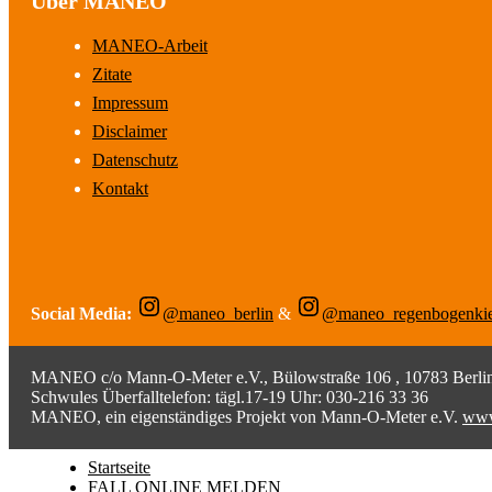
Über MANEO
MANEO-Arbeit
Zitate
Impressum
Disclaimer
Datenschutz
Kontakt
Social Media:
@maneo_berlin
&
@maneo_regenbogenki
MANEO c/o Mann-O-Meter e.V., Bülowstraße 106 , 10783 Berlin;
Schwules Überfalltelefon: tägl.17-19 Uhr: 030-216 33 36
MANEO, ein eigenständiges Projekt von Mann-O-Meter e.V.
www
Startseite
FALL ONLINE MELDEN