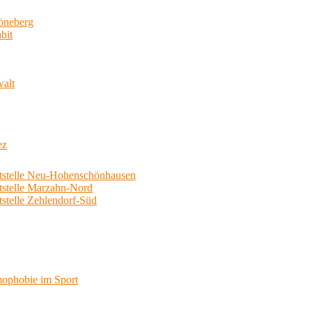
neberg
bit
walt
ez
telle Neu-Hohenschönhausen
telle Marzahn-Nord
elle Zehlendorf-Süd
phobie im Sport