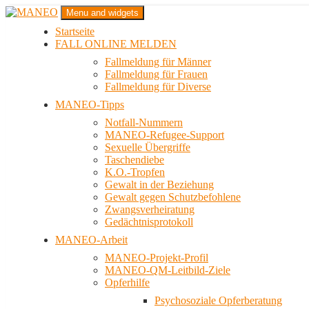
Zum
Menu and widgets
Inhalt
Startseite
springen
Das schwule Anti-Gewalt-Projekt in Berlin
FALL ONLINE MELDEN
MANEO
Fallmeldung für Männer
Fallmeldung für Frauen
Fallmeldung für Diverse
MANEO-Tipps
Notfall-Nummern
MANEO-Refugee-Support
Sexuelle Übergriffe
Taschendiebe
K.O.-Tropfen
Gewalt in der Beziehung
Gewalt gegen Schutzbefohlene
Zwangsverheiratung
Gedächtnisprotokoll
MANEO-Arbeit
MANEO-Projekt-Profil
MANEO-QM-Leitbild-Ziele
Opferhilfe
Psychosoziale Opferberatung