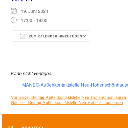
19. Juni 2024
17:00 - 19:00
ZUM KALENDER HINZUFÜGEN
ICS herunterladen
Google Kalender
iCalendar
Office 365
Outlook Live
Karte nicht verfügbar
MANEO-Außenkontaktstelle Neu-Hohenschönhaus
Beitragsnavigation
Previous
Vorheriger Beitrag
Außenkontaktstelle Neu-Hohenschönhausen
Next
post:
Nächster Beitrag
Außenkontaktstelle Neu-Hohenschönhausen
post: