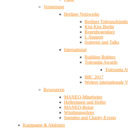
Vernetzung
Berliner Netzwerke
Berliner Toleranzbündn
Kiss Kiss Berlin
Regenbogenkiez
L-Support
Soireeen und Talks
International
Building Bridges
Tolerantia Awards
Tolerantia 
IMC 2017
Weitere internationale 
Ressourcen
MANEO-Mitarbeiter
Helferinnen und Helfer
MANEO-Beirat
Würdigungsfeier
Spenden und Charity-Events
Kampagne & Aktionen