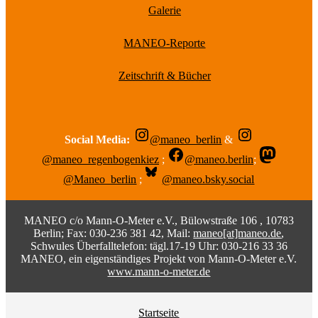
Galerie
MANEO-Reporte
Zeitschrift & Bücher
Social Media:
@maneo_berlin
&
@maneo_regenbogenkiez
;
@maneo.berlin
;
@Maneo_berlin
;
@maneo.bsky.social
MANEO c/o Mann-O-Meter e.V., Bülowstraße 106 , 10783
Berlin; Fax: 030-236 381 42, Mail:
maneo[at]maneo.de
,
Schwules Überfalltelefon: tägl.17-19 Uhr: 030-216 33 36
MANEO, ein eigenständiges Projekt von Mann-O-Meter e.V.
www.mann-o-meter.de
Startseite