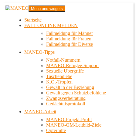
Zum
MANEO
Menu and widgets
Inhalt
Das schwule Anti-Gewalt-Projekt in Berlin
springen
Startseite
FALL ONLINE MELDEN
Fallmeldung für Männer
Fallmeldung für Frauen
Fallmeldung für Diverse
MANEO-Tipps
Notfall-Nummern
MANEO-Refugee-Support
Sexuelle Übergriffe
Taschendiebe
K.O.-Tropfen
Gewalt in der Beziehung
Gewalt gegen Schutzbefohlene
Zwangsverheiratung
Gedächtnisprotokoll
MANEO-Arbeit
MANEO-Projekt-Profil
MANEO-QM-Leitbild-Ziele
Opferhilfe