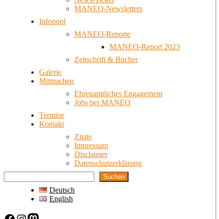
MANEO-Newsletters
Infopool
MANEO-Reporte
MANEO-Report 2023
Zeitschrift & Bücher
Galerie
Mitmachen
Ehrenamtliches Engagement
Jobs bei MANEO
Termine
Kontakt
Zitate
Impressum
Disclaimer
Datenschutzerklärung
Suchen
Deutsch
English
Facebook
Instagram
Mastodon