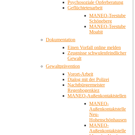
Psychosoziale Opferberatung
Geflüchtetenarbeit
MANEO-Teestube
Schöneberg
MANEO-Teestube
Moabit
Dokumentation
Einen Vorfall online melden
Zeugnisse schwulenfeindlicher
Gewalt
Gewaltprävention
Vorort-Arbeit
Dialog mit der Polizei
Nachtbürgermeister
Regenbogenkiez
MANEO-Außenkontaktstellen
MANEO-
Außenkontaktstelle
Neu-
Hohenschönhausen
MANEO-
Außenkontaktstelle