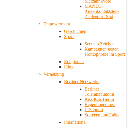
Marzahn-Nord
MANEO-
Außenkontaktstelle
Zehlendorf-Süd
Empowerment
Geschichten
Sport
Setz ein Zeichen
Kampagnen gegen
Homophobie im Sport
Religionen
Filme
Vernetzung
Berliner Netzwerke
Berliner
Toleranzbündnis
Kiss Kiss Berlin
Regenbogenkiez
L-Support
Soireeen und Talks
International