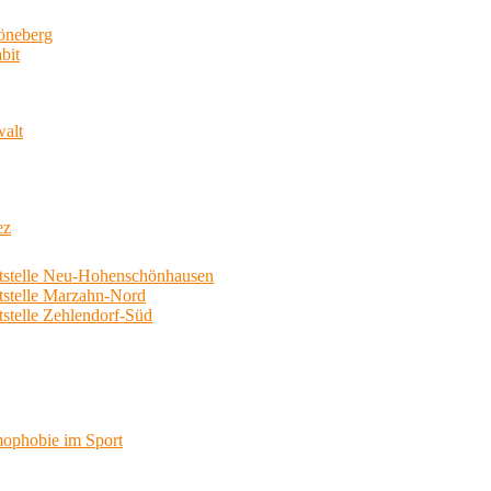
neberg
bit
walt
ez
telle Neu-Hohenschönhausen
telle Marzahn-Nord
elle Zehlendorf-Süd
phobie im Sport