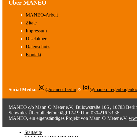
Über MANEO
MANEO-Arbeit
Zitate
Impressum
Disclaimer
Datenschutz
Kontakt
Social Media:
@maneo_berlin
&
@maneo_regenbogenki
MANEO c/o Mann-O-Meter e.V., Bülowstraße 106 , 10783 Berlin;
Schwules Überfalltelefon: tägl.17-19 Uhr: 030-216 33 36
MANEO, ein eigenständiges Projekt von Mann-O-Meter e.V.
www
Startseite