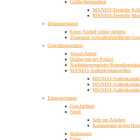
Geflüchtetenarbeit
MANEO-Teestube Schö
MANEO-Teestube Moa
Dokumentation
Einen Vorfall online melden
Zeugnisse schwulenfeindlicher Ge
Gewaltprävention
Vorort-Arbeit
Dialog mit der Polizei
Nachtbürgermeister Regenbogenki
MANEO-Außenkontaktstellen
MANEO-Außenkontakts
MANEO-Außenkontakts
MANEO-Außenkontaktst
Empowerment
Geschichten
Sport
Setz ein Zeichen
Kampagnen gegen Homo
Religionen
Filme