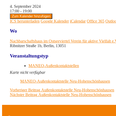
4. September 2024
17:00 - 19:00
Zum Kalender hinzufügen
ICS herunterladen
Google Kalender
iCalendar
Office 365
Outlo
Wo
Nachbarschaftshaus im Ostseeviertel Verein für aktive Vielfalt e
Ribnitzer Straße 1b, Berlin, 13051
Veranstaltungstyp
MANEO-Außenkontaktstellen
Karte nicht verfügbar
MANEO-Außenkontaktstelle Neu-Hohenschönhausen
Beitragsnavigation
Previous
Vorheriger Beitrag
Außenkontaktstelle Neu-Hohenschönhausen
Next
post:
Nächster Beitrag
Außenkontaktstelle Neu-Hohenschönhausen
post: