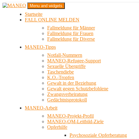
Zum
Menu and widgets
Inhalt
Startseite
springen
Das schwule Anti-Gewalt-Projekt in Berlin
FALL ONLINE MELDEN
MANEO
Fallmeldung für Männer
Fallmeldung für Frauen
Fallmeldung für Diverse
MANEO-Tipps
Notfall-Nummern
MANEO-Refugee-Support
Sexuelle Übergriffe
Taschendiebe
K.O.-Tropfen
Gewalt in der Beziehung
Gewalt gegen Schutzbefohlene
Zwangsverheiratung
Gedächtnisprotokoll
MANEO-Arbeit
MANEO-Projekt-Profil
MANEO-QM-Leitbild-Ziele
Opferhilfe
Psychosoziale Opferberatung