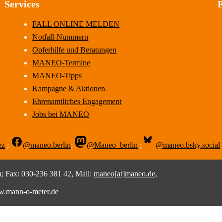
Services
FALL ONLINE MELDEN
Notfall-Nummern
Opferhilfe und Beratungen
MANEO-Termine
MANEO-Tipps
Kampagne & Aktionen
Ehrenamtliches Engagement
Jobs bei MANEO
ez
;
@maneo.berlin
;
@Maneo_berlin
;
@maneo.bsky.social
 Fax: 030-236 381 42, Mail:
maneo[at]maneo.de
,
.mann-o-meter.de