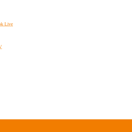
ok Live
.V