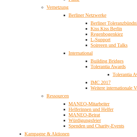
Vernetzung
Berliner Netzwerke
Berliner Toleranzbündn
Kiss Kiss Berlin
Regenbogenkiez
L-Support
Soireeen und Talks
International
Building Bridges
Tolerantia Awards
Tolerantia 
IMC 2017
Weitere internationale 
Ressourcen
MANEO-Mitarbeiter
Helferinnen und Helfer
MANEO-Beirat
Würdigungsfeier
Spenden und Charity-Events
Kampagne & Aktionen