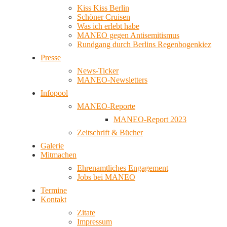
Kiss Kiss Berlin
Schöner Cruisen
Was ich erlebt habe
MANEO gegen Antisemitismus
Rundgang durch Berlins Regenbogenkiez
Presse
News-Ticker
MANEO-Newsletters
Infopool
MANEO-Reporte
MANEO-Report 2023
Zeitschrift & Bücher
Galerie
Mitmachen
Ehrenamtliches Engagement
Jobs bei MANEO
Termine
Kontakt
Zitate
Impressum