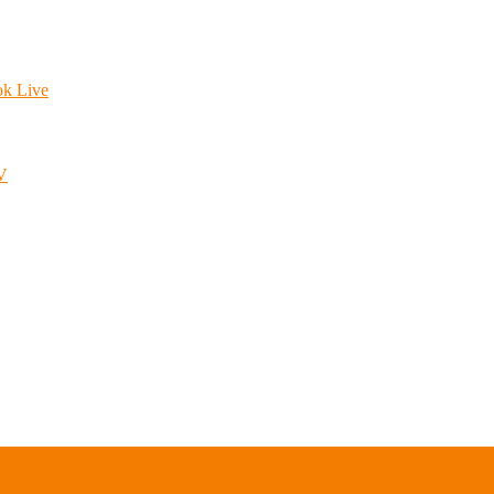
ok Live
.V