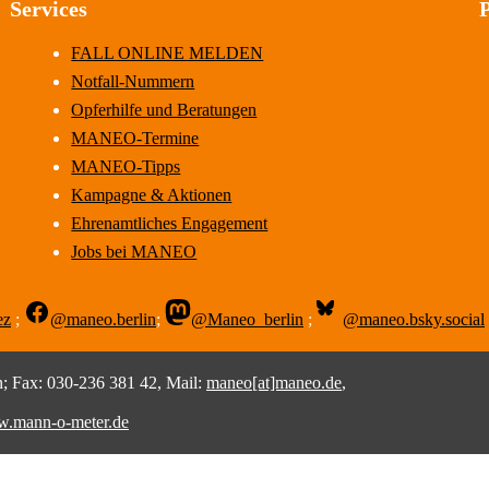
Services
FALL ONLINE MELDEN
Notfall-Nummern
Opferhilfe und Beratungen
MANEO-Termine
MANEO-Tipps
Kampagne & Aktionen
Ehrenamtliches Engagement
Jobs bei MANEO
ez
;
@maneo.berlin
;
@Maneo_berlin
;
@maneo.bsky.social
 Fax: 030-236 381 42, Mail:
maneo[at]maneo.de
,
.mann-o-meter.de