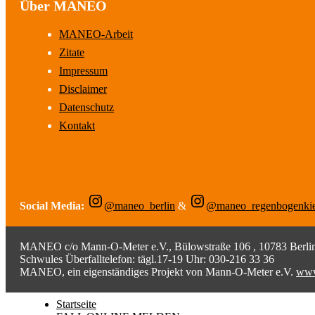
Über MANEO
MANEO-Arbeit
Zitate
Impressum
Disclaimer
Datenschutz
Kontakt
Social Media:
@maneo_berlin
&
@maneo_regenbogenki
MANEO c/o Mann-O-Meter e.V., Bülowstraße 106 , 10783 Berlin;
Schwules Überfalltelefon: tägl.17-19 Uhr: 030-216 33 36
MANEO, ein eigenständiges Projekt von Mann-O-Meter e.V.
www
Startseite