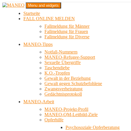
Zum
Menu and widgets
Inhalt
Startseite
springen
Das schwule Anti-Gewalt-Projekt in Berlin
FALL ONLINE MELDEN
MANEO
Fallmeldung für Männer
Fallmeldung für Frauen
Fallmeldung für Diverse
MANEO-Tipps
Notfall-Nummern
MANEO-Refugee-Support
Sexuelle Übergriffe
Taschendiebe
K.O.-Tropfen
Gewalt in der Beziehung
Gewalt gegen Schutzbefohlene
Zwangsverheiratung
Gedächtnisprotokoll
MANEO-Arbeit
MANEO-Projekt-Profil
MANEO-QM-Leitbild-Ziele
Opferhilfe
Psychosoziale Opferberatung