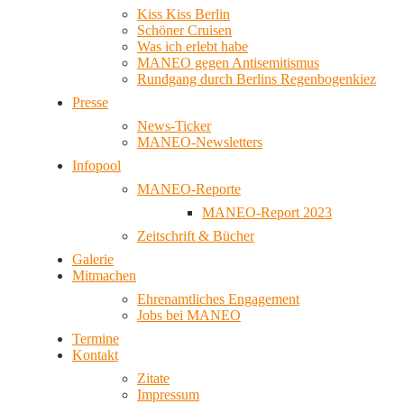
Kiss Kiss Berlin
Schöner Cruisen
Was ich erlebt habe
MANEO gegen Antisemitismus
Rundgang durch Berlins Regenbogenkiez
Presse
News-Ticker
MANEO-Newsletters
Infopool
MANEO-Reporte
MANEO-Report 2023
Zeitschrift & Bücher
Galerie
Mitmachen
Ehrenamtliches Engagement
Jobs bei MANEO
Termine
Kontakt
Zitate
Impressum