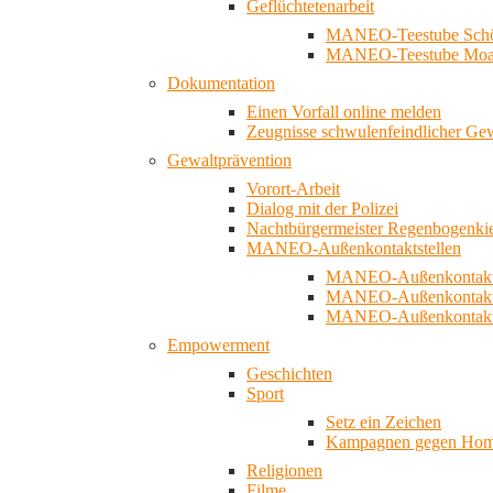
Geflüchtetenarbeit
MANEO-Teestube Schö
MANEO-Teestube Moa
Dokumentation
Einen Vorfall online melden
Zeugnisse schwulenfeindlicher Ge
Gewaltprävention
Vorort-Arbeit
Dialog mit der Polizei
Nachtbürgermeister Regenbogenki
MANEO-Außenkontaktstellen
MANEO-Außenkontakts
MANEO-Außenkontakts
MANEO-Außenkontaktst
Empowerment
Geschichten
Sport
Setz ein Zeichen
Kampagnen gegen Homo
Religionen
Filme