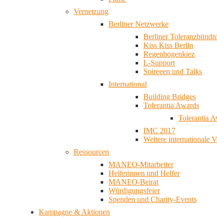
Vernetzung
Berliner Netzwerke
Berliner Toleranzbündn
Kiss Kiss Berlin
Regenbogenkiez
L-Support
Soireeen und Talks
International
Building Bridges
Tolerantia Awards
Tolerantia 
IMC 2017
Weitere internationale 
Ressourcen
MANEO-Mitarbeiter
Helferinnen und Helfer
MANEO-Beirat
Würdigungsfeier
Spenden und Charity-Events
Kampagne & Aktionen