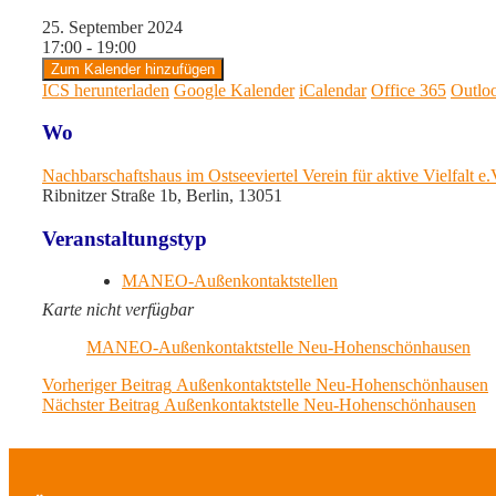
25. September 2024
17:00 - 19:00
Zum Kalender hinzufügen
ICS herunterladen
Google Kalender
iCalendar
Office 365
Outlo
Wo
Nachbarschaftshaus im Ostseeviertel Verein für aktive Vielfalt e
Ribnitzer Straße 1b, Berlin, 13051
Veranstaltungstyp
MANEO-Außenkontaktstellen
Karte nicht verfügbar
MANEO-Außenkontaktstelle Neu-Hohenschönhausen
Beitragsnavigation
Previous
Vorheriger Beitrag
Außenkontaktstelle Neu-Hohenschönhausen
Next
post:
Nächster Beitrag
Außenkontaktstelle Neu-Hohenschönhausen
post: