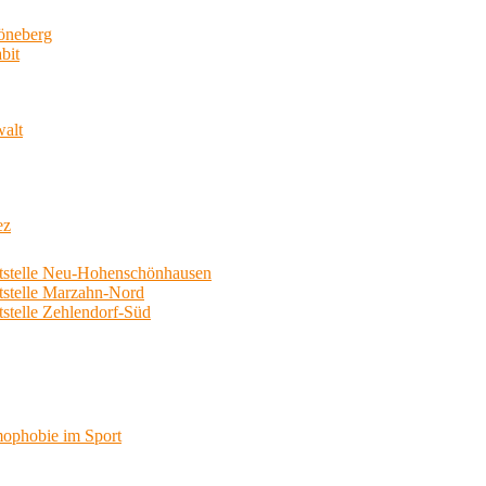
neberg
bit
walt
ez
telle Neu-Hohenschönhausen
telle Marzahn-Nord
elle Zehlendorf-Süd
phobie im Sport