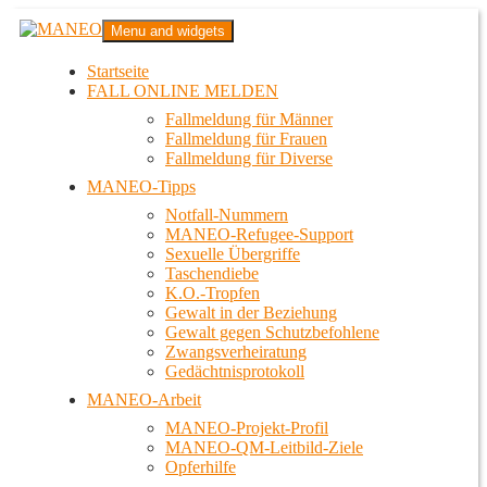
Zum
MANEO
Menu and widgets
Inhalt
Das schwule Anti-Gewalt-Projekt in Berlin
springen
Startseite
FALL ONLINE MELDEN
Fallmeldung für Männer
Fallmeldung für Frauen
Fallmeldung für Diverse
MANEO-Tipps
Notfall-Nummern
MANEO-Refugee-Support
Sexuelle Übergriffe
Taschendiebe
K.O.-Tropfen
Gewalt in der Beziehung
Gewalt gegen Schutzbefohlene
Zwangsverheiratung
Gedächtnisprotokoll
MANEO-Arbeit
MANEO-Projekt-Profil
MANEO-QM-Leitbild-Ziele
Opferhilfe