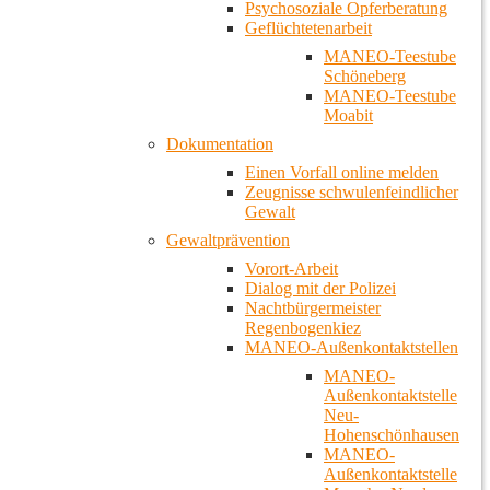
Psychosoziale Opferberatung
Geflüchtetenarbeit
MANEO-Teestube
Schöneberg
MANEO-Teestube
Moabit
Dokumentation
Einen Vorfall online melden
Zeugnisse schwulenfeindlicher
Gewalt
Gewaltprävention
Vorort-Arbeit
Dialog mit der Polizei
Nachtbürgermeister
Regenbogenkiez
MANEO-Außenkontaktstellen
MANEO-
Außenkontaktstelle
Neu-
Hohenschönhausen
MANEO-
Außenkontaktstelle