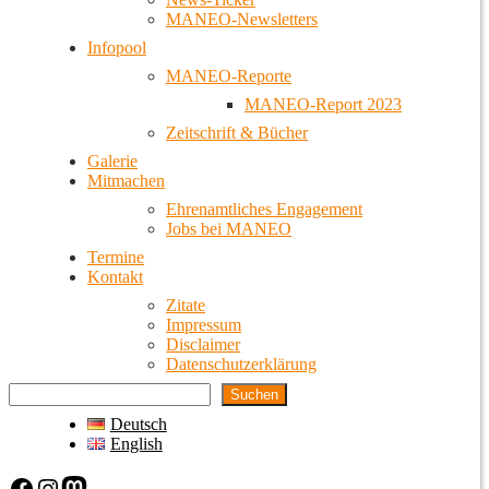
MANEO-Newsletters
Infopool
MANEO-Reporte
MANEO-Report 2023
Zeitschrift & Bücher
Galerie
Mitmachen
Ehrenamtliches Engagement
Jobs bei MANEO
Termine
Kontakt
Zitate
Impressum
Disclaimer
Datenschutzerklärung
Suchen
Deutsch
English
Facebook
Instagram
Mastodon