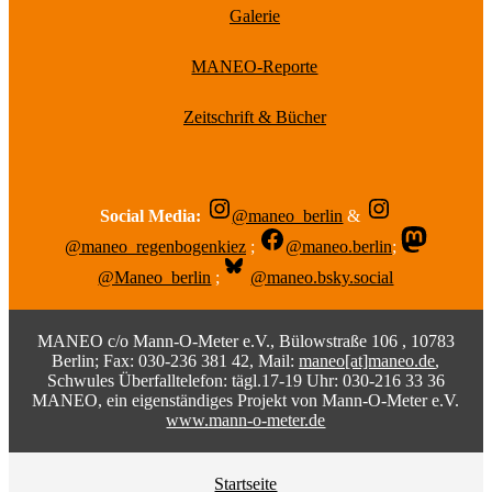
Galerie
MANEO-Reporte
Zeitschrift & Bücher
Social Media:
@maneo_berlin
&
@maneo_regenbogenkiez
;
@maneo.berlin
;
@Maneo_berlin
;
@maneo.bsky.social
MANEO c/o Mann-O-Meter e.V., Bülowstraße 106 , 10783
Berlin; Fax: 030-236 381 42, Mail:
maneo[at]maneo.de
,
Schwules Überfalltelefon: tägl.17-19 Uhr: 030-216 33 36
MANEO, ein eigenständiges Projekt von Mann-O-Meter e.V.
www.mann-o-meter.de
Startseite