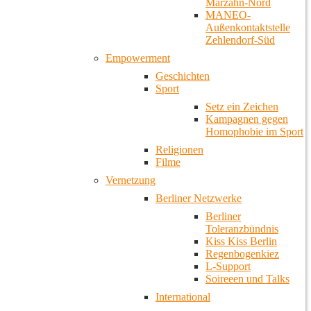
Marzahn-Nord
MANEO-
Außenkontaktstelle
Zehlendorf-Süd
Empowerment
Geschichten
Sport
Setz ein Zeichen
Kampagnen gegen
Homophobie im Sport
Religionen
Filme
Vernetzung
Berliner Netzwerke
Berliner
Toleranzbündnis
Kiss Kiss Berlin
Regenbogenkiez
L-Support
Soireeen und Talks
International