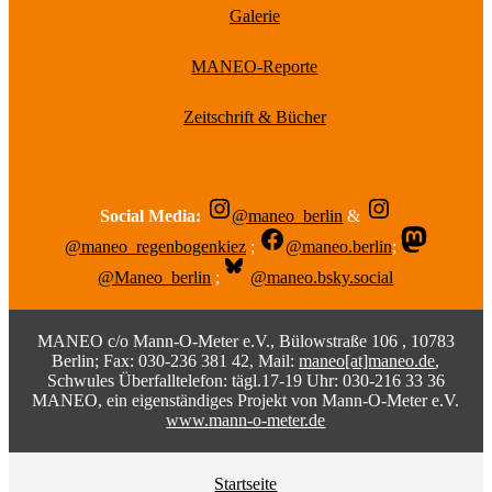
Galerie
MANEO-Reporte
Zeitschrift & Bücher
Social Media:
@maneo_berlin
&
@maneo_regenbogenkiez
;
@maneo.berlin
;
@Maneo_berlin
;
@maneo.bsky.social
MANEO c/o Mann-O-Meter e.V., Bülowstraße 106 , 10783
Berlin; Fax: 030-236 381 42, Mail:
maneo[at]maneo.de
,
Schwules Überfalltelefon: tägl.17-19 Uhr: 030-216 33 36
MANEO, ein eigenständiges Projekt von Mann-O-Meter e.V.
www.mann-o-meter.de
Startseite