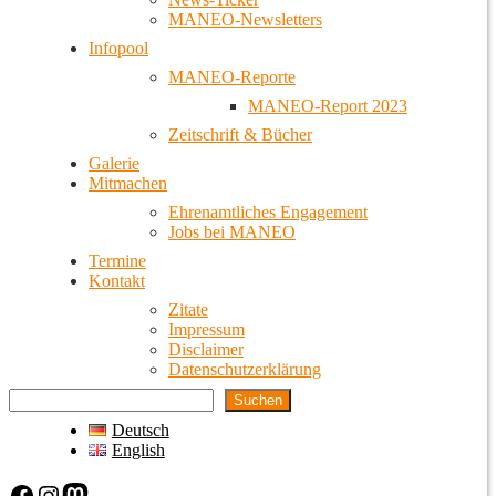
MANEO-Newsletters
Infopool
MANEO-Reporte
MANEO-Report 2023
Zeitschrift & Bücher
Galerie
Mitmachen
Ehrenamtliches Engagement
Jobs bei MANEO
Termine
Kontakt
Zitate
Impressum
Disclaimer
Datenschutzerklärung
Suchen
Deutsch
English
Facebook
Instagram
Mastodon