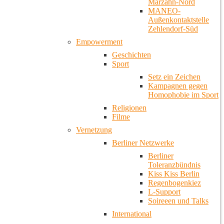
Marzahn-Nord
MANEO-
Außenkontaktstelle
Zehlendorf-Süd
Empowerment
Geschichten
Sport
Setz ein Zeichen
Kampagnen gegen
Homophobie im Sport
Religionen
Filme
Vernetzung
Berliner Netzwerke
Berliner
Toleranzbündnis
Kiss Kiss Berlin
Regenbogenkiez
L-Support
Soireeen und Talks
International