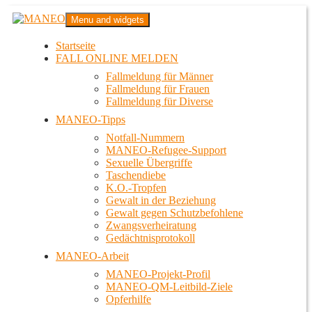
Zum
MANEO
Menu and widgets
Inhalt
Das schwule Anti-Gewalt-Projekt in Berlin
springen
Startseite
FALL ONLINE MELDEN
Fallmeldung für Männer
Fallmeldung für Frauen
Fallmeldung für Diverse
MANEO-Tipps
Notfall-Nummern
MANEO-Refugee-Support
Sexuelle Übergriffe
Taschendiebe
K.O.-Tropfen
Gewalt in der Beziehung
Gewalt gegen Schutzbefohlene
Zwangsverheiratung
Gedächtnisprotokoll
MANEO-Arbeit
MANEO-Projekt-Profil
MANEO-QM-Leitbild-Ziele
Opferhilfe