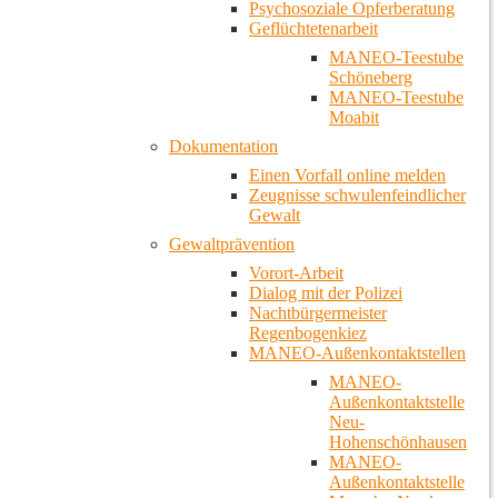
Psychosoziale Opferberatung
Geflüchtetenarbeit
MANEO-Teestube
Schöneberg
MANEO-Teestube
Moabit
Dokumentation
Einen Vorfall online melden
Zeugnisse schwulenfeindlicher
Gewalt
Gewaltprävention
Vorort-Arbeit
Dialog mit der Polizei
Nachtbürgermeister
Regenbogenkiez
MANEO-Außenkontaktstellen
MANEO-
Außenkontaktstelle
Neu-
Hohenschönhausen
MANEO-
Außenkontaktstelle