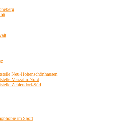
neberg
bit
walt
ez
telle Neu-Hohenschönhausen
telle Marzahn-Nord
elle Zehlendorf-Süd
phobie im Sport