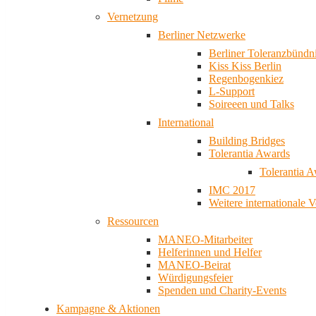
Vernetzung
Berliner Netzwerke
Berliner Toleranzbündn
Kiss Kiss Berlin
Regenbogenkiez
L-Support
Soireeen und Talks
International
Building Bridges
Tolerantia Awards
Tolerantia 
IMC 2017
Weitere internationale 
Ressourcen
MANEO-Mitarbeiter
Helferinnen und Helfer
MANEO-Beirat
Würdigungsfeier
Spenden und Charity-Events
Kampagne & Aktionen