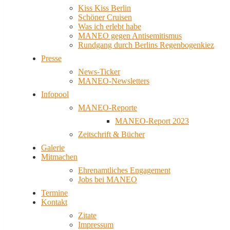
Kiss Kiss Berlin
Schöner Cruisen
Was ich erlebt habe
MANEO gegen Antisemitismus
Rundgang durch Berlins Regenbogenkiez
Presse
News-Ticker
MANEO-Newsletters
Infopool
MANEO-Reporte
MANEO-Report 2023
Zeitschrift & Bücher
Galerie
Mitmachen
Ehrenamtliches Engagement
Jobs bei MANEO
Termine
Kontakt
Zitate
Impressum