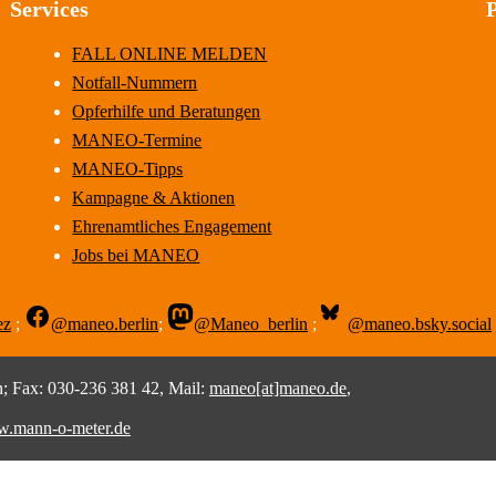
Services
FALL ONLINE MELDEN
Notfall-Nummern
Opferhilfe und Beratungen
MANEO-Termine
MANEO-Tipps
Kampagne & Aktionen
Ehrenamtliches Engagement
Jobs bei MANEO
ez
;
@maneo.berlin
;
@Maneo_berlin
;
@maneo.bsky.social
 Fax: 030-236 381 42, Mail:
maneo[at]maneo.de
,
.mann-o-meter.de