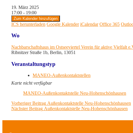
19. März 2025
17:00 - 19:00
Zum Kalender hinzufügen
ICS herunterladen
Google Kalender
iCalendar
Office 365
Outlo
Wo
Nachbarschaftshaus im Ostseeviertel Verein für aktive Vielfalt e
Ribnitzer Straße 1b, Berlin, 13051
Veranstaltungstyp
MANEO-Außenkontaktstellen
Karte nicht verfügbar
MANEO-Außenkontaktstelle Neu-Hohenschönhausen
Beitragsnavigation
Previous
Vorheriger Beitrag
Außenkontaktstelle Neu-Hohenschönhausen
Next
post:
Nächster Beitrag
Außenkontaktstelle Neu-Hohenschönhausen
post: