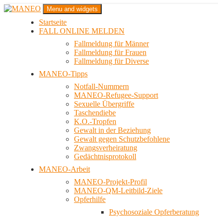
Zum
Menu and widgets
Inhalt
Startseite
springen
Das schwule Anti-Gewalt-Projekt in Berlin
FALL ONLINE MELDEN
MANEO
Fallmeldung für Männer
Fallmeldung für Frauen
Fallmeldung für Diverse
MANEO-Tipps
Notfall-Nummern
MANEO-Refugee-Support
Sexuelle Übergriffe
Taschendiebe
K.O.-Tropfen
Gewalt in der Beziehung
Gewalt gegen Schutzbefohlene
Zwangsverheiratung
Gedächtnisprotokoll
MANEO-Arbeit
MANEO-Projekt-Profil
MANEO-QM-Leitbild-Ziele
Opferhilfe
Psychosoziale Opferberatung