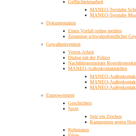
Geflüchtetenarbeit
MANEO-Teestube Schö
MANEO-Teestube Moa
Dokumentation
Einen Vorfall online melden
Zeugnisse schwulenfeindlicher Ge
Gewaltprävention
Vorort-Arbeit
Dialog mit der Polizei
Nachtbürgermeister Regenbogenki
MANEO-Außenkontaktstellen
MANEO-Außenkontakts
MANEO-Außenkontakts
MANEO-Außenkontaktst
Empowerment
Geschichten
Sport
Setz ein Zeichen
Kampagnen gegen Homo
Religionen
Filme