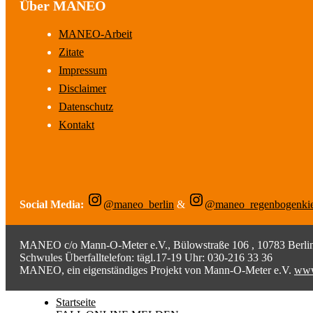
Über MANEO
MANEO-Arbeit
Zitate
Impressum
Disclaimer
Datenschutz
Kontakt
Social Media:
@maneo_berlin
&
@maneo_regenbogenki
MANEO c/o Mann-O-Meter e.V., Bülowstraße 106 , 10783 Berlin;
Schwules Überfalltelefon: tägl.17-19 Uhr: 030-216 33 36
MANEO, ein eigenständiges Projekt von Mann-O-Meter e.V.
www
Startseite