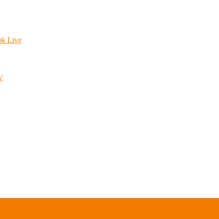
ok Live
.V