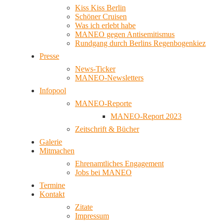
Kiss Kiss Berlin
Schöner Cruisen
Was ich erlebt habe
MANEO gegen Antisemitismus
Rundgang durch Berlins Regenbogenkiez
Presse
News-Ticker
MANEO-Newsletters
Infopool
MANEO-Reporte
MANEO-Report 2023
Zeitschrift & Bücher
Galerie
Mitmachen
Ehrenamtliches Engagement
Jobs bei MANEO
Termine
Kontakt
Zitate
Impressum