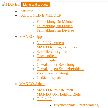
Zum
Menu and widgets
Inhalt
Startseite
springen
Das schwule Anti-Gewalt-Projekt in Berlin
FALL ONLINE MELDEN
MANEO
Fallmeldung für Männer
Fallmeldung für Frauen
Fallmeldung für Diverse
MANEO-Tipps
Notfall-Nummern
MANEO-Refugee-Support
Sexuelle Übergriffe
Taschendiebe
K.O.-Tropfen
Gewalt in der Beziehung
Gewalt gegen Schutzbefohlene
Zwangsverheiratung
Gedächtnisprotokoll
MANEO-Arbeit
MANEO-Projekt-Profil
MANEO-QM-Leitbild-Ziele
Opferhilfe
Psychosoziale Opferberatung