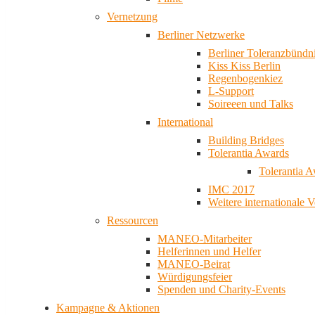
Vernetzung
Berliner Netzwerke
Berliner Toleranzbündn
Kiss Kiss Berlin
Regenbogenkiez
L-Support
Soireeen und Talks
International
Building Bridges
Tolerantia Awards
Tolerantia 
IMC 2017
Weitere internationale 
Ressourcen
MANEO-Mitarbeiter
Helferinnen und Helfer
MANEO-Beirat
Würdigungsfeier
Spenden und Charity-Events
Kampagne & Aktionen