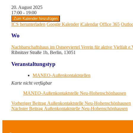
20. August 2025
17:00 - 19:00
Zum Kalender hinzufügen
ICS herunterladen
Google Kalender
iCalendar
Office 365
Outlo
Wo
Nachbarschaftshaus im Ostseeviertel Verein für aktive Vielfalt e
Ribnitzer Straße 1b, Berlin, 13051
Veranstaltungstyp
MANEO-Außenkontaktstellen
Karte nicht verfügbar
MANEO-Außenkontaktstelle Neu-Hohenschönhausen
Beitragsnavigation
Previous
Vorheriger Beitrag
Außenkontaktstelle Neu-Hohenschönhausen
Next
post:
Nächster Beitrag
Außenkontaktstelle Neu-Hohenschönhausen
post: