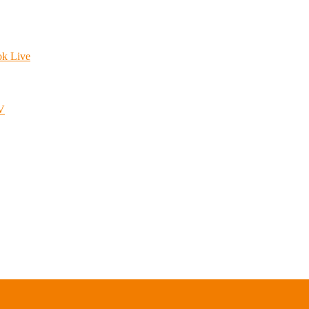
ok Live
.V