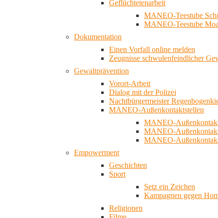
Geflüchtetenarbeit
MANEO-Teestube Schö
MANEO-Teestube Moa
Dokumentation
Einen Vorfall online melden
Zeugnisse schwulenfeindlicher Ge
Gewaltprävention
Vorort-Arbeit
Dialog mit der Polizei
Nachtbürgermeister Regenbogenki
MANEO-Außenkontaktstellen
MANEO-Außenkontakts
MANEO-Außenkontakts
MANEO-Außenkontaktst
Empowerment
Geschichten
Sport
Setz ein Zeichen
Kampagnen gegen Homo
Religionen
Filme