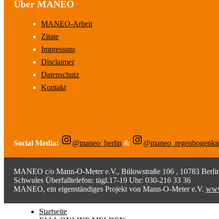
Über MANEO
MANEO-Arbeit
Zitate
Impressum
Disclaimer
Datenschutz
Kontakt
Social Media:
@maneo_berlin
&
@maneo_regenbogenki
MANEO c/o Mann-O-Meter e.V., Bülowstraße 106 , 10783 Berlin;
Schwules Überfalltelefon: tägl.17-19 Uhr: 030-216 33 36
MANEO, ein eigenständiges Projekt von Mann-O-Meter e.V.
www
Startseite