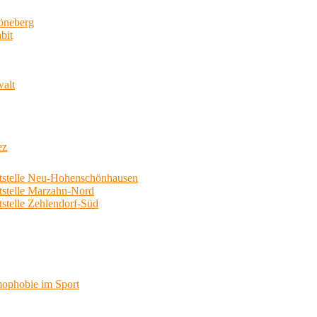
neberg
bit
walt
ez
telle Neu-Hohenschönhausen
telle Marzahn-Nord
elle Zehlendorf-Süd
phobie im Sport