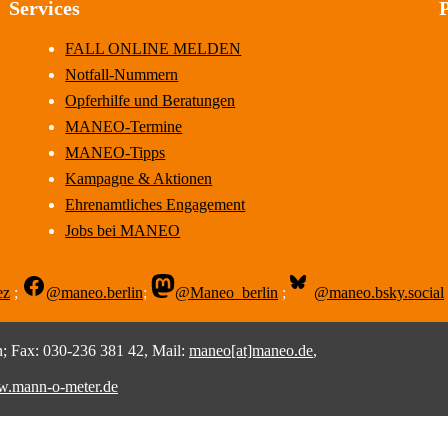
Services
FALL ONLINE MELDEN
Notfall-Nummern
Opferhilfe und Beratungen
MANEO-Termine
MANEO-Tipps
Kampagne & Aktionen
Ehrenamtliches Engagement
Jobs bei MANEO
ez
;
@maneo.berlin
;
@Maneo_berlin
;
@maneo.bsky.social
 Fax: 030-236 381 42, Mail:
maneo[at]maneo.de
,
.mann-o-meter.de