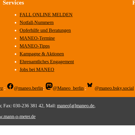
Services
FALL ONLINE MELDEN
Notfall-Nummern
Opferhilfe und Beratungen
MANEO-Termine
MANEO-Tipps
Kampagne & Aktionen
Ehrenamtliches Engagement
Jobs bei MANEO
ez
;
@maneo.berlin
;
@Maneo_berlin
;
@maneo.bsky.social
 Fax: 030-236 381 42, Mail:
maneo[at]maneo.de
,
.mann-o-meter.de