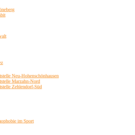
neberg
bit
walt
ez
telle Neu-Hohenschönhausen
telle Marzahn-Nord
elle Zehlendorf-Süd
phobie im Sport