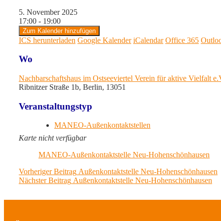
5. November 2025
17:00 - 19:00
Zum Kalender hinzufügen
ICS herunterladen
Google Kalender
iCalendar
Office 365
Outlo
Wo
Nachbarschaftshaus im Ostseeviertel Verein für aktive Vielfalt e
Ribnitzer Straße 1b, Berlin, 13051
Veranstaltungstyp
MANEO-Außenkontaktstellen
Karte nicht verfügbar
MANEO-Außenkontaktstelle Neu-Hohenschönhausen
Beitragsnavigation
Previous
Vorheriger Beitrag
Außenkontaktstelle Neu-Hohenschönhausen
Next
post:
Nächster Beitrag
Außenkontaktstelle Neu-Hohenschönhausen
post: