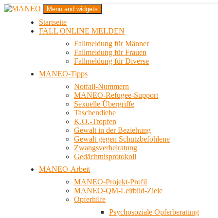
Zum
Menu and widgets
Inhalt
Startseite
springen
Das schwule Anti-Gewalt-Projekt in Berlin
FALL ONLINE MELDEN
MANEO
Fallmeldung für Männer
Fallmeldung für Frauen
Fallmeldung für Diverse
MANEO-Tipps
Notfall-Nummern
MANEO-Refugee-Support
Sexuelle Übergriffe
Taschendiebe
K.O.-Tropfen
Gewalt in der Beziehung
Gewalt gegen Schutzbefohlene
Zwangsverheiratung
Gedächtnisprotokoll
MANEO-Arbeit
MANEO-Projekt-Profil
MANEO-QM-Leitbild-Ziele
Opferhilfe
Psychosoziale Opferberatung