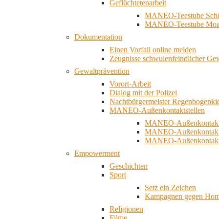
Geflüchtetenarbeit
MANEO-Teestube Schö
MANEO-Teestube Moa
Dokumentation
Einen Vorfall online melden
Zeugnisse schwulenfeindlicher Ge
Gewaltprävention
Vorort-Arbeit
Dialog mit der Polizei
Nachtbürgermeister Regenbogenki
MANEO-Außenkontaktstellen
MANEO-Außenkontakts
MANEO-Außenkontakts
MANEO-Außenkontaktst
Empowerment
Geschichten
Sport
Setz ein Zeichen
Kampagnen gegen Homo
Religionen
Filme