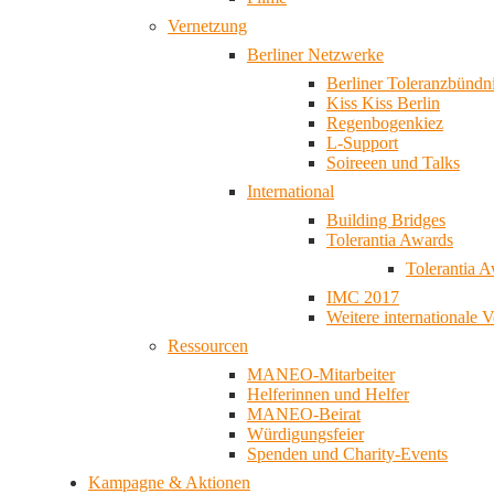
Vernetzung
Berliner Netzwerke
Berliner Toleranzbündn
Kiss Kiss Berlin
Regenbogenkiez
L-Support
Soireeen und Talks
International
Building Bridges
Tolerantia Awards
Tolerantia 
IMC 2017
Weitere internationale 
Ressourcen
MANEO-Mitarbeiter
Helferinnen und Helfer
MANEO-Beirat
Würdigungsfeier
Spenden und Charity-Events
Kampagne & Aktionen