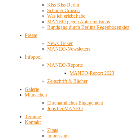
Kiss Kiss Berlin
Schöner Cruisen
Was ich erlebt habe
MANEO gegen Antisemitismus
Rundgang durch Berlins Regenbogenkiez
Presse
News-Ticker
MANEO-Newsletters
Infopool
MANEO-Reporte
MANEO-Report 2023
Zeitschrift & Bücher
Galerie
Mitmachen
Ehrenamtliches Engagement
Jobs bei MANEO
Termine
Kontakt
Zitate
Impressum