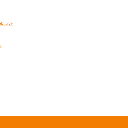
ok Live
.V