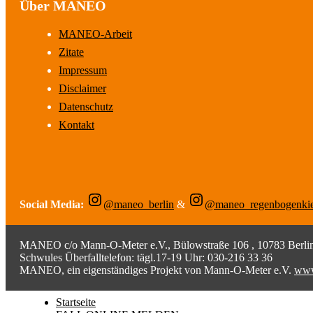
Über MANEO
MANEO-Arbeit
Zitate
Impressum
Disclaimer
Datenschutz
Kontakt
Social Media:
@maneo_berlin
&
@maneo_regenbogenki
MANEO c/o Mann-O-Meter e.V., Bülowstraße 106 , 10783 Berlin;
Schwules Überfalltelefon: tägl.17-19 Uhr: 030-216 33 36
MANEO, ein eigenständiges Projekt von Mann-O-Meter e.V.
www
Startseite