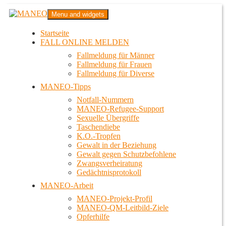
Zum
MANEO
Menu and widgets
Inhalt
Das schwule Anti-Gewalt-Projekt in Berlin
springen
Startseite
FALL ONLINE MELDEN
Fallmeldung für Männer
Fallmeldung für Frauen
Fallmeldung für Diverse
MANEO-Tipps
Notfall-Nummern
MANEO-Refugee-Support
Sexuelle Übergriffe
Taschendiebe
K.O.-Tropfen
Gewalt in der Beziehung
Gewalt gegen Schutzbefohlene
Zwangsverheiratung
Gedächtnisprotokoll
MANEO-Arbeit
MANEO-Projekt-Profil
MANEO-QM-Leitbild-Ziele
Opferhilfe