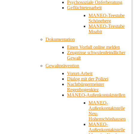
Psychosoziale Opferberatung
Geflüchtetenarbeit
MANEO-Teestube
Schöneberg
MANEO-Teestube
Moabit
Dokumentation
Einen Vorfall online melden
Zeugnisse schwulenfeindlicher
Gewalt
Gewaltprävention
Vorort-Arbeit
Dialog mit der Polizei
Nachtbürgermeister
Regenbogenkiez
MANEO-Außenkontaktstellen
MANEO-
Außenkontaktstelle
Neu-
Hohenschönhausen
MANEO-
Außenkontaktstelle