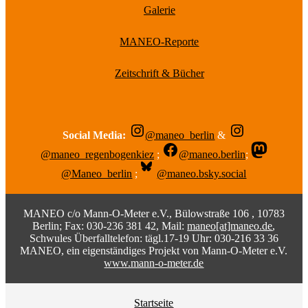
Galerie
MANEO-Reporte
Zeitschrift & Bücher
Social Media:
@maneo_berlin
&
@maneo_regenbogenkiez
;
@maneo.berlin
;
@Maneo_berlin
;
@maneo.bsky.social
MANEO c/o Mann-O-Meter e.V., Bülowstraße 106 , 10783
Berlin; Fax: 030-236 381 42, Mail:
maneo[at]maneo.de
,
Schwules Überfalltelefon: tägl.17-19 Uhr: 030-216 33 36
MANEO, ein eigenständiges Projekt von Mann-O-Meter e.V.
www.mann-o-meter.de
Startseite