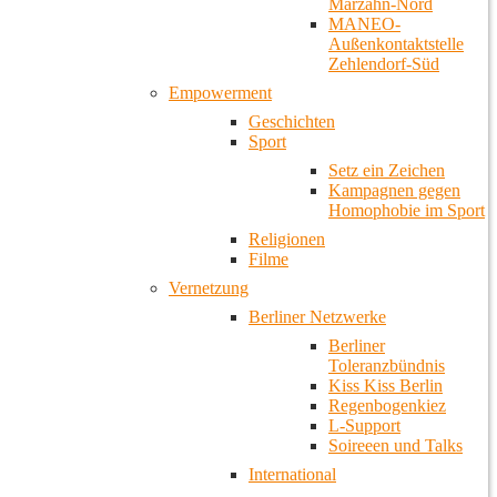
Marzahn-Nord
MANEO-
Außenkontaktstelle
Zehlendorf-Süd
Empowerment
Geschichten
Sport
Setz ein Zeichen
Kampagnen gegen
Homophobie im Sport
Religionen
Filme
Vernetzung
Berliner Netzwerke
Berliner
Toleranzbündnis
Kiss Kiss Berlin
Regenbogenkiez
L-Support
Soireeen und Talks
International