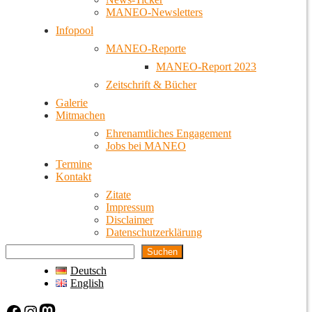
MANEO-Newsletters
Infopool
MANEO-Reporte
MANEO-Report 2023
Zeitschrift & Bücher
Galerie
Mitmachen
Ehrenamtliches Engagement
Jobs bei MANEO
Termine
Kontakt
Zitate
Impressum
Disclaimer
Datenschutzerklärung
Suchen
Deutsch
English
Facebook
Instagram
Mastodon