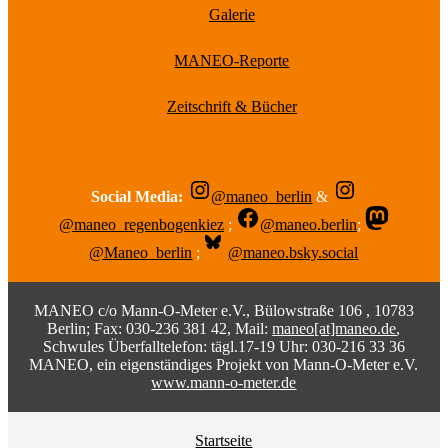
Galerie
MANEO-Reporte
Zeitschrift & Bücher
Social Media:
@maneo_berlin
&
@maneo_regenbogenkiez
;
@maneo.berlin
;
@Maneo_berlin
;
@maneo.bsky.social
MANEO c/o Mann-O-Meter e.V., Bülowstraße 106 , 10783
Berlin; Fax: 030-236 381 42, Mail:
maneo[at]maneo.de
,
Schwules Überfalltelefon: tägl.17-19 Uhr: 030-216 33 36
MANEO, ein eigenständiges Projekt von Mann-O-Meter e.V.
www.mann-o-meter.de
Startseite