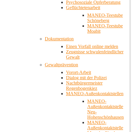
Psychosoziale Opferberatung
Geflüchtetenarbeit
MANEO-Teestube
Schöneberg
MANEO-Teestube
Moabit
Dokumentation
Einen Vorfall online melden
Zeugnisse schwulenfeindlicher
Gewalt
Gewaltprävention
Vorort-Arbeit
Dialog mit der Polizei
Nachtbürgermeister
Regenbogenkiez
MANEO-Außenkontaktstellen
MANEO-
Außenkontaktstelle
Neu-
Hohenschönhausen
MANEO-
Außenkontaktstelle