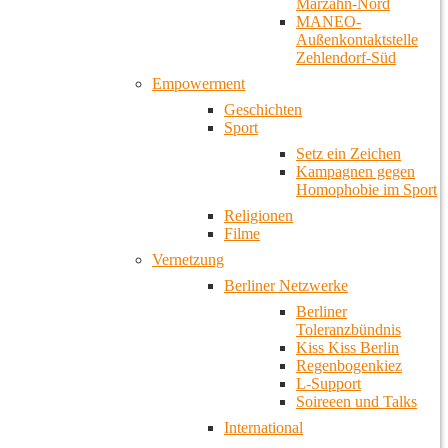
Marzahn-Nord
MANEO-
Außenkontaktstelle
Zehlendorf-Süd
Empowerment
Geschichten
Sport
Setz ein Zeichen
Kampagnen gegen
Homophobie im Sport
Religionen
Filme
Vernetzung
Berliner Netzwerke
Berliner
Toleranzbündnis
Kiss Kiss Berlin
Regenbogenkiez
L-Support
Soireeen und Talks
International