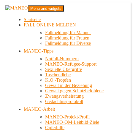
Zum
MANEO
Menu and widgets
Inhalt
Das schwule Anti-Gewalt-Projekt in Berlin
springen
Startseite
FALL ONLINE MELDEN
Fallmeldung für Männer
Fallmeldung für Frauen
Fallmeldung für Diverse
MANEO-Tipps
Notfall-Nummern
MANEO-Refugee-Support
Sexuelle Übergriffe
Taschendiebe
K.O.-Tropfen
Gewalt in der Beziehung
Gewalt gegen Schutzbefohlene
Zwangsverheiratung
Gedächtnisprotokoll
MANEO-Arbeit
MANEO-Projekt-Profil
MANEO-QM-Leitbild-Ziele
Opferhilfe