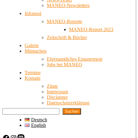
MANEO-Newsletters
Infopool
MANEO-Reporte
MANEO-Report 2023
Zeitschrift & Bücher
Galerie
Mitmachen
Ehrenamtliches Engagement
Jobs bei MANEO
Termine
Kontakt
Zitate
Impressum
Disclaimer
Datenschutzerklärung
Suchen
Deutsch
English
Facebook
Instagram
Mastodon