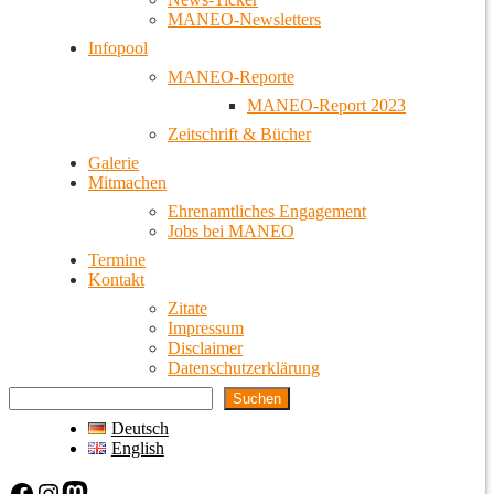
MANEO-Newsletters
Infopool
MANEO-Reporte
MANEO-Report 2023
Zeitschrift & Bücher
Galerie
Mitmachen
Ehrenamtliches Engagement
Jobs bei MANEO
Termine
Kontakt
Zitate
Impressum
Disclaimer
Datenschutzerklärung
Suchen
Deutsch
English
Facebook
Instagram
Mastodon