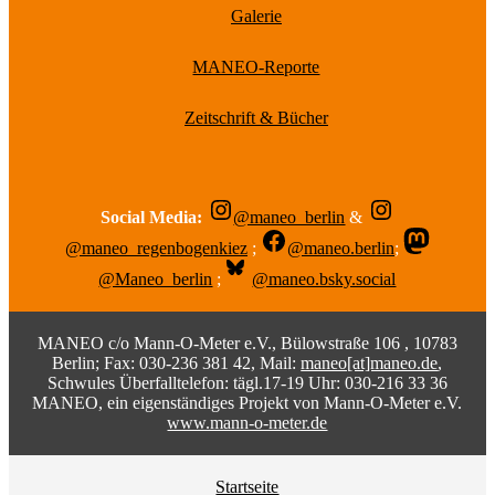
Galerie
MANEO-Reporte
Zeitschrift & Bücher
Social Media:
@maneo_berlin
&
@maneo_regenbogenkiez
;
@maneo.berlin
;
@Maneo_berlin
;
@maneo.bsky.social
MANEO c/o Mann-O-Meter e.V., Bülowstraße 106 , 10783
Berlin; Fax: 030-236 381 42, Mail:
maneo[at]maneo.de
,
Schwules Überfalltelefon: tägl.17-19 Uhr: 030-216 33 36
MANEO, ein eigenständiges Projekt von Mann-O-Meter e.V.
www.mann-o-meter.de
Startseite