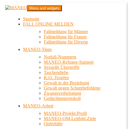
Zum
MANEO
Menu and widgets
Inhalt
Das schwule Anti-Gewalt-Projekt in Berlin
springen
Startseite
FALL ONLINE MELDEN
Fallmeldung für Männer
Fallmeldung für Frauen
Fallmeldung für Diverse
MANEO-Tipps
Notfall-Nummern
MANEO-Refugee-Support
Sexuelle Übergriffe
Taschendiebe
K.O.-Tropfen
Gewalt in der Beziehung
Gewalt gegen Schutzbefohlene
Zwangsverheiratung
Gedächtnisprotokoll
MANEO-Arbeit
MANEO-Projekt-Profil
MANEO-QM-Leitbild-Ziele
Opferhilfe