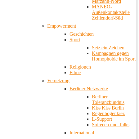
Marzahn-Nord
MANEO-
Außenkontaktstelle
Zehlendorf-Süd
Empowerment
Geschichten
Sport
Setz ein Zeichen
Kampagnen gegen
Homophobie im Sport
Religionen
Filme
Vernetzung
Berliner Netzwerke
Berliner
Toleranzbündnis
Kiss Kiss Berlin
Regenbogenkiez
L-Support
Soireeen und Talks
International