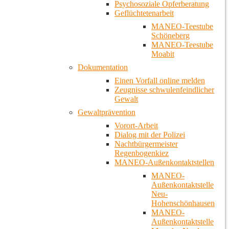
Psychosoziale Opferberatung
Geflüchtetenarbeit
MANEO-Teestube
Schöneberg
MANEO-Teestube
Moabit
Dokumentation
Einen Vorfall online melden
Zeugnisse schwulenfeindlicher
Gewalt
Gewaltprävention
Vorort-Arbeit
Dialog mit der Polizei
Nachtbürgermeister
Regenbogenkiez
MANEO-Außenkontaktstellen
MANEO-
Außenkontaktstelle
Neu-
Hohenschönhausen
MANEO-
Außenkontaktstelle