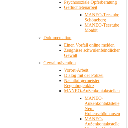
Psychosoziale Opferberatung
Geflüchtetenarbeit
MANEO-Teestube
Schöneberg
MANEO-Teestube
Moabit
Dokumentation
Einen Vorfall online melden
Zeugnisse schwulenfeindlicher
Gewalt
Gewaltprävention
Vorort-Arbeit
Dialog mit der Polizei
Nachtbürgermeister
Regenbogenkiez
MANEO-Außenkontaktstellen
MANEO-
Außenkontaktstelle
Neu-
Hohenschönhausen
MANEO-
Außenkontaktstelle