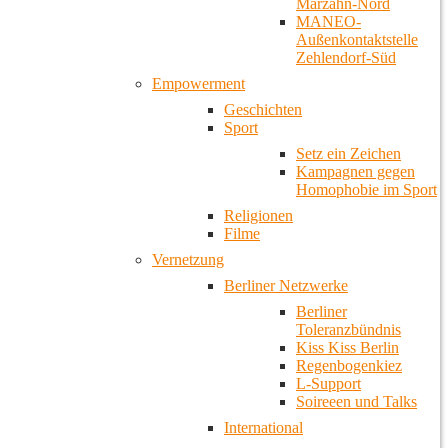
Marzahn-Nord
MANEO-
Außenkontaktstelle
Zehlendorf-Süd
Empowerment
Geschichten
Sport
Setz ein Zeichen
Kampagnen gegen
Homophobie im Sport
Religionen
Filme
Vernetzung
Berliner Netzwerke
Berliner
Toleranzbündnis
Kiss Kiss Berlin
Regenbogenkiez
L-Support
Soireeen und Talks
International