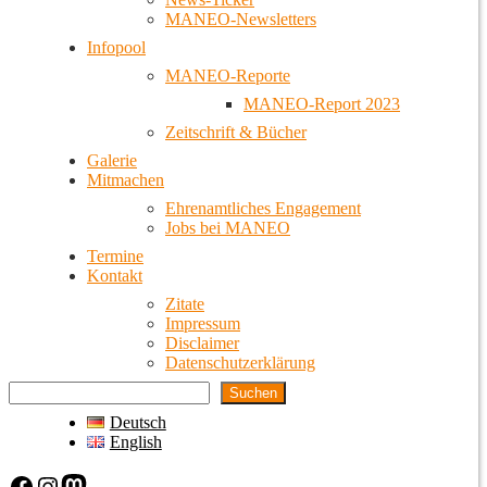
MANEO-Newsletters
Infopool
MANEO-Reporte
MANEO-Report 2023
Zeitschrift & Bücher
Galerie
Mitmachen
Ehrenamtliches Engagement
Jobs bei MANEO
Termine
Kontakt
Zitate
Impressum
Disclaimer
Datenschutzerklärung
Suchen
Deutsch
English
Facebook
Instagram
Mastodon