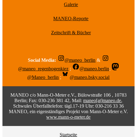
Galerie
MANEO-Reporte
Zeitschrift & Bücher
Social Media:
@maneo_berlin
&
@maneo_regenbogenkiez
;
@maneo.berlin
;
@Maneo_berlin
;
@maneo.bsky.social
MANEO c/o Mann-O-Meter e.V., Bülowstraße 106 , 10783
Berlin; Fax: 030-236 381 42, Mail:
maneo[at]maneo.de
,
Schwules Überfalltelefon: tägl.17-19 Uhr: 030-216 33 36
MANEO, ein eigenständiges Projekt von Mann-O-Meter e.V.
www.mann-o-meter.de
Startseite