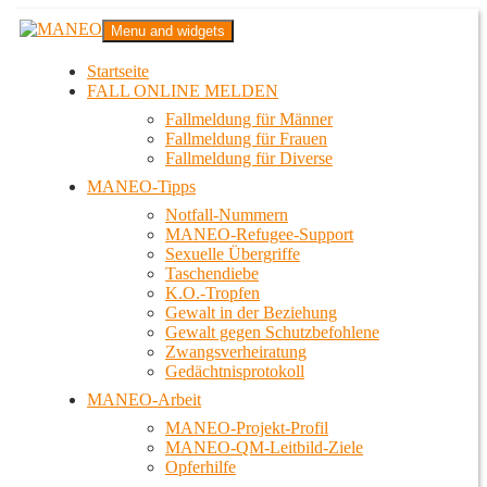
Zum
MANEO
Menu and widgets
Inhalt
Das schwule Anti-Gewalt-Projekt in Berlin
springen
Startseite
FALL ONLINE MELDEN
Fallmeldung für Männer
Fallmeldung für Frauen
Fallmeldung für Diverse
MANEO-Tipps
Notfall-Nummern
MANEO-Refugee-Support
Sexuelle Übergriffe
Taschendiebe
K.O.-Tropfen
Gewalt in der Beziehung
Gewalt gegen Schutzbefohlene
Zwangsverheiratung
Gedächtnisprotokoll
MANEO-Arbeit
MANEO-Projekt-Profil
MANEO-QM-Leitbild-Ziele
Opferhilfe