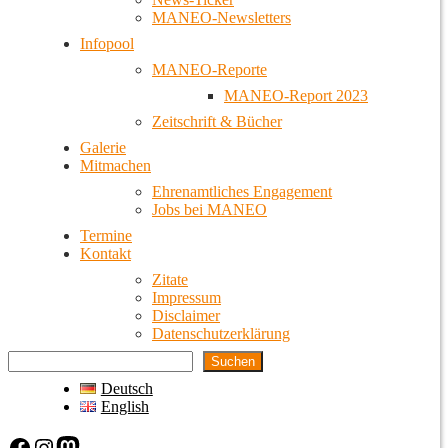
MANEO-Newsletters
Infopool
MANEO-Reporte
MANEO-Report 2023
Zeitschrift & Bücher
Galerie
Mitmachen
Ehrenamtliches Engagement
Jobs bei MANEO
Termine
Kontakt
Zitate
Impressum
Disclaimer
Datenschutzerklärung
Suchen
Deutsch
English
Facebook
Instagram
Mastodon