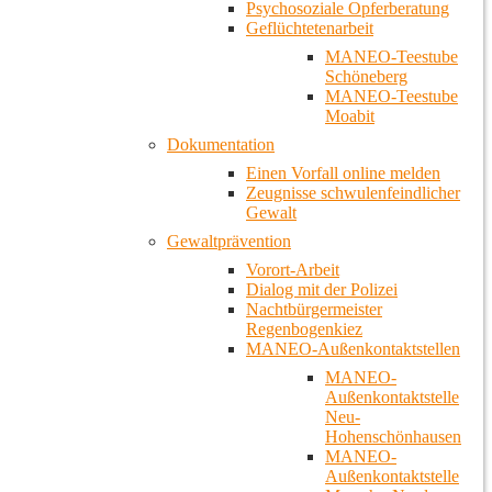
Psychosoziale Opferberatung
Geflüchtetenarbeit
MANEO-Teestube
Schöneberg
MANEO-Teestube
Moabit
Dokumentation
Einen Vorfall online melden
Zeugnisse schwulenfeindlicher
Gewalt
Gewaltprävention
Vorort-Arbeit
Dialog mit der Polizei
Nachtbürgermeister
Regenbogenkiez
MANEO-Außenkontaktstellen
MANEO-
Außenkontaktstelle
Neu-
Hohenschönhausen
MANEO-
Außenkontaktstelle