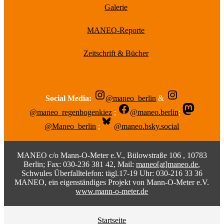
Galerie
MANEO-Reporte
Zeitschrift & Bücher
Social Media:
@maneo_berlin
&
@maneo_regenbogenkiez
;
@maneo.berlin
;
@Maneo_berlin
;
@maneo.bsky.social
MANEO c/o Mann-O-Meter e.V., Bülowstraße 106 , 10783
Berlin; Fax: 030-236 381 42, Mail:
maneo[at]maneo.de
,
Schwules Überfalltelefon: tägl.17-19 Uhr: 030-216 33 36
MANEO, ein eigenständiges Projekt von Mann-O-Meter e.V.
www.mann-o-meter.de
Startseite