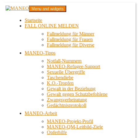
Zum
MANEO
Menu and widgets
Inhalt
Das schwule Anti-Gewalt-Projekt in Berlin
springen
Startseite
FALL ONLINE MELDEN
Fallmeldung für Männer
Fallmeldung für Frauen
Fallmeldung für Diverse
MANEO-Tipps
Notfall-Nummern
MANEO-Refugee-Support
Sexuelle Übergriffe
Taschendiebe
K.O.-Tropfen
Gewalt in der Beziehung
Gewalt gegen Schutzbefohlene
Zwangsverheiratung
Gedächtnisprotokoll
MANEO-Arbeit
MANEO-Projekt-Profil
MANEO-QM-Leitbild-Ziele
Opferhilfe