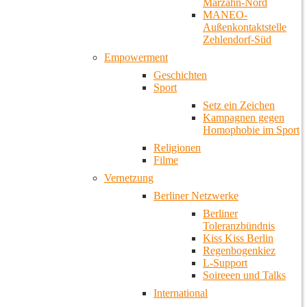
Marzahn-Nord
MANEO-
Außenkontaktstelle
Zehlendorf-Süd
Empowerment
Geschichten
Sport
Setz ein Zeichen
Kampagnen gegen
Homophobie im Sport
Religionen
Filme
Vernetzung
Berliner Netzwerke
Berliner
Toleranzbündnis
Kiss Kiss Berlin
Regenbogenkiez
L-Support
Soireeen und Talks
International