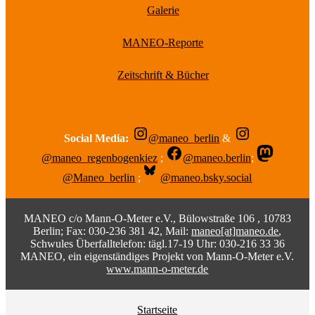
Galerie
MANEO-Reporte
Zeitschrift & Bücher
Social Media:
@maneo_berlin
&
@maneo_regenbogenkiez
;
@maneo.berlin
;
@Maneo_berlin
;
@maneo.bsky.social
MANEO c/o Mann-O-Meter e.V., Bülowstraße 106 , 10783
Berlin; Fax: 030-236 381 42, Mail:
maneo[at]maneo.de
,
Schwules Überfalltelefon: tägl.17-19 Uhr: 030-216 33 36
MANEO, ein eigenständiges Projekt von Mann-O-Meter e.V.
www.mann-o-meter.de
Startseite