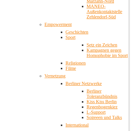
Marzahn-Nord
MANEO-
Außenkontaktstelle
Zehlendorf-Süd
Empowerment
Geschichten
Sport
Setz ein Zeichen
Kampagnen gegen
Homophobie im Sport
Religionen
Filme
Vernetzung
Berliner Netzwerke
Berliner
Toleranzbündnis
Kiss Kiss Berlin
Regenbogenkiez
L-Support
Soireeen und Talks
International