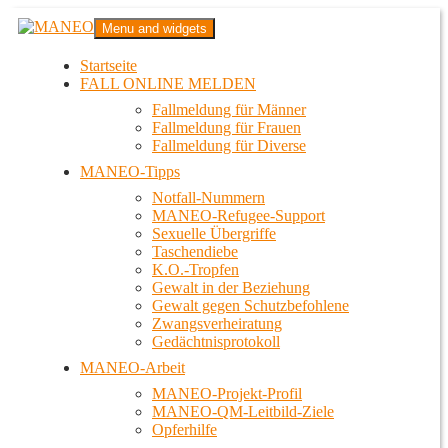
Zum
MANEO
Menu and widgets
Inhalt
Das schwule Anti-Gewalt-Projekt in Berlin
springen
Startseite
FALL ONLINE MELDEN
Fallmeldung für Männer
Fallmeldung für Frauen
Fallmeldung für Diverse
MANEO-Tipps
Notfall-Nummern
MANEO-Refugee-Support
Sexuelle Übergriffe
Taschendiebe
K.O.-Tropfen
Gewalt in der Beziehung
Gewalt gegen Schutzbefohlene
Zwangsverheiratung
Gedächtnisprotokoll
MANEO-Arbeit
MANEO-Projekt-Profil
MANEO-QM-Leitbild-Ziele
Opferhilfe