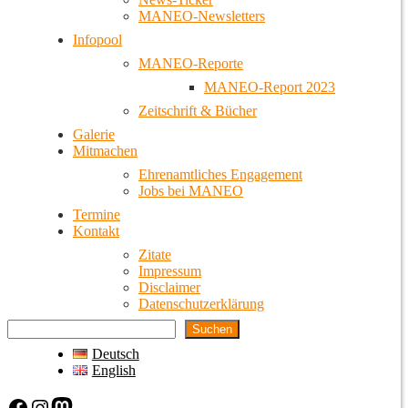
MANEO-Newsletters
Infopool
MANEO-Reporte
MANEO-Report 2023
Zeitschrift & Bücher
Galerie
Mitmachen
Ehrenamtliches Engagement
Jobs bei MANEO
Termine
Kontakt
Zitate
Impressum
Disclaimer
Datenschutzerklärung
Suchen
Deutsch
English
Facebook
Instagram
Mastodon