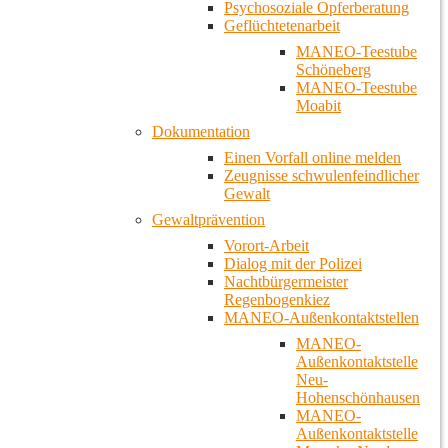
Psychosoziale Opferberatung
Geflüchtetenarbeit
MANEO-Teestube
Schöneberg
MANEO-Teestube
Moabit
Dokumentation
Einen Vorfall online melden
Zeugnisse schwulenfeindlicher
Gewalt
Gewaltprävention
Vorort-Arbeit
Dialog mit der Polizei
Nachtbürgermeister
Regenbogenkiez
MANEO-Außenkontaktstellen
MANEO-
Außenkontaktstelle
Neu-
Hohenschönhausen
MANEO-
Außenkontaktstelle