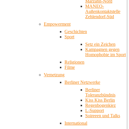
Marzahn-Nord
MANEO-
Außenkontaktstelle
Zehlendorf-Süd
Empowerment
Geschichten
Sport
Setz ein Zeichen
Kampagnen gegen
Homophobie im Sport
Religionen
Filme
Vernetzung
Berliner Netzwerke
Berliner
Toleranzbündnis
Kiss Kiss Berlin
Regenbogenkiez
L-Support
Soireeen und Talks
International