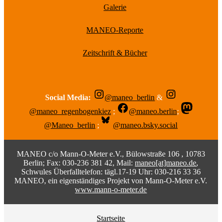
Galerie
MANEO-Reporte
Zeitschrift & Bücher
Social Media:
@maneo_berlin
&
@maneo_regenbogenkiez
;
@maneo.berlin
;
@Maneo_berlin
;
@maneo.bsky.social
MANEO c/o Mann-O-Meter e.V., Bülowstraße 106 , 10783
Berlin; Fax: 030-236 381 42, Mail:
maneo[at]maneo.de
,
Schwules Überfalltelefon: tägl.17-19 Uhr: 030-216 33 36
MANEO, ein eigenständiges Projekt von Mann-O-Meter e.V.
www.mann-o-meter.de
Startseite