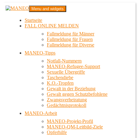
Zum
MANEO
Menu and widgets
Inhalt
Das schwule Anti-Gewalt-Projekt in Berlin
springen
Startseite
FALL ONLINE MELDEN
Fallmeldung für Männer
Fallmeldung für Frauen
Fallmeldung für Diverse
MANEO-Tipps
Notfall-Nummern
MANEO-Refugee-Support
Sexuelle Übergriffe
Taschendiebe
K.O.-Tropfen
Gewalt in der Beziehung
Gewalt gegen Schutzbefohlene
Zwangsverheiratung
Gedächtnisprotokoll
MANEO-Arbeit
MANEO-Projekt-Profil
MANEO-QM-Leitbild-Ziele
Opferhilfe