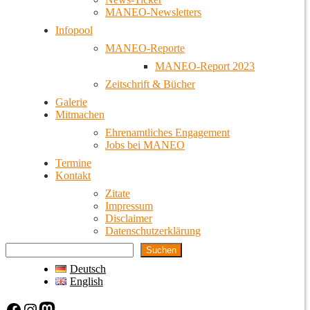
MANEO-Newsletters
Infopool
MANEO-Reporte
MANEO-Report 2023
Zeitschrift & Bücher
Galerie
Mitmachen
Ehrenamtliches Engagement
Jobs bei MANEO
Termine
Kontakt
Zitate
Impressum
Disclaimer
Datenschutzerklärung
Suchen
Deutsch
English
Facebook
Instagram
Mastodon