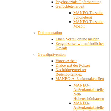
Psychosoziale Opferberatung
Geflüchtetenarbeit
MANEO-Teestube
Schöneberg
MANEO-Teestube
Moabit
Dokumentation
Einen Vorfall online melden
Zeugnisse schwulenfeindlicher
Gewalt
Gewaltprävention
Vorort-Arbeit
Dialog mit der Polizei
Nachtbürgermeister
Regenbogenkiez
MANEO-Außenkontaktstellen
MANEO-
Außenkontaktstelle
Neu-
Hohenschönhausen
MANEO-
Außenkontaktstelle