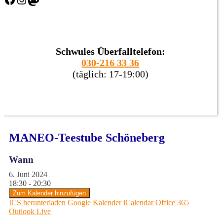
Schwules Überfalltelefon:
030-216 33 36
(täglich: 17-19:00)
MANEO-Teestube Schöneberg
Wann
6. Juni 2024
18:30 - 20:30
Zum Kalender hinzufügen
ICS herunterladen
Google Kalender
iCalendar
Office 365
Outlook Live