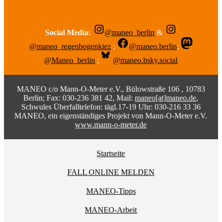
Social Media:
@maneo_berlin
&
@maneo_regenbogenkiez
;
@maneo.berlin
;
@Maneo_berlin
;
@maneo.bsky.social
MANEO c/o Mann-O-Meter e.V., Bülowstraße 106 , 10783
Berlin; Fax: 030-236 381 42, Mail:
maneo[at]maneo.de
,
Schwules Überfalltelefon: tägl.17-19 Uhr: 030-216 33 36
MANEO, ein eigenständiges Projekt von Mann-O-Meter e.V.
www.mann-o-meter.de
Startseite
FALL ONLINE MELDEN
MANEO-Tipps
MANEO-Arbeit