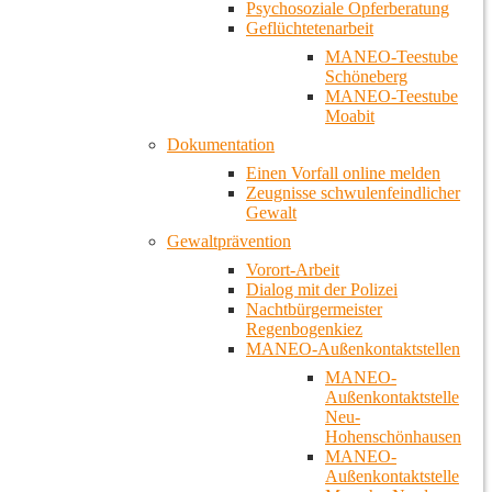
Psychosoziale Opferberatung
Geflüchtetenarbeit
MANEO-Teestube
Schöneberg
MANEO-Teestube
Moabit
Dokumentation
Einen Vorfall online melden
Zeugnisse schwulenfeindlicher
Gewalt
Gewaltprävention
Vorort-Arbeit
Dialog mit der Polizei
Nachtbürgermeister
Regenbogenkiez
MANEO-Außenkontaktstellen
MANEO-
Außenkontaktstelle
Neu-
Hohenschönhausen
MANEO-
Außenkontaktstelle