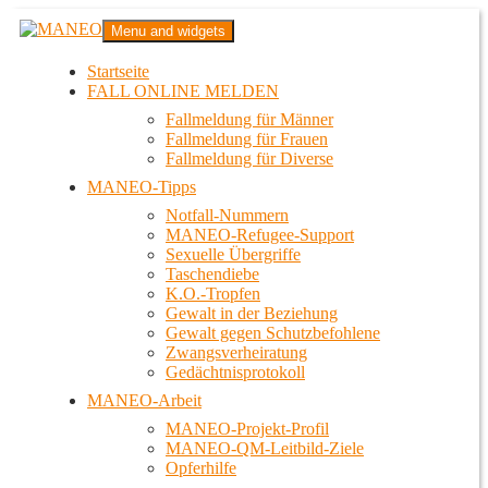
Zum
MANEO
Menu and widgets
Inhalt
Das schwule Anti-Gewalt-Projekt in Berlin
springen
Startseite
FALL ONLINE MELDEN
Fallmeldung für Männer
Fallmeldung für Frauen
Fallmeldung für Diverse
MANEO-Tipps
Notfall-Nummern
MANEO-Refugee-Support
Sexuelle Übergriffe
Taschendiebe
K.O.-Tropfen
Gewalt in der Beziehung
Gewalt gegen Schutzbefohlene
Zwangsverheiratung
Gedächtnisprotokoll
MANEO-Arbeit
MANEO-Projekt-Profil
MANEO-QM-Leitbild-Ziele
Opferhilfe