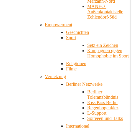
Marzahn-Nord
MANEO-
Außenkontaktstelle
Zehlendorf-Süd
Empowerment
Geschichten
Sport
Setz ein Zeichen
Kampagnen gegen
Homophobie im Sport
Religionen
Filme
Vernetzung
Berliner Netzwerke
Berliner
Toleranzbündnis
Kiss Kiss Berlin
Regenbogenkiez
L-Support
Soireeen und Talks
International