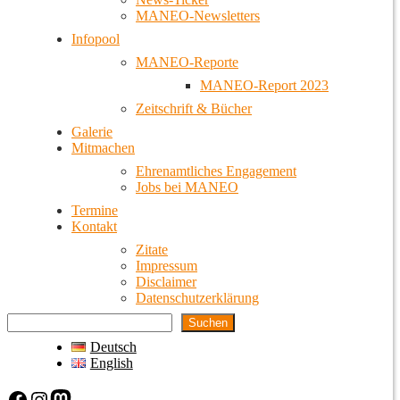
MANEO-Newsletters
Infopool
MANEO-Reporte
MANEO-Report 2023
Zeitschrift & Bücher
Galerie
Mitmachen
Ehrenamtliches Engagement
Jobs bei MANEO
Termine
Kontakt
Zitate
Impressum
Disclaimer
Datenschutzerklärung
Suchen
Deutsch
English
Facebook
Instagram
Mastodon