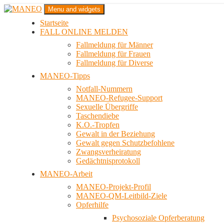
Zum
Menu and widgets
Inhalt
Startseite
springen
Das schwule Anti-Gewalt-Projekt in Berlin
FALL ONLINE MELDEN
MANEO
Fallmeldung für Männer
Fallmeldung für Frauen
Fallmeldung für Diverse
MANEO-Tipps
Notfall-Nummern
MANEO-Refugee-Support
Sexuelle Übergriffe
Taschendiebe
K.O.-Tropfen
Gewalt in der Beziehung
Gewalt gegen Schutzbefohlene
Zwangsverheiratung
Gedächtnisprotokoll
MANEO-Arbeit
MANEO-Projekt-Profil
MANEO-QM-Leitbild-Ziele
Opferhilfe
Psychosoziale Opferberatung