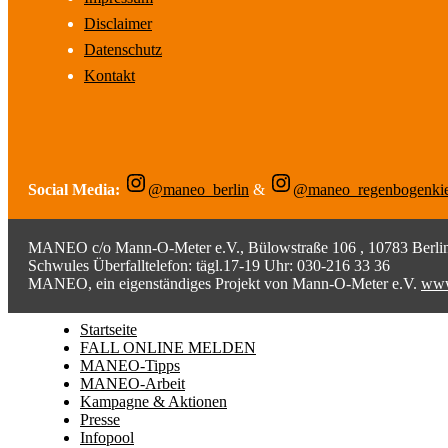
Disclaimer
Datenschutz
Kontakt
Social Media:
@maneo_berlin
&
@maneo_regenbogenki
MANEO c/o Mann-O-Meter e.V., Bülowstraße 106 , 10783 Berlin;
Schwules Überfalltelefon: tägl.17-19 Uhr: 030-216 33 36
MANEO, ein eigenständiges Projekt von Mann-O-Meter e.V.
www
Startseite
FALL ONLINE MELDEN
MANEO-Tipps
MANEO-Arbeit
Kampagne & Aktionen
Presse
Infopool