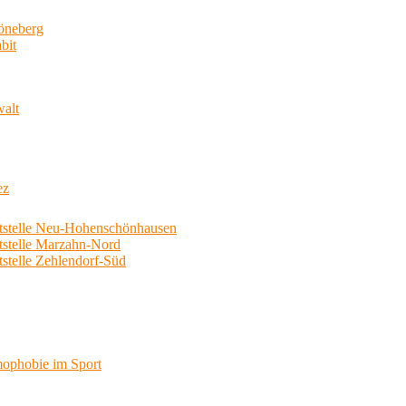
neberg
bit
walt
ez
telle Neu-Hohenschönhausen
telle Marzahn-Nord
elle Zehlendorf-Süd
phobie im Sport