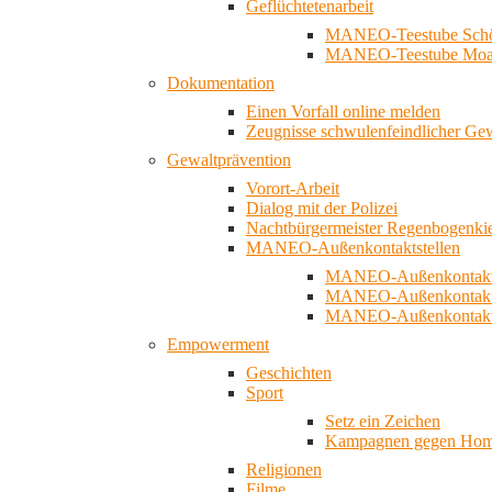
Geflüchtetenarbeit
MANEO-Teestube Schö
MANEO-Teestube Moa
Dokumentation
Einen Vorfall online melden
Zeugnisse schwulenfeindlicher Ge
Gewaltprävention
Vorort-Arbeit
Dialog mit der Polizei
Nachtbürgermeister Regenbogenki
MANEO-Außenkontaktstellen
MANEO-Außenkontakts
MANEO-Außenkontakts
MANEO-Außenkontaktst
Empowerment
Geschichten
Sport
Setz ein Zeichen
Kampagnen gegen Homo
Religionen
Filme