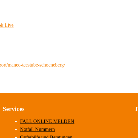
ok Live
port/maneo-teestube-schoeneberg/
Services
FALL ONLINE MELDEN
Notfall-Nummern
Opferhilfe und Beratungen