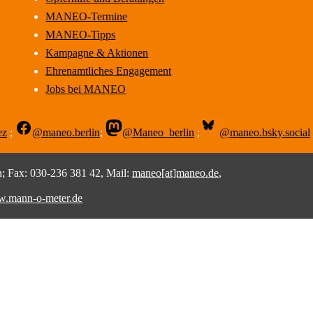
MANEO-Termine
MANEO-Tipps
Kampagne & Aktionen
Ehrenamtliches Engagement
Jobs bei MANEO
ez
;
@maneo.berlin
;
@Maneo_berlin
;
@maneo.bsky.social
 Fax: 030-236 381 42, Mail:
maneo[at]maneo.de
,
.mann-o-meter.de