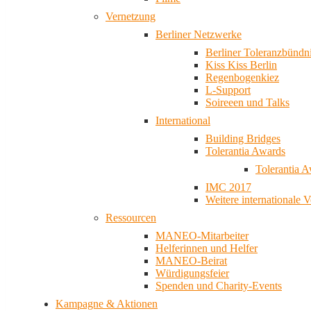
Vernetzung
Berliner Netzwerke
Berliner Toleranzbündn
Kiss Kiss Berlin
Regenbogenkiez
L-Support
Soireeen und Talks
International
Building Bridges
Tolerantia Awards
Tolerantia 
IMC 2017
Weitere internationale 
Ressourcen
MANEO-Mitarbeiter
Helferinnen und Helfer
MANEO-Beirat
Würdigungsfeier
Spenden und Charity-Events
Kampagne & Aktionen