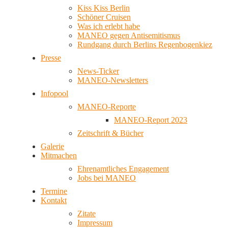
Kiss Kiss Berlin
Schöner Cruisen
Was ich erlebt habe
MANEO gegen Antisemitismus
Rundgang durch Berlins Regenbogenkiez
Presse
News-Ticker
MANEO-Newsletters
Infopool
MANEO-Reporte
MANEO-Report 2023
Zeitschrift & Bücher
Galerie
Mitmachen
Ehrenamtliches Engagement
Jobs bei MANEO
Termine
Kontakt
Zitate
Impressum