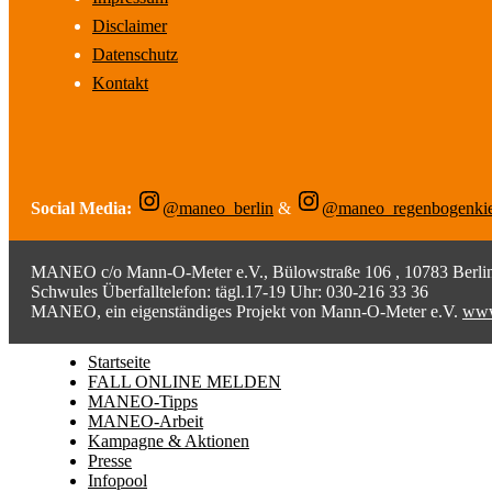
Disclaimer
Datenschutz
Kontakt
Social Media:
@maneo_berlin
&
@maneo_regenbogenki
MANEO c/o Mann-O-Meter e.V., Bülowstraße 106 , 10783 Berlin;
Schwules Überfalltelefon: tägl.17-19 Uhr: 030-216 33 36
MANEO, ein eigenständiges Projekt von Mann-O-Meter e.V.
www
Startseite
FALL ONLINE MELDEN
MANEO-Tipps
MANEO-Arbeit
Kampagne & Aktionen
Presse
Infopool