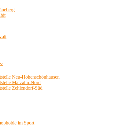
neberg
bit
walt
ez
telle Neu-Hohenschönhausen
telle Marzahn-Nord
elle Zehlendorf-Süd
phobie im Sport