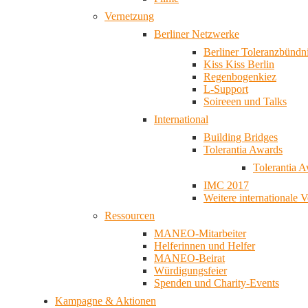
Vernetzung
Berliner Netzwerke
Berliner Toleranzbündn
Kiss Kiss Berlin
Regenbogenkiez
L-Support
Soireeen und Talks
International
Building Bridges
Tolerantia Awards
Tolerantia 
IMC 2017
Weitere internationale 
Ressourcen
MANEO-Mitarbeiter
Helferinnen und Helfer
MANEO-Beirat
Würdigungsfeier
Spenden und Charity-Events
Kampagne & Aktionen