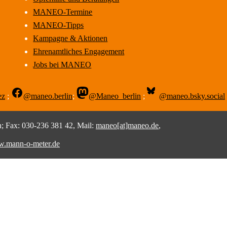
MANEO-Termine
MANEO-Tipps
Kampagne & Aktionen
Ehrenamtliches Engagement
Jobs bei MANEO
ez
;
@maneo.berlin
;
@Maneo_berlin
;
@maneo.bsky.social
 Fax: 030-236 381 42, Mail:
maneo[at]maneo.de
,
.mann-o-meter.de