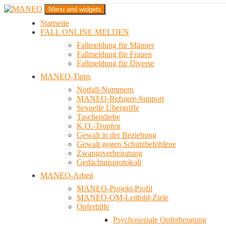
Zum
Menu and widgets
Inhalt
Startseite
springen
Das schwule Anti-Gewalt-Projekt in Berlin
FALL ONLINE MELDEN
MANEO
Fallmeldung für Männer
Fallmeldung für Frauen
Fallmeldung für Diverse
MANEO-Tipps
Notfall-Nummern
MANEO-Refugee-Support
Sexuelle Übergriffe
Taschendiebe
K.O.-Tropfen
Gewalt in der Beziehung
Gewalt gegen Schutzbefohlene
Zwangsverheiratung
Gedächtnisprotokoll
MANEO-Arbeit
MANEO-Projekt-Profil
MANEO-QM-Leitbild-Ziele
Opferhilfe
Psychosoziale Opferberatung