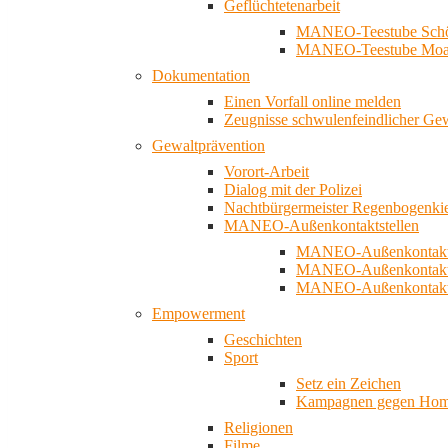
Geflüchtetenarbeit
MANEO-Teestube Schö
MANEO-Teestube Moa
Dokumentation
Einen Vorfall online melden
Zeugnisse schwulenfeindlicher Ge
Gewaltprävention
Vorort-Arbeit
Dialog mit der Polizei
Nachtbürgermeister Regenbogenki
MANEO-Außenkontaktstellen
MANEO-Außenkontakts
MANEO-Außenkontakts
MANEO-Außenkontaktst
Empowerment
Geschichten
Sport
Setz ein Zeichen
Kampagnen gegen Homo
Religionen
Filme