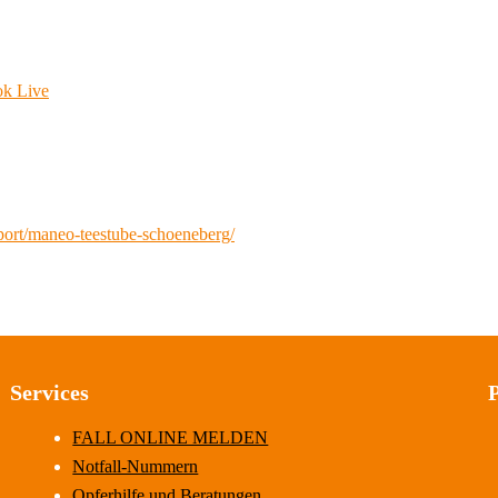
ok Live
port/maneo-teestube-schoeneberg/
Services
FALL ONLINE MELDEN
Notfall-Nummern
Opferhilfe und Beratungen