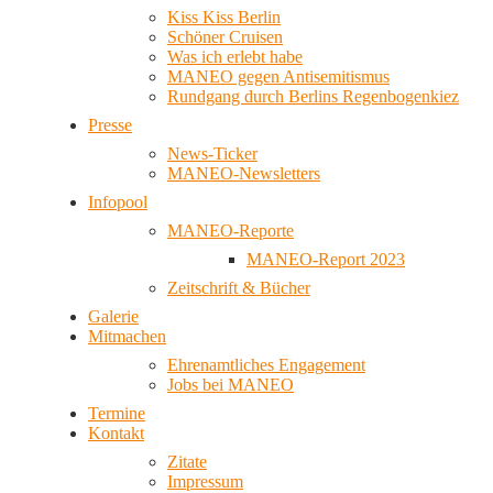
Kiss Kiss Berlin
Schöner Cruisen
Was ich erlebt habe
MANEO gegen Antisemitismus
Rundgang durch Berlins Regenbogenkiez
Presse
News-Ticker
MANEO-Newsletters
Infopool
MANEO-Reporte
MANEO-Report 2023
Zeitschrift & Bücher
Galerie
Mitmachen
Ehrenamtliches Engagement
Jobs bei MANEO
Termine
Kontakt
Zitate
Impressum