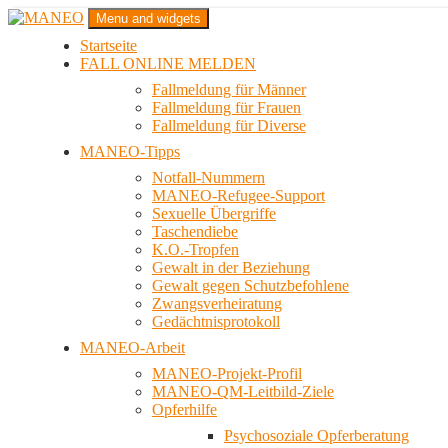
Zum
Menu and widgets
Inhalt
Startseite
springen
Das schwule Anti-Gewalt-Projekt in Berlin
FALL ONLINE MELDEN
MANEO
Fallmeldung für Männer
Fallmeldung für Frauen
Fallmeldung für Diverse
MANEO-Tipps
Notfall-Nummern
MANEO-Refugee-Support
Sexuelle Übergriffe
Taschendiebe
K.O.-Tropfen
Gewalt in der Beziehung
Gewalt gegen Schutzbefohlene
Zwangsverheiratung
Gedächtnisprotokoll
MANEO-Arbeit
MANEO-Projekt-Profil
MANEO-QM-Leitbild-Ziele
Opferhilfe
Psychosoziale Opferberatung