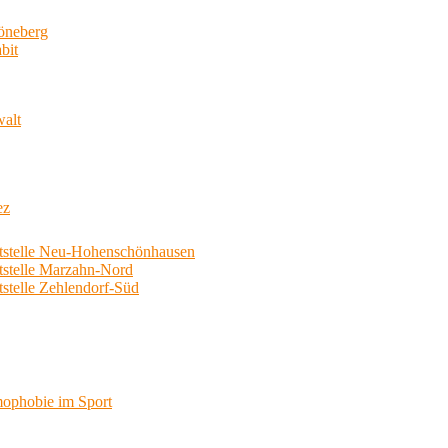
neberg
bit
walt
ez
telle Neu-Hohenschönhausen
telle Marzahn-Nord
elle Zehlendorf-Süd
phobie im Sport