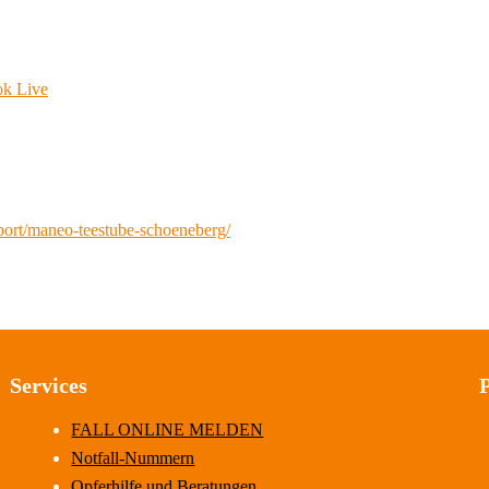
ok Live
port/maneo-teestube-schoeneberg/
Services
FALL ONLINE MELDEN
Notfall-Nummern
Opferhilfe und Beratungen