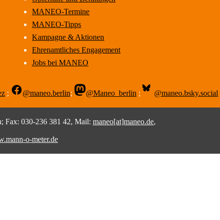
MANEO-Termine
MANEO-Tipps
Kampagne & Aktionen
Ehrenamtliches Engagement
Jobs bei MANEO
ez
;
@maneo.berlin
;
@Maneo_berlin
;
@maneo.bsky.social
 Fax: 030-236 381 42, Mail:
maneo[at]maneo.de
,
.mann-o-meter.de