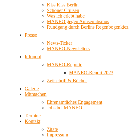
Kiss Kiss Berlin
Schöner Cruisen
Was ich erlebt habe
MANEO gegen Antisemitismus
Rundgang durch Berlins Regenbogenkiez
Presse
News-Ticker
MANEO-Newsletters
Infopool
MANEO-Reporte
MANEO-Report 2023
Zeitschrift & Bücher
Galerie
Mitmachen
Ehrenamtliches Engagement
Jobs bei MANEO
Termine
Kontakt
Zitate
Impressum