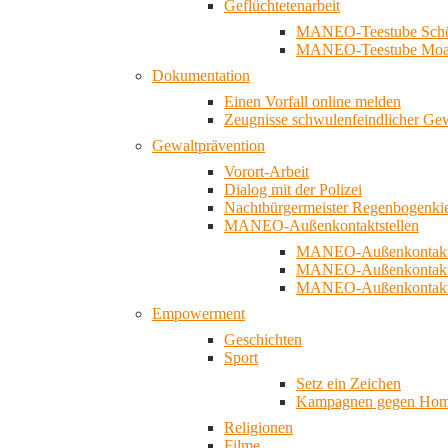
Geflüchtetenarbeit
MANEO-Teestube Schö
MANEO-Teestube Moa
Dokumentation
Einen Vorfall online melden
Zeugnisse schwulenfeindlicher Ge
Gewaltprävention
Vorort-Arbeit
Dialog mit der Polizei
Nachtbürgermeister Regenbogenki
MANEO-Außenkontaktstellen
MANEO-Außenkontakts
MANEO-Außenkontakts
MANEO-Außenkontaktst
Empowerment
Geschichten
Sport
Setz ein Zeichen
Kampagnen gegen Homo
Religionen
Filme