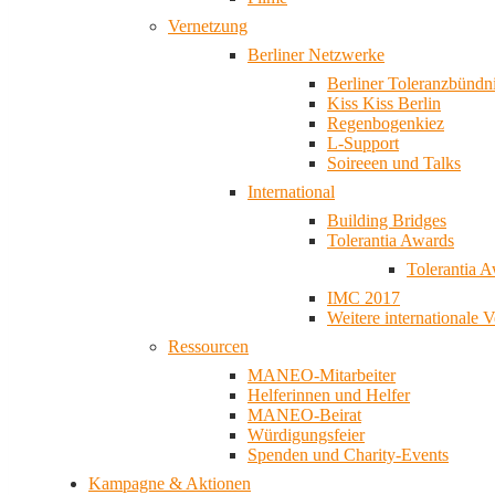
Vernetzung
Berliner Netzwerke
Berliner Toleranzbündn
Kiss Kiss Berlin
Regenbogenkiez
L-Support
Soireeen und Talks
International
Building Bridges
Tolerantia Awards
Tolerantia 
IMC 2017
Weitere internationale 
Ressourcen
MANEO-Mitarbeiter
Helferinnen und Helfer
MANEO-Beirat
Würdigungsfeier
Spenden und Charity-Events
Kampagne & Aktionen