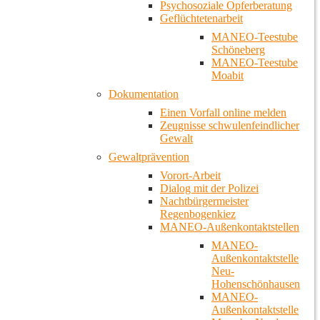
Psychosoziale Opferberatung
Geflüchtetenarbeit
MANEO-Teestube
Schöneberg
MANEO-Teestube
Moabit
Dokumentation
Einen Vorfall online melden
Zeugnisse schwulenfeindlicher
Gewalt
Gewaltprävention
Vorort-Arbeit
Dialog mit der Polizei
Nachtbürgermeister
Regenbogenkiez
MANEO-Außenkontaktstellen
MANEO-
Außenkontaktstelle
Neu-
Hohenschönhausen
MANEO-
Außenkontaktstelle