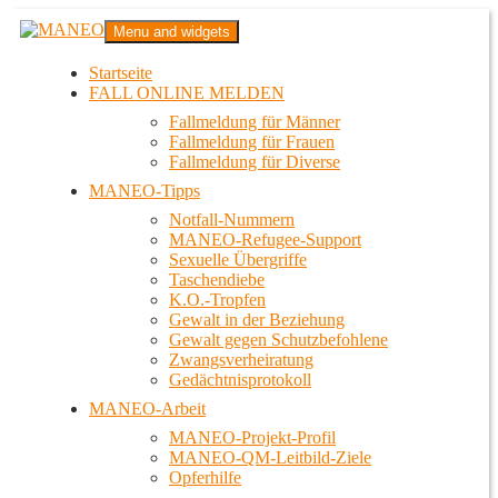
Zum
MANEO
Menu and widgets
Inhalt
Das schwule Anti-Gewalt-Projekt in Berlin
springen
Startseite
FALL ONLINE MELDEN
Fallmeldung für Männer
Fallmeldung für Frauen
Fallmeldung für Diverse
MANEO-Tipps
Notfall-Nummern
MANEO-Refugee-Support
Sexuelle Übergriffe
Taschendiebe
K.O.-Tropfen
Gewalt in der Beziehung
Gewalt gegen Schutzbefohlene
Zwangsverheiratung
Gedächtnisprotokoll
MANEO-Arbeit
MANEO-Projekt-Profil
MANEO-QM-Leitbild-Ziele
Opferhilfe