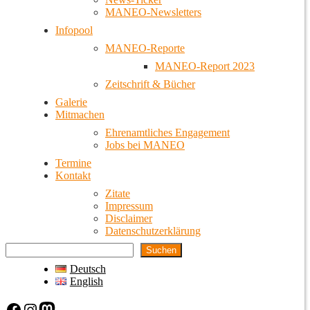
MANEO-Newsletters
Infopool
MANEO-Reporte
MANEO-Report 2023
Zeitschrift & Bücher
Galerie
Mitmachen
Ehrenamtliches Engagement
Jobs bei MANEO
Termine
Kontakt
Zitate
Impressum
Disclaimer
Datenschutzerklärung
Suchen
Deutsch
English
Facebook
Instagram
Mastodon