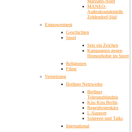
Marzahn-Nord
MANEO-
Außenkontaktstelle
Zehlendorf-Süd
Empowerment
Geschichten
Sport
Setz ein Zeichen
Kampagnen gegen
Homophobie im Sport
Religionen
Filme
Vernetzung
Berliner Netzwerke
Berliner
Toleranzbündnis
Kiss Kiss Berlin
Regenbogenkiez
L-Support
Soireeen und Talks
International