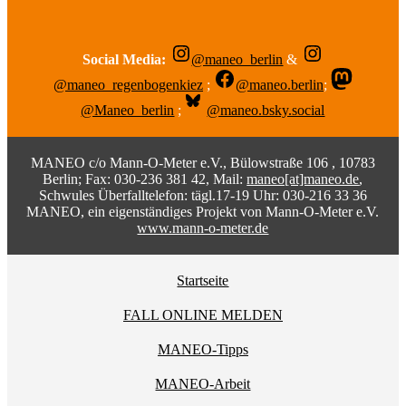
Social Media:
@maneo_berlin
&
@maneo_regenbogenkiez
;
@maneo.berlin
;
@Maneo_berlin
;
@maneo.bsky.social
MANEO c/o Mann-O-Meter e.V., Bülowstraße 106 , 10783
Berlin; Fax: 030-236 381 42, Mail:
maneo[at]maneo.de
,
Schwules Überfalltelefon: tägl.17-19 Uhr: 030-216 33 36
MANEO, ein eigenständiges Projekt von Mann-O-Meter e.V.
www.mann-o-meter.de
Startseite
FALL ONLINE MELDEN
MANEO-Tipps
MANEO-Arbeit