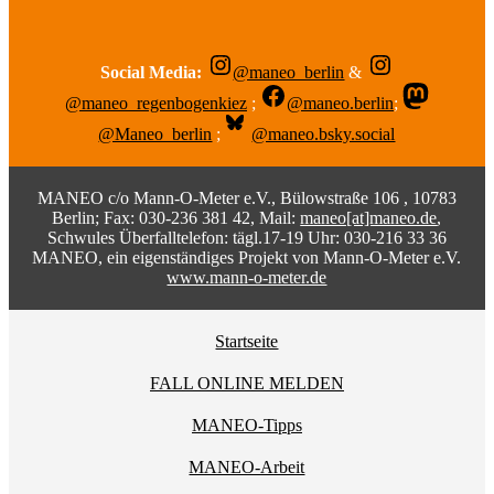
Social Media:
@maneo_berlin
&
@maneo_regenbogenkiez
;
@maneo.berlin
;
@Maneo_berlin
;
@maneo.bsky.social
MANEO c/o Mann-O-Meter e.V., Bülowstraße 106 , 10783
Berlin; Fax: 030-236 381 42, Mail:
maneo[at]maneo.de
,
Schwules Überfalltelefon: tägl.17-19 Uhr: 030-216 33 36
MANEO, ein eigenständiges Projekt von Mann-O-Meter e.V.
www.mann-o-meter.de
Startseite
FALL ONLINE MELDEN
MANEO-Tipps
MANEO-Arbeit