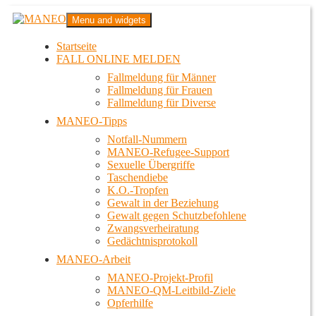
Zum
MANEO
Menu and widgets
Inhalt
Das schwule Anti-Gewalt-Projekt in Berlin
springen
Startseite
FALL ONLINE MELDEN
Fallmeldung für Männer
Fallmeldung für Frauen
Fallmeldung für Diverse
MANEO-Tipps
Notfall-Nummern
MANEO-Refugee-Support
Sexuelle Übergriffe
Taschendiebe
K.O.-Tropfen
Gewalt in der Beziehung
Gewalt gegen Schutzbefohlene
Zwangsverheiratung
Gedächtnisprotokoll
MANEO-Arbeit
MANEO-Projekt-Profil
MANEO-QM-Leitbild-Ziele
Opferhilfe