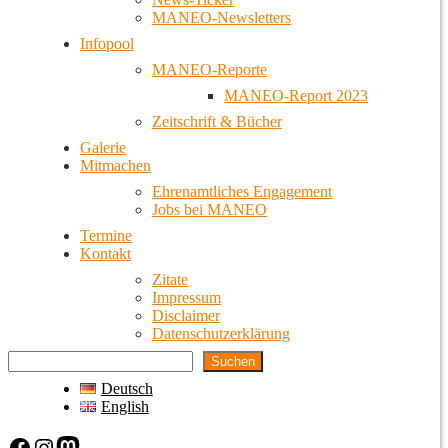
MANEO-Newsletters
Infopool
MANEO-Reporte
MANEO-Report 2023
Zeitschrift & Bücher
Galerie
Mitmachen
Ehrenamtliches Engagement
Jobs bei MANEO
Termine
Kontakt
Zitate
Impressum
Disclaimer
Datenschutzerklärung
Suchen
Deutsch
English
Facebook
Instagram
Mastodon