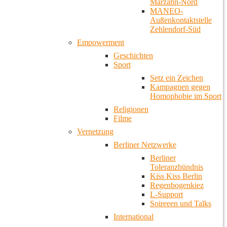
Marzahn-Nord
MANEO-
Außenkontaktstelle
Zehlendorf-Süd
Empowerment
Geschichten
Sport
Setz ein Zeichen
Kampagnen gegen
Homophobie im Sport
Religionen
Filme
Vernetzung
Berliner Netzwerke
Berliner
Toleranzbündnis
Kiss Kiss Berlin
Regenbogenkiez
L-Support
Soireeen und Talks
International