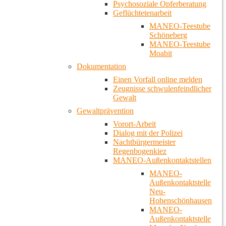
Psychosoziale Opferberatung
Geflüchtetenarbeit
MANEO-Teestube
Schöneberg
MANEO-Teestube
Moabit
Dokumentation
Einen Vorfall online melden
Zeugnisse schwulenfeindlicher
Gewalt
Gewaltprävention
Vorort-Arbeit
Dialog mit der Polizei
Nachtbürgermeister
Regenbogenkiez
MANEO-Außenkontaktstellen
MANEO-
Außenkontaktstelle
Neu-
Hohenschönhausen
MANEO-
Außenkontaktstelle