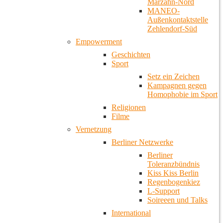
Marzahn-Nord
MANEO-
Außenkontaktstelle
Zehlendorf-Süd
Empowerment
Geschichten
Sport
Setz ein Zeichen
Kampagnen gegen
Homophobie im Sport
Religionen
Filme
Vernetzung
Berliner Netzwerke
Berliner
Toleranzbündnis
Kiss Kiss Berlin
Regenbogenkiez
L-Support
Soireeen und Talks
International