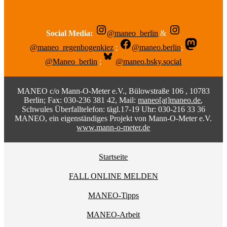
Social Media:
@maneo_berlin
&
@maneo_regenbogenkiez
;
@maneo.berlin
;
@Maneo_berlin
;
@maneo.bsky.social
MANEO c/o Mann-O-Meter e.V., Bülowstraße 106 , 10783
Berlin; Fax: 030-236 381 42, Mail:
maneo[at]maneo.de
,
Schwules Überfalltelefon: tägl.17-19 Uhr: 030-216 33 36
MANEO, ein eigenständiges Projekt von Mann-O-Meter e.V.
www.mann-o-meter.de
Startseite
FALL ONLINE MELDEN
MANEO-Tipps
MANEO-Arbeit