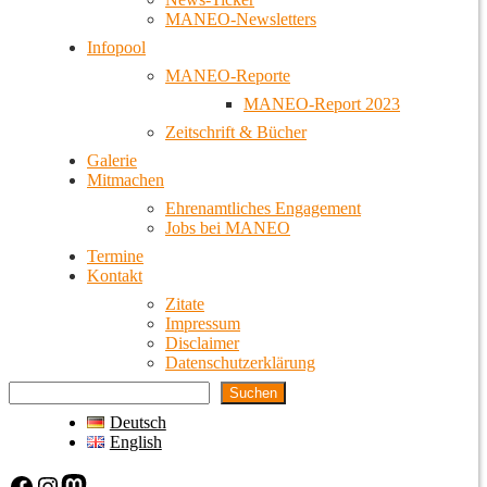
MANEO-Newsletters
Infopool
MANEO-Reporte
MANEO-Report 2023
Zeitschrift & Bücher
Galerie
Mitmachen
Ehrenamtliches Engagement
Jobs bei MANEO
Termine
Kontakt
Zitate
Impressum
Disclaimer
Datenschutzerklärung
Suchen
Deutsch
English
Facebook
Instagram
Mastodon