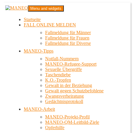
Zum
MANEO
Menu and widgets
Inhalt
Das schwule Anti-Gewalt-Projekt in Berlin
springen
Startseite
FALL ONLINE MELDEN
Fallmeldung für Männer
Fallmeldung für Frauen
Fallmeldung für Diverse
MANEO-Tipps
Notfall-Nummern
MANEO-Refugee-Support
Sexuelle Übergriffe
Taschendiebe
K.O.-Tropfen
Gewalt in der Beziehung
Gewalt gegen Schutzbefohlene
Zwangsverheiratung
Gedächtnisprotokoll
MANEO-Arbeit
MANEO-Projekt-Profil
MANEO-QM-Leitbild-Ziele
Opferhilfe