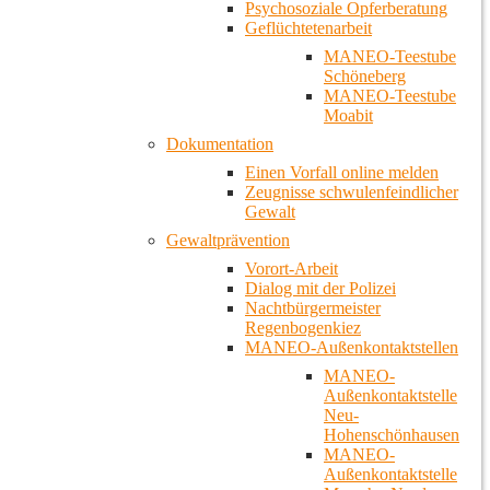
Psychosoziale Opferberatung
Geflüchtetenarbeit
MANEO-Teestube
Schöneberg
MANEO-Teestube
Moabit
Dokumentation
Einen Vorfall online melden
Zeugnisse schwulenfeindlicher
Gewalt
Gewaltprävention
Vorort-Arbeit
Dialog mit der Polizei
Nachtbürgermeister
Regenbogenkiez
MANEO-Außenkontaktstellen
MANEO-
Außenkontaktstelle
Neu-
Hohenschönhausen
MANEO-
Außenkontaktstelle