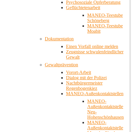
Psychosoziale Opferberatung
Geflüchtetenarbeit
MANEO-Teestube
Schöneberg
MANEO-Teestube
Moabit
Dokumentation
Einen Vorfall online melden
Zeugnisse schwulenfeindlicher
Gewalt
Gewaltprävention
Vorort-Arbeit
Dialog mit der Polizei
Nachtbürgermeister
Regenbogenkiez
MANEO-Außenkontaktstellen
MANEO-
Außenkontaktstelle
Neu-
Hohenschönhausen
MANEO-
Außenkontaktstelle