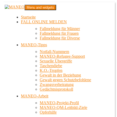
Zum
MANEO
Menu and widgets
Inhalt
Das schwule Anti-Gewalt-Projekt in Berlin
springen
Startseite
FALL ONLINE MELDEN
Fallmeldung für Männer
Fallmeldung für Frauen
Fallmeldung für Diverse
MANEO-Tipps
Notfall-Nummern
MANEO-Refugee-Support
Sexuelle Übergriffe
Taschendiebe
K.O.-Tropfen
Gewalt in der Beziehung
Gewalt gegen Schutzbefohlene
Zwangsverheiratung
Gedächtnisprotokoll
MANEO-Arbeit
MANEO-Projekt-Profil
MANEO-QM-Leitbild-Ziele
Opferhilfe