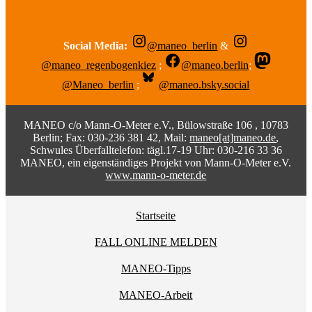
Social Media:
@maneo_berlin
&
@maneo_regenbogenkiez
;
@maneo.berlin
;
@Maneo_berlin
;
@maneo.bsky.social
MANEO c/o Mann-O-Meter e.V., Bülowstraße 106 , 10783
Berlin; Fax: 030-236 381 42, Mail:
maneo[at]maneo.de
,
Schwules Überfalltelefon: tägl.17-19 Uhr: 030-216 33 36
MANEO, ein eigenständiges Projekt von Mann-O-Meter e.V.
www.mann-o-meter.de
Startseite
FALL ONLINE MELDEN
MANEO-Tipps
MANEO-Arbeit