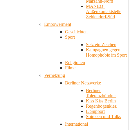
Marzahn-Nord
MANEO-
Außenkontaktstelle
Zehlendorf-Süd
Empowerment
Geschichten
Sport
Setz ein Zeichen
Kampagnen gegen
Homophobie im Sport
Religionen
Filme
Vernetzung
Berliner Netzwerke
Berliner
Toleranzbündnis
Kiss Kiss Berlin
Regenbogenkiez
L-Support
Soireeen und Talks
International