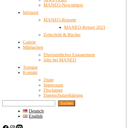
MANEO-Newsletters
Infopool
MANEO-Reporte
MANEO-Report 2023
Zeitschrift & Bücher
Galerie
Mitmachen
Ehrenamtliches Engagement
Jobs bei MANEO
Termine
Kontakt
Zitate
Impressum
Disclaimer
Datenschutzerklärung
Suchen
Deutsch
English
Facebook
Instagram
Mastodon