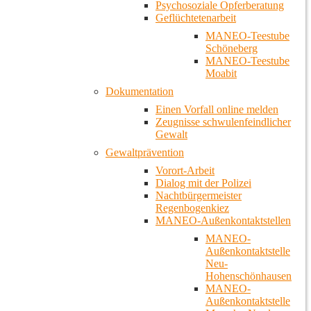
Psychosoziale Opferberatung
Geflüchtetenarbeit
MANEO-Teestube
Schöneberg
MANEO-Teestube
Moabit
Dokumentation
Einen Vorfall online melden
Zeugnisse schwulenfeindlicher
Gewalt
Gewaltprävention
Vorort-Arbeit
Dialog mit der Polizei
Nachtbürgermeister
Regenbogenkiez
MANEO-Außenkontaktstellen
MANEO-
Außenkontaktstelle
Neu-
Hohenschönhausen
MANEO-
Außenkontaktstelle