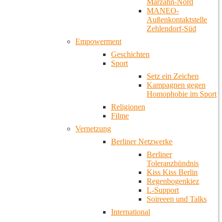
Marzahn-Nord
MANEO-
Außenkontaktstelle
Zehlendorf-Süd
Empowerment
Geschichten
Sport
Setz ein Zeichen
Kampagnen gegen
Homophobie im Sport
Religionen
Filme
Vernetzung
Berliner Netzwerke
Berliner
Toleranzbündnis
Kiss Kiss Berlin
Regenbogenkiez
L-Support
Soireeen und Talks
International