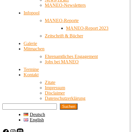
MANEO-Newsletters
Infopool
MANEO-Reporte
MANEO-Report 2023
Zeitschrift & Bücher
Galerie
Mitmachen
Ehrenamtliches Engagement
Jobs bei MANEO
Termine
Kontakt
Zitate
Impressum
Disclaimer
Datenschutzerklärung
Suchen
Deutsch
English
Facebook
Instagram
Mastodon