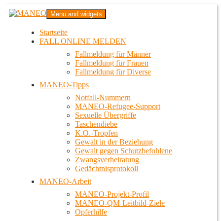
Zum
MANEO
Menu and widgets
Inhalt
Das schwule Anti-Gewalt-Projekt in Berlin
springen
Startseite
FALL ONLINE MELDEN
Fallmeldung für Männer
Fallmeldung für Frauen
Fallmeldung für Diverse
MANEO-Tipps
Notfall-Nummern
MANEO-Refugee-Support
Sexuelle Übergriffe
Taschendiebe
K.O.-Tropfen
Gewalt in der Beziehung
Gewalt gegen Schutzbefohlene
Zwangsverheiratung
Gedächtnisprotokoll
MANEO-Arbeit
MANEO-Projekt-Profil
MANEO-QM-Leitbild-Ziele
Opferhilfe