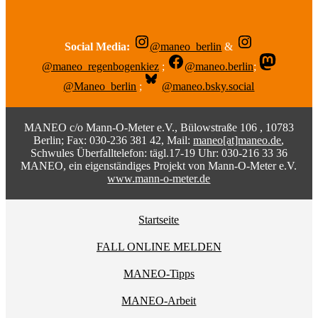
Social Media:
@maneo_berlin
&
@maneo_regenbogenkiez
;
@maneo.berlin
;
@Maneo_berlin
;
@maneo.bsky.social
MANEO c/o Mann-O-Meter e.V., Bülowstraße 106 , 10783
Berlin; Fax: 030-236 381 42, Mail:
maneo[at]maneo.de
,
Schwules Überfalltelefon: tägl.17-19 Uhr: 030-216 33 36
MANEO, ein eigenständiges Projekt von Mann-O-Meter e.V.
www.mann-o-meter.de
Startseite
FALL ONLINE MELDEN
MANEO-Tipps
MANEO-Arbeit