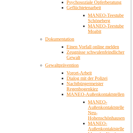
Psychosoziale Opferberatung
Geflüchtetenarbeit
MANEO-Teestube
Schöneberg
MANEO-Teestube
Moabit
Dokumentation
Einen Vorfall online melden
Zeugnisse schwulenfeindlicher
Gewalt
Gewaltprävention
Vorort-Arbeit
Dialog mit der Polizei
Nachtbürgermeister
Regenbogenkiez
MANEO-Außenkontaktstellen
MANEO-
Außenkontaktstelle
Neu-
Hohenschönhausen
MANEO-
Außenkontaktstelle