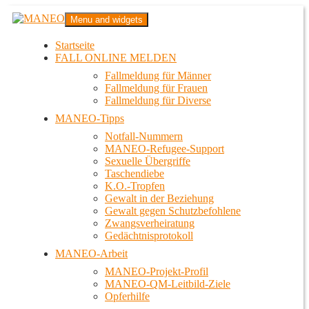
Zum
MANEO
Menu and widgets
Inhalt
Das schwule Anti-Gewalt-Projekt in Berlin
springen
Startseite
FALL ONLINE MELDEN
Fallmeldung für Männer
Fallmeldung für Frauen
Fallmeldung für Diverse
MANEO-Tipps
Notfall-Nummern
MANEO-Refugee-Support
Sexuelle Übergriffe
Taschendiebe
K.O.-Tropfen
Gewalt in der Beziehung
Gewalt gegen Schutzbefohlene
Zwangsverheiratung
Gedächtnisprotokoll
MANEO-Arbeit
MANEO-Projekt-Profil
MANEO-QM-Leitbild-Ziele
Opferhilfe