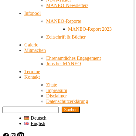
MANEO-Newsletters
Infopool
MANEO-Reporte
MANEO-Report 2023
Zeitschrift & Bücher
Galerie
Mitmachen
Ehrenamtliches Engagement
Jobs bei MANEO
Termine
Kontakt
Zitate
Impressum
Disclaimer
Datenschutzerklärung
Suchen
Deutsch
English
Facebook
Instagram
Mastodon