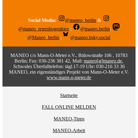
Social Media:
@maneo_berlin
&
@maneo_regenbogenkiez
;
@maneo.berlin
;
@Maneo_berlin
;
@maneo.bsky.social
MANEO c/o Mann-O-Meter e.V., Bülowstraße 106 , 10783
Berlin; Fax: 030-236 381 42, Mail:
maneo[at]maneo.de
,
Schwules Überfalltelefon: tägl.17-19 Uhr: 030-216 33 36
MANEO, ein eigenständiges Projekt von Mann-O-Meter e.V.
www.mann-o-meter.de
Startseite
FALL ONLINE MELDEN
MANEO-Tipps
MANEO-Arbeit