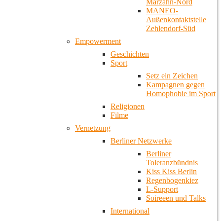
Marzahn-Nord
MANEO-
Außenkontaktstelle
Zehlendorf-Süd
Empowerment
Geschichten
Sport
Setz ein Zeichen
Kampagnen gegen
Homophobie im Sport
Religionen
Filme
Vernetzung
Berliner Netzwerke
Berliner
Toleranzbündnis
Kiss Kiss Berlin
Regenbogenkiez
L-Support
Soireeen und Talks
International