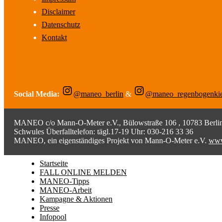
Disclaimer
Datenschutz
Kontakt
Social Media:
@maneo_berlin
&
@maneo_regenbogenki
MANEO c/o Mann-O-Meter e.V., Bülowstraße 106 , 10783 Berlin;
Schwules Überfalltelefon: tägl.17-19 Uhr: 030-216 33 36
MANEO, ein eigenständiges Projekt von Mann-O-Meter e.V.
www
Startseite
FALL ONLINE MELDEN
MANEO-Tipps
MANEO-Arbeit
Kampagne & Aktionen
Presse
Infopool