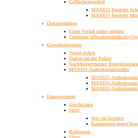
Geflüchtetenarbeit
MANEO-Teestube Schö
MANEO-Teestube Moa
Dokumentation
Einen Vorfall online melden
Zeugnisse schwulenfeindlicher Ge
Gewaltprävention
Vorort-Arbeit
Dialog mit der Polizei
Nachtbürgermeister Regenbogenki
MANEO-Außenkontaktstellen
MANEO-Außenkontakts
MANEO-Außenkontakts
MANEO-Außenkontaktst
Empowerment
Geschichten
Sport
Setz ein Zeichen
Kampagnen gegen Homo
Religionen
Filme