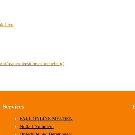
ok Live
port/maneo-teestube-schoeneberg/
Services
FALL ONLINE MELDEN
Notfall-Nummern
Opferhilfe und Beratungen