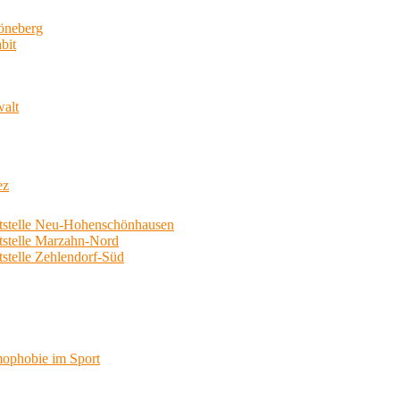
neberg
bit
walt
ez
telle Neu-Hohenschönhausen
telle Marzahn-Nord
elle Zehlendorf-Süd
phobie im Sport