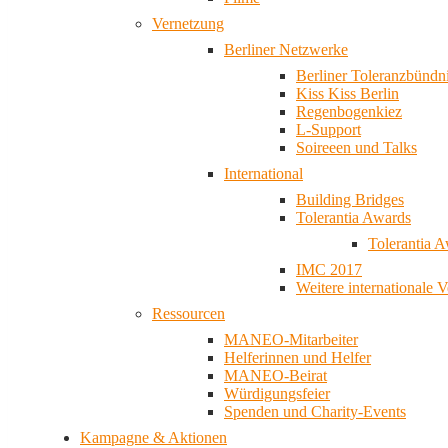
Vernetzung
Berliner Netzwerke
Berliner Toleranzbündn
Kiss Kiss Berlin
Regenbogenkiez
L-Support
Soireeen und Talks
International
Building Bridges
Tolerantia Awards
Tolerantia 
IMC 2017
Weitere internationale 
Ressourcen
MANEO-Mitarbeiter
Helferinnen und Helfer
MANEO-Beirat
Würdigungsfeier
Spenden und Charity-Events
Kampagne & Aktionen