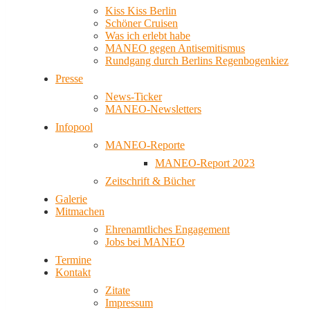
Kiss Kiss Berlin
Schöner Cruisen
Was ich erlebt habe
MANEO gegen Antisemitismus
Rundgang durch Berlins Regenbogenkiez
Presse
News-Ticker
MANEO-Newsletters
Infopool
MANEO-Reporte
MANEO-Report 2023
Zeitschrift & Bücher
Galerie
Mitmachen
Ehrenamtliches Engagement
Jobs bei MANEO
Termine
Kontakt
Zitate
Impressum