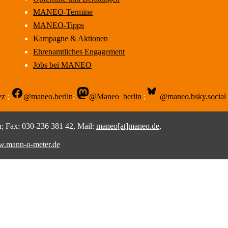
MANEO-Termine
MANEO-Tipps
Kampagne & Aktionen
Ehrenamtliches Engagement
Jobs bei MANEO
ez
;
@maneo.berlin
;
@Maneo_berlin
;
@maneo.bsky.social
 Fax: 030-236 381 42, Mail:
maneo[at]maneo.de
,
.mann-o-meter.de