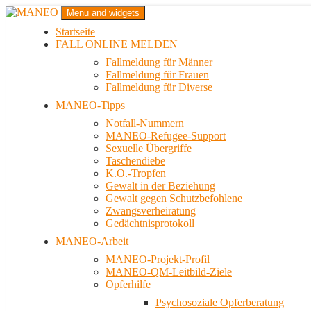
Zum
Menu and widgets
Inhalt
Startseite
springen
Das schwule Anti-Gewalt-Projekt in Berlin
FALL ONLINE MELDEN
MANEO
Fallmeldung für Männer
Fallmeldung für Frauen
Fallmeldung für Diverse
MANEO-Tipps
Notfall-Nummern
MANEO-Refugee-Support
Sexuelle Übergriffe
Taschendiebe
K.O.-Tropfen
Gewalt in der Beziehung
Gewalt gegen Schutzbefohlene
Zwangsverheiratung
Gedächtnisprotokoll
MANEO-Arbeit
MANEO-Projekt-Profil
MANEO-QM-Leitbild-Ziele
Opferhilfe
Psychosoziale Opferberatung