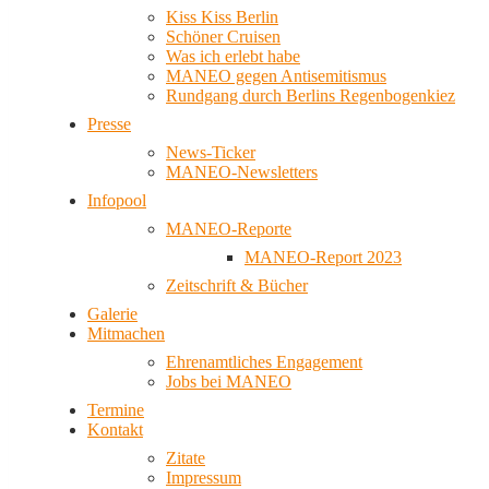
Kiss Kiss Berlin
Schöner Cruisen
Was ich erlebt habe
MANEO gegen Antisemitismus
Rundgang durch Berlins Regenbogenkiez
Presse
News-Ticker
MANEO-Newsletters
Infopool
MANEO-Reporte
MANEO-Report 2023
Zeitschrift & Bücher
Galerie
Mitmachen
Ehrenamtliches Engagement
Jobs bei MANEO
Termine
Kontakt
Zitate
Impressum