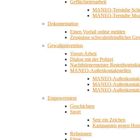
Geflüchtetenarbeit
MANEO-Teestube Schö
MANEO-Teestube Moa
Dokumentation
Einen Vorfall online melden
Zeugnisse schwulenfeindlicher Ge
Gewaltprävention
Vorort-Arbeit
Dialog mit der Polizei
Nachtbürgermeister Regenbogenki
MANEO-Außenkontaktstellen
MANEO-Außenkontakts
MANEO-Außenkontakts
MANEO-Außenkontaktst
Empowerment
Geschichten
Sport
Setz ein Zeichen
Kampagnen gegen Homo
Religionen
Filme