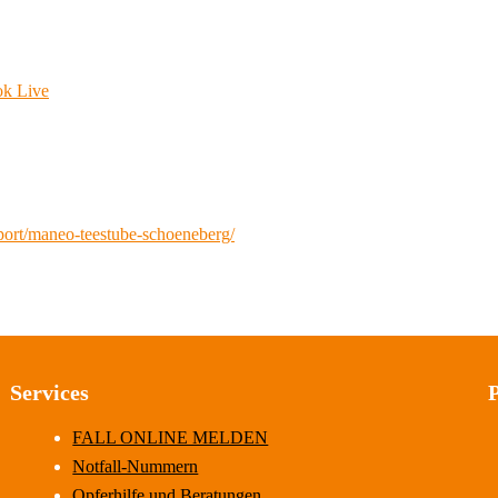
ok Live
port/maneo-teestube-schoeneberg/
Services
FALL ONLINE MELDEN
Notfall-Nummern
Opferhilfe und Beratungen