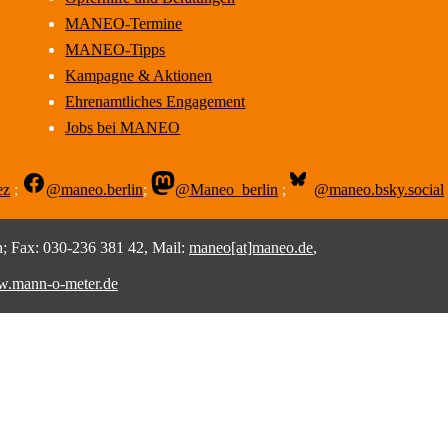
MANEO-Termine
MANEO-Tipps
Kampagne & Aktionen
Ehrenamtliches Engagement
Jobs bei MANEO
ez
;
@maneo.berlin
;
@Maneo_berlin
;
@maneo.bsky.social
 Fax: 030-236 381 42, Mail:
maneo[at]maneo.de
,
.mann-o-meter.de