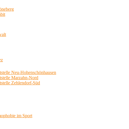
neberg
bit
walt
ez
telle Neu-Hohenschönhausen
telle Marzahn-Nord
elle Zehlendorf-Süd
phobie im Sport