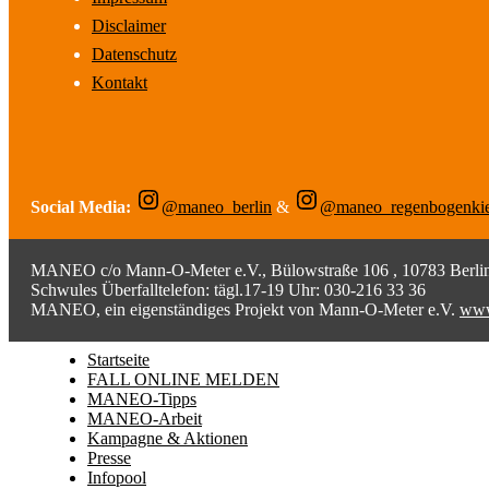
Disclaimer
Datenschutz
Kontakt
Social Media:
@maneo_berlin
&
@maneo_regenbogenki
MANEO c/o Mann-O-Meter e.V., Bülowstraße 106 , 10783 Berlin;
Schwules Überfalltelefon: tägl.17-19 Uhr: 030-216 33 36
MANEO, ein eigenständiges Projekt von Mann-O-Meter e.V.
www
Startseite
FALL ONLINE MELDEN
MANEO-Tipps
MANEO-Arbeit
Kampagne & Aktionen
Presse
Infopool