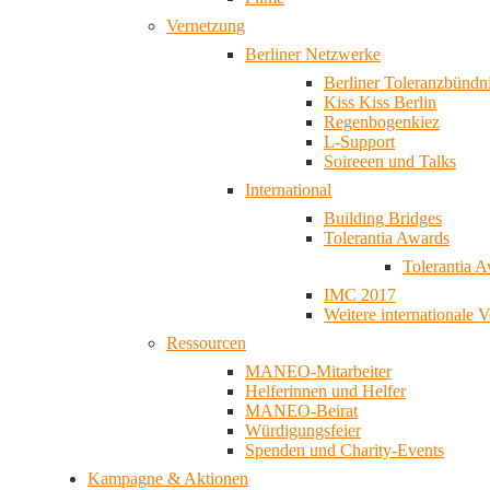
Vernetzung
Berliner Netzwerke
Berliner Toleranzbündn
Kiss Kiss Berlin
Regenbogenkiez
L-Support
Soireeen und Talks
International
Building Bridges
Tolerantia Awards
Tolerantia 
IMC 2017
Weitere internationale 
Ressourcen
MANEO-Mitarbeiter
Helferinnen und Helfer
MANEO-Beirat
Würdigungsfeier
Spenden und Charity-Events
Kampagne & Aktionen