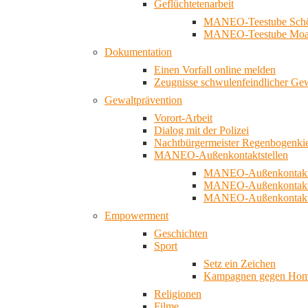
Geflüchtetenarbeit
MANEO-Teestube Schö
MANEO-Teestube Moa
Dokumentation
Einen Vorfall online melden
Zeugnisse schwulenfeindlicher Ge
Gewaltprävention
Vorort-Arbeit
Dialog mit der Polizei
Nachtbürgermeister Regenbogenki
MANEO-Außenkontaktstellen
MANEO-Außenkontakts
MANEO-Außenkontakts
MANEO-Außenkontaktst
Empowerment
Geschichten
Sport
Setz ein Zeichen
Kampagnen gegen Homo
Religionen
Filme