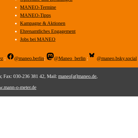
MANEO-Termine
MANEO-Tipps
Kampagne & Aktionen
Ehrenamtliches Engagement
Jobs bei MANEO
ez
;
@maneo.berlin
;
@Maneo_berlin
;
@maneo.bsky.social
 Fax: 030-236 381 42, Mail:
maneo[at]maneo.de
,
.mann-o-meter.de