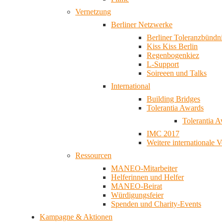
Vernetzung
Berliner Netzwerke
Berliner Toleranzbündn
Kiss Kiss Berlin
Regenbogenkiez
L-Support
Soireeen und Talks
International
Building Bridges
Tolerantia Awards
Tolerantia 
IMC 2017
Weitere internationale 
Ressourcen
MANEO-Mitarbeiter
Helferinnen und Helfer
MANEO-Beirat
Würdigungsfeier
Spenden und Charity-Events
Kampagne & Aktionen