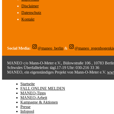
Disclaimer
Datenschutz
Kontakt
Social Media:
@maneo_berlin
&
@maneo_regenbogenki
MANEO c/o Mann-O-Meter e.V., Bülowstraße 106 , 10783 Berlin;
Schwules Überfalltelefon: tägl.17-19 Uhr: 030-216 33 36
MANEO, ein eigenständiges Projekt von Mann-O-Meter e.V.
www
Startseite
FALL ONLINE MELDEN
MANEO-Tipps
MANEO-Arbeit
Kampagne & Aktionen
Presse
Infopool