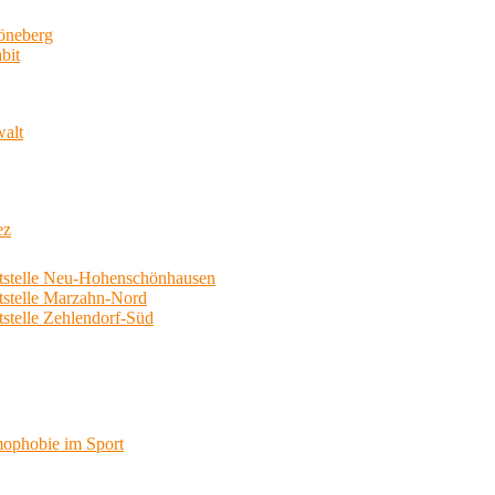
neberg
bit
walt
ez
telle Neu-Hohenschönhausen
telle Marzahn-Nord
elle Zehlendorf-Süd
phobie im Sport