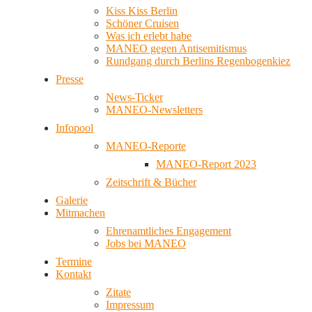
Kiss Kiss Berlin
Schöner Cruisen
Was ich erlebt habe
MANEO gegen Antisemitismus
Rundgang durch Berlins Regenbogenkiez
Presse
News-Ticker
MANEO-Newsletters
Infopool
MANEO-Reporte
MANEO-Report 2023
Zeitschrift & Bücher
Galerie
Mitmachen
Ehrenamtliches Engagement
Jobs bei MANEO
Termine
Kontakt
Zitate
Impressum