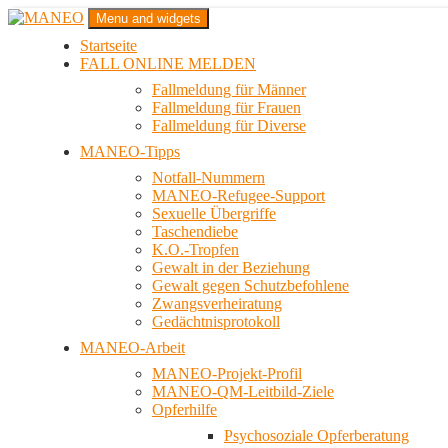
Zum
Menu and widgets
Inhalt
Startseite
springen
Das schwule Anti-Gewalt-Projekt in Berlin
FALL ONLINE MELDEN
MANEO
Fallmeldung für Männer
Fallmeldung für Frauen
Fallmeldung für Diverse
MANEO-Tipps
Notfall-Nummern
MANEO-Refugee-Support
Sexuelle Übergriffe
Taschendiebe
K.O.-Tropfen
Gewalt in der Beziehung
Gewalt gegen Schutzbefohlene
Zwangsverheiratung
Gedächtnisprotokoll
MANEO-Arbeit
MANEO-Projekt-Profil
MANEO-QM-Leitbild-Ziele
Opferhilfe
Psychosoziale Opferberatung