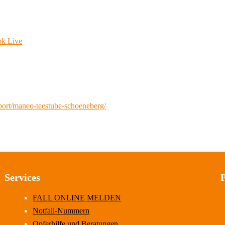
ok Live
port/maneo-teestube-schoeneberg/
Services
FALL ONLINE MELDEN
Notfall-Nummern
Opferhilfe und Beratungen