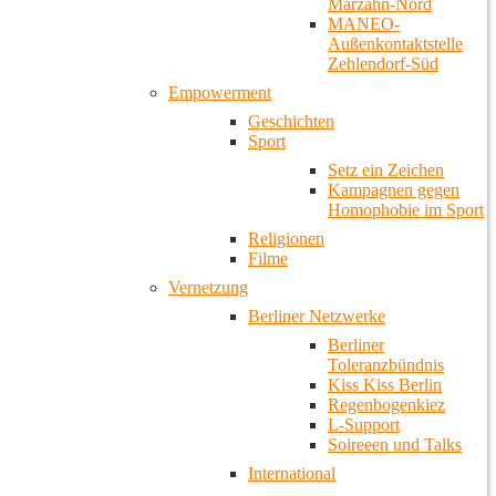
Marzahn-Nord
MANEO-
Außenkontaktstelle
Zehlendorf-Süd
Empowerment
Geschichten
Sport
Setz ein Zeichen
Kampagnen gegen
Homophobie im Sport
Religionen
Filme
Vernetzung
Berliner Netzwerke
Berliner
Toleranzbündnis
Kiss Kiss Berlin
Regenbogenkiez
L-Support
Soireeen und Talks
International