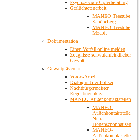
Psychosoziale Opferberatung
Geflüchtetenarbeit
MANEO-Teestube
Schöneberg
MANEO-Teestube
Moabit
Dokumentation
Einen Vorfall online melden
Zeugnisse schwulenfeindlicher
Gewalt
Gewaltprävention
Vorort-Arbeit
Dialog mit der Polizei
Nachtbürgermeister
Regenbogenkiez
MANEO-Außenkontaktstellen
MANEO-
Außenkontaktstelle
Neu-
Hohenschönhausen
MANEO-
Außenkontaktstelle