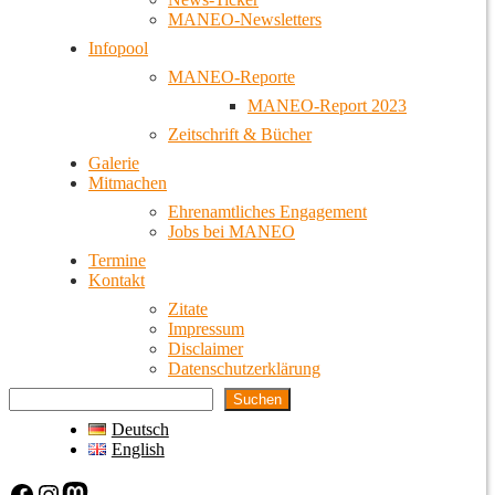
MANEO-Newsletters
Infopool
MANEO-Reporte
MANEO-Report 2023
Zeitschrift & Bücher
Galerie
Mitmachen
Ehrenamtliches Engagement
Jobs bei MANEO
Termine
Kontakt
Zitate
Impressum
Disclaimer
Datenschutzerklärung
Suchen
Deutsch
English
Facebook
Instagram
Mastodon