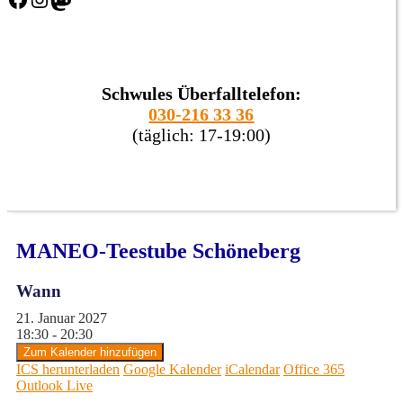
Schwules Überfalltelefon:
030-216 33 36
(täglich: 17-19:00)
MANEO-Teestube Schöneberg
Wann
21. Januar 2027
18:30 - 20:30
Zum Kalender hinzufügen
ICS herunterladen
Google Kalender
iCalendar
Office 365
Outlook Live