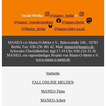
Social Media:
@maneo_berlin
&
@maneo_regenbogenkiez
;
@maneo.berlin
;
@Maneo_berlin
;
@maneo.bsky.social
MANEO c/o Mann-O-Meter e.V., Bülowstraße 106 , 10783
Berlin; Fax: 030-236 381 42, Mail:
maneo[at]maneo.de
,
Schwules Überfalltelefon: tägl.17-19 Uhr: 030-216 33 36
MANEO, ein eigenständiges Projekt von Mann-O-Meter e.V.
www.mann-o-meter.de
Startseite
FALL ONLINE MELDEN
MANEO-Tipps
MANEO-Arbeit