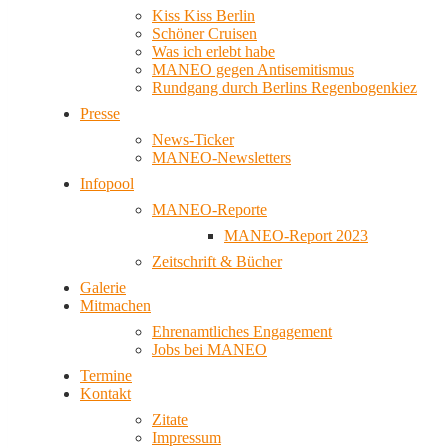
Kiss Kiss Berlin
Schöner Cruisen
Was ich erlebt habe
MANEO gegen Antisemitismus
Rundgang durch Berlins Regenbogenkiez
Presse
News-Ticker
MANEO-Newsletters
Infopool
MANEO-Reporte
MANEO-Report 2023
Zeitschrift & Bücher
Galerie
Mitmachen
Ehrenamtliches Engagement
Jobs bei MANEO
Termine
Kontakt
Zitate
Impressum