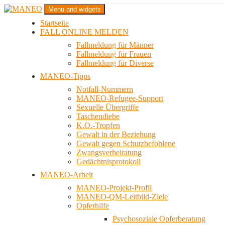
Zum
Menu and widgets
Inhalt
Startseite
springen
Das schwule Anti-Gewalt-Projekt in Berlin
FALL ONLINE MELDEN
MANEO
Fallmeldung für Männer
Fallmeldung für Frauen
Fallmeldung für Diverse
MANEO-Tipps
Notfall-Nummern
MANEO-Refugee-Support
Sexuelle Übergriffe
Taschendiebe
K.O.-Tropfen
Gewalt in der Beziehung
Gewalt gegen Schutzbefohlene
Zwangsverheiratung
Gedächtnisprotokoll
MANEO-Arbeit
MANEO-Projekt-Profil
MANEO-QM-Leitbild-Ziele
Opferhilfe
Psychosoziale Opferberatung