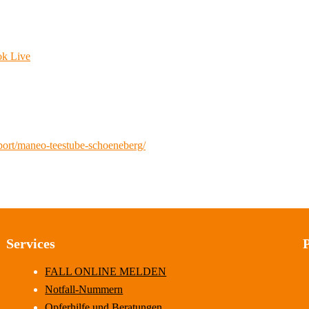
ok Live
port/maneo-teestube-schoeneberg/
Services
FALL ONLINE MELDEN
Notfall-Nummern
Opferhilfe und Beratungen