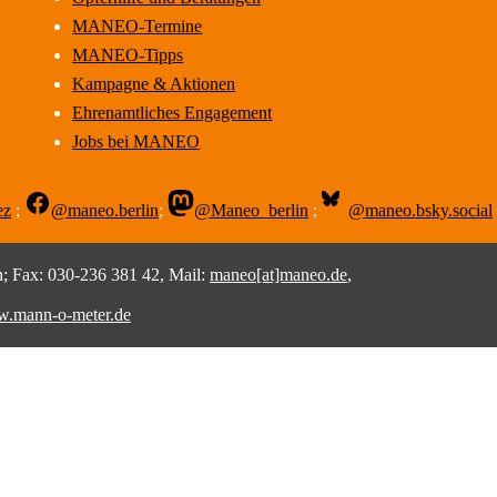
MANEO-Termine
MANEO-Tipps
Kampagne & Aktionen
Ehrenamtliches Engagement
Jobs bei MANEO
ez
;
@maneo.berlin
;
@Maneo_berlin
;
@maneo.bsky.social
 Fax: 030-236 381 42, Mail:
maneo[at]maneo.de
,
.mann-o-meter.de