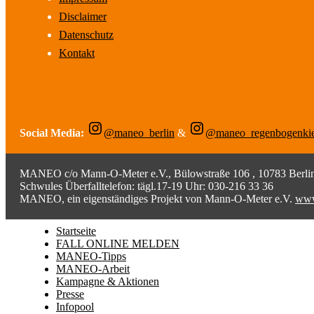
Disclaimer
Datenschutz
Kontakt
Social Media:
@maneo_berlin
&
@maneo_regenbogenki
MANEO c/o Mann-O-Meter e.V., Bülowstraße 106 , 10783 Berlin;
Schwules Überfalltelefon: tägl.17-19 Uhr: 030-216 33 36
MANEO, ein eigenständiges Projekt von Mann-O-Meter e.V.
www
Startseite
FALL ONLINE MELDEN
MANEO-Tipps
MANEO-Arbeit
Kampagne & Aktionen
Presse
Infopool