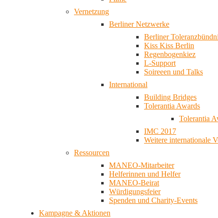
Vernetzung
Berliner Netzwerke
Berliner Toleranzbündn
Kiss Kiss Berlin
Regenbogenkiez
L-Support
Soireeen und Talks
International
Building Bridges
Tolerantia Awards
Tolerantia 
IMC 2017
Weitere internationale 
Ressourcen
MANEO-Mitarbeiter
Helferinnen und Helfer
MANEO-Beirat
Würdigungsfeier
Spenden und Charity-Events
Kampagne & Aktionen