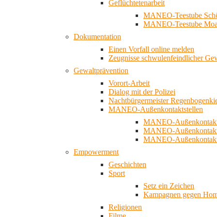
Geflüchtetenarbeit
MANEO-Teestube Schö
MANEO-Teestube Moa
Dokumentation
Einen Vorfall online melden
Zeugnisse schwulenfeindlicher Ge
Gewaltprävention
Vorort-Arbeit
Dialog mit der Polizei
Nachtbürgermeister Regenbogenki
MANEO-Außenkontaktstellen
MANEO-Außenkontakts
MANEO-Außenkontakts
MANEO-Außenkontaktst
Empowerment
Geschichten
Sport
Setz ein Zeichen
Kampagnen gegen Homo
Religionen
Filme