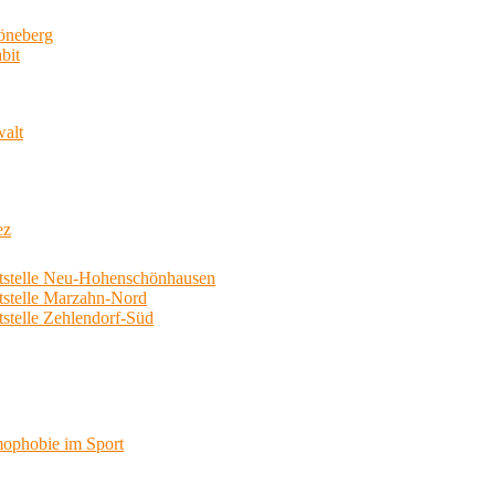
neberg
bit
walt
ez
telle Neu-Hohenschönhausen
telle Marzahn-Nord
elle Zehlendorf-Süd
phobie im Sport