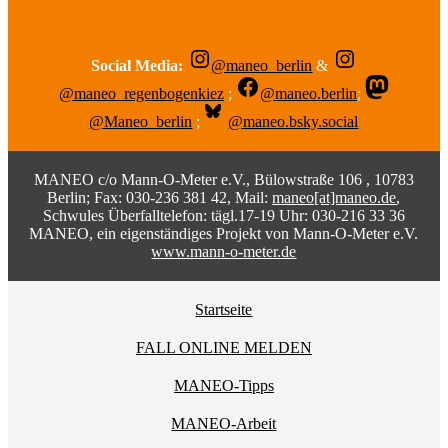
Social Media:
@maneo_berlin
&
@maneo_regenbogenkiez
;
@maneo.berlin
;
@Maneo_berlin
;
@maneo.bsky.social
MANEO c/o Mann-O-Meter e.V., Bülowstraße 106 , 10783
Berlin; Fax: 030-236 381 42, Mail:
maneo[at]maneo.de
,
Schwules Überfalltelefon: tägl.17-19 Uhr: 030-216 33 36
MANEO, ein eigenständiges Projekt von Mann-O-Meter e.V.
www.mann-o-meter.de
Startseite
FALL ONLINE MELDEN
MANEO-Tipps
MANEO-Arbeit