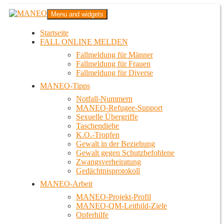
Zum
MANEO
Menu and widgets
Inhalt
Das schwule Anti-Gewalt-Projekt in Berlin
springen
Startseite
FALL ONLINE MELDEN
Fallmeldung für Männer
Fallmeldung für Frauen
Fallmeldung für Diverse
MANEO-Tipps
Notfall-Nummern
MANEO-Refugee-Support
Sexuelle Übergriffe
Taschendiebe
K.O.-Tropfen
Gewalt in der Beziehung
Gewalt gegen Schutzbefohlene
Zwangsverheiratung
Gedächtnisprotokoll
MANEO-Arbeit
MANEO-Projekt-Profil
MANEO-QM-Leitbild-Ziele
Opferhilfe