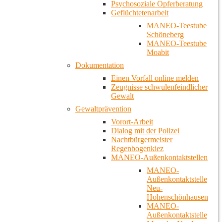
Psychosoziale Opferberatung
Geflüchtetenarbeit
MANEO-Teestube
Schöneberg
MANEO-Teestube
Moabit
Dokumentation
Einen Vorfall online melden
Zeugnisse schwulenfeindlicher
Gewalt
Gewaltprävention
Vorort-Arbeit
Dialog mit der Polizei
Nachtbürgermeister
Regenbogenkiez
MANEO-Außenkontaktstellen
MANEO-
Außenkontaktstelle
Neu-
Hohenschönhausen
MANEO-
Außenkontaktstelle