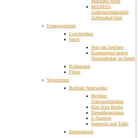
Marzahn-Nord
MANEO-
Außenkontaktstelle
Zehlendorf-Süd
Empowerment
Geschichten
Sport
Setz ein Zeichen
Kampagnen gegen
Homophobie im Sport
Religionen
Filme
Vernetzung
Berliner Netzwerke
Berliner
Toleranzbündnis
Kiss Kiss Berlin
Regenbogenkiez
L-Support
Soireeen und Talks
International