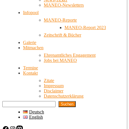
MANEO-Newsletters
Infopool
MANEO-Reporte
MANEO-Report 2023
Zeitschrift & Bücher
Galerie
Mitmachen
Ehrenamtliches Engagement
Jobs bei MANEO
Termine
Kontakt
Zitate
Impressum
Disclaimer
Datenschutzerklärung
Suchen
Deutsch
English
Facebook
Instagram
Mastodon