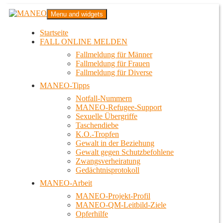
Zum
MANEO
Menu and widgets
Inhalt
Das schwule Anti-Gewalt-Projekt in Berlin
springen
Startseite
FALL ONLINE MELDEN
Fallmeldung für Männer
Fallmeldung für Frauen
Fallmeldung für Diverse
MANEO-Tipps
Notfall-Nummern
MANEO-Refugee-Support
Sexuelle Übergriffe
Taschendiebe
K.O.-Tropfen
Gewalt in der Beziehung
Gewalt gegen Schutzbefohlene
Zwangsverheiratung
Gedächtnisprotokoll
MANEO-Arbeit
MANEO-Projekt-Profil
MANEO-QM-Leitbild-Ziele
Opferhilfe