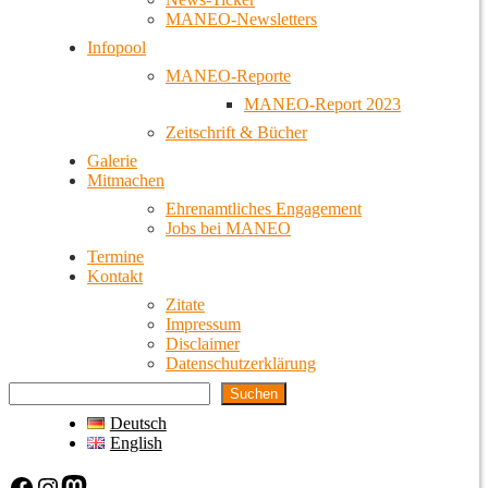
MANEO-Newsletters
Infopool
MANEO-Reporte
MANEO-Report 2023
Zeitschrift & Bücher
Galerie
Mitmachen
Ehrenamtliches Engagement
Jobs bei MANEO
Termine
Kontakt
Zitate
Impressum
Disclaimer
Datenschutzerklärung
Suchen
Deutsch
English
Facebook
Instagram
Mastodon