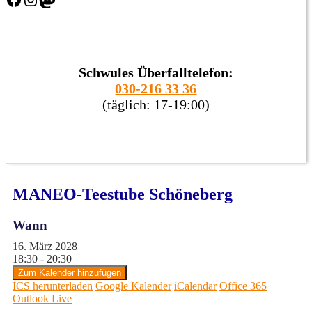
Schwules Überfalltelefon:
030-216 33 36
(täglich: 17-19:00)
MANEO-Teestube Schöneberg
Wann
16. März 2028
18:30 - 20:30
Zum Kalender hinzufügen
ICS herunterladen
Google Kalender
iCalendar
Office 365
Outlook Live