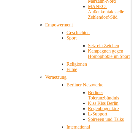
Marzahn-Nord
MANEO-
Außenkontaktstelle
Zehlendorf-Süd
Empowerment
Geschichten
Sport
Setz ein Zeichen
Kampagnen gegen
Homophobie im Sport
Religionen
Filme
Vernetzung
Berliner Netzwerke
Berliner
Toleranzbündnis
Kiss Kiss Berlin
Regenbogenkiez
L-Support
Soireeen und Talks
International