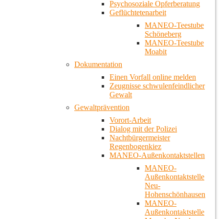
Psychosoziale Opferberatung
Geflüchtetenarbeit
MANEO-Teestube
Schöneberg
MANEO-Teestube
Moabit
Dokumentation
Einen Vorfall online melden
Zeugnisse schwulenfeindlicher
Gewalt
Gewaltprävention
Vorort-Arbeit
Dialog mit der Polizei
Nachtbürgermeister
Regenbogenkiez
MANEO-Außenkontaktstellen
MANEO-
Außenkontaktstelle
Neu-
Hohenschönhausen
MANEO-
Außenkontaktstelle