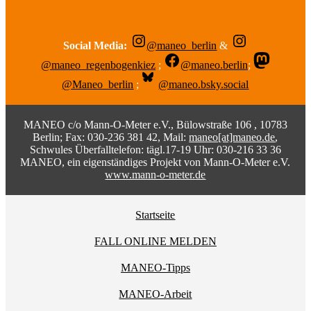
Social Media:
@maneo_berlin
&
@maneo_regenbogenkiez
;
@maneo.berlin
;
@Maneo_berlin
;
@maneo.bsky.social
MANEO c/o Mann-O-Meter e.V., Bülowstraße 106 , 10783
Berlin; Fax: 030-236 381 42, Mail:
maneo[at]maneo.de
,
Schwules Überfalltelefon: tägl.17-19 Uhr: 030-216 33 36
MANEO, ein eigenständiges Projekt von Mann-O-Meter e.V.
www.mann-o-meter.de
Startseite
FALL ONLINE MELDEN
MANEO-Tipps
MANEO-Arbeit