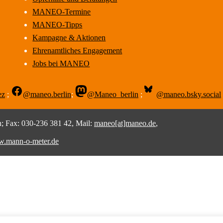
MANEO-Termine
MANEO-Tipps
Kampagne & Aktionen
Ehrenamtliches Engagement
Jobs bei MANEO
ez
;
@maneo.berlin
;
@Maneo_berlin
;
@maneo.bsky.social
 Fax: 030-236 381 42, Mail:
maneo[at]maneo.de
,
.mann-o-meter.de