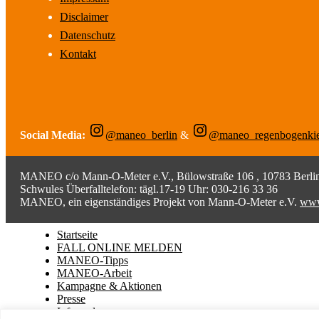
Disclaimer
Datenschutz
Kontakt
Social Media:
@maneo_berlin
&
@maneo_regenbogenki
MANEO c/o Mann-O-Meter e.V., Bülowstraße 106 , 10783 Berlin;
Schwules Überfalltelefon: tägl.17-19 Uhr: 030-216 33 36
MANEO, ein eigenständiges Projekt von Mann-O-Meter e.V.
www
Startseite
FALL ONLINE MELDEN
MANEO-Tipps
MANEO-Arbeit
Kampagne & Aktionen
Presse
Infopool