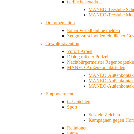
Geflüchtetenarbeit
MANEO-Teestube Schö
MANEO-Teestube Moa
Dokumentation
Einen Vorfall online melden
Zeugnisse schwulenfeindlicher Ge
Gewaltprävention
Vorort-Arbeit
Dialog mit der Polizei
Nachtbürgermeister Regenbogenki
MANEO-Außenkontaktstellen
MANEO-Außenkontakts
MANEO-Außenkontakts
MANEO-Außenkontaktst
Empowerment
Geschichten
Sport
Setz ein Zeichen
Kampagnen gegen Homo
Religionen
Filme