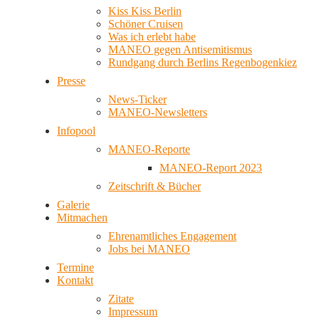
Kiss Kiss Berlin
Schöner Cruisen
Was ich erlebt habe
MANEO gegen Antisemitismus
Rundgang durch Berlins Regenbogenkiez
Presse
News-Ticker
MANEO-Newsletters
Infopool
MANEO-Reporte
MANEO-Report 2023
Zeitschrift & Bücher
Galerie
Mitmachen
Ehrenamtliches Engagement
Jobs bei MANEO
Termine
Kontakt
Zitate
Impressum