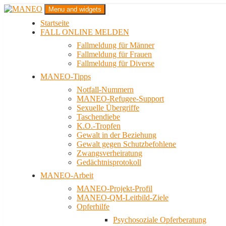
Zum
Menu and widgets
Inhalt
Startseite
springen
Das schwule Anti-Gewalt-Projekt in Berlin
FALL ONLINE MELDEN
MANEO
Fallmeldung für Männer
Fallmeldung für Frauen
Fallmeldung für Diverse
MANEO-Tipps
Notfall-Nummern
MANEO-Refugee-Support
Sexuelle Übergriffe
Taschendiebe
K.O.-Tropfen
Gewalt in der Beziehung
Gewalt gegen Schutzbefohlene
Zwangsverheiratung
Gedächtnisprotokoll
MANEO-Arbeit
MANEO-Projekt-Profil
MANEO-QM-Leitbild-Ziele
Opferhilfe
Psychosoziale Opferberatung