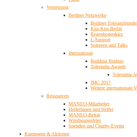
Vernetzung
Berliner Netzwerke
Berliner Toleranzbündn
Kiss Kiss Berlin
Regenbogenkiez
L-Support
Soireeen und Talks
International
Building Bridges
Tolerantia Awards
Tolerantia 
IMC 2017
Weitere internationale 
Ressourcen
MANEO-Mitarbeiter
Helferinnen und Helfer
MANEO-Beirat
Würdigungsfeier
Spenden und Charity-Events
Kampagne & Aktionen