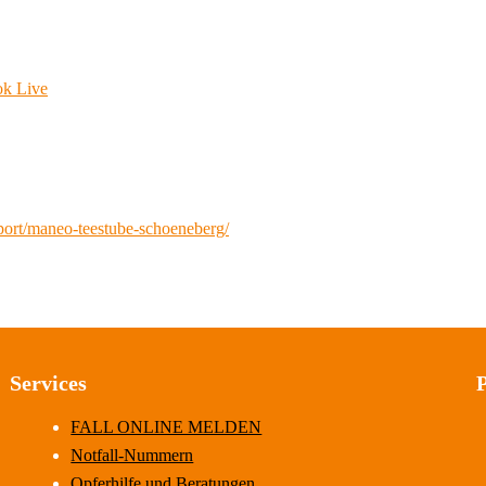
ok Live
port/maneo-teestube-schoeneberg/
Services
FALL ONLINE MELDEN
Notfall-Nummern
Opferhilfe und Beratungen