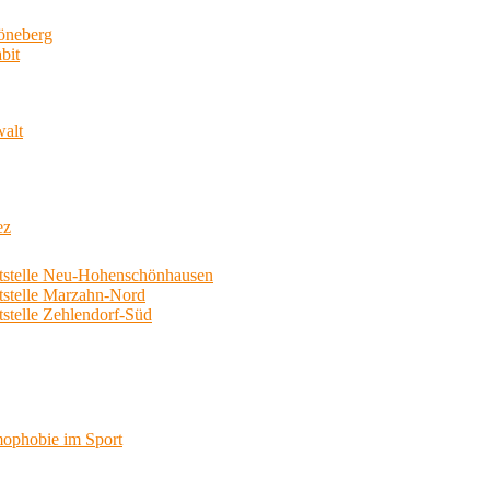
neberg
bit
walt
ez
telle Neu-Hohenschönhausen
telle Marzahn-Nord
elle Zehlendorf-Süd
phobie im Sport