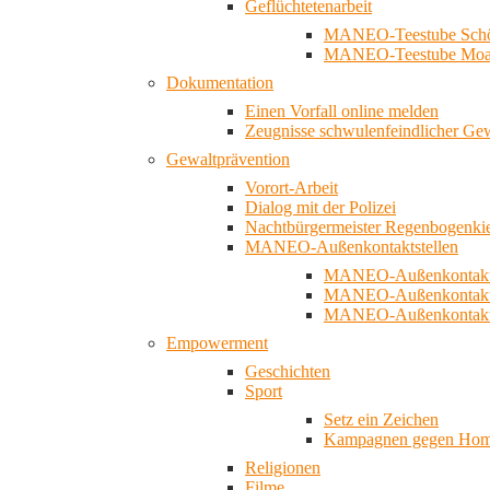
Geflüchtetenarbeit
MANEO-Teestube Schö
MANEO-Teestube Moa
Dokumentation
Einen Vorfall online melden
Zeugnisse schwulenfeindlicher Ge
Gewaltprävention
Vorort-Arbeit
Dialog mit der Polizei
Nachtbürgermeister Regenbogenki
MANEO-Außenkontaktstellen
MANEO-Außenkontakts
MANEO-Außenkontakts
MANEO-Außenkontaktst
Empowerment
Geschichten
Sport
Setz ein Zeichen
Kampagnen gegen Homo
Religionen
Filme