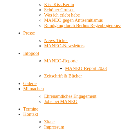
Kiss Kiss Berlin
Schöner Cruisen
Was ich erlebt habe
MANEO gegen Antisemitismus
Rundgang durch Berlins Regenbogenkiez
Presse
News-Ticker
MANEO-Newsletters
Infopool
MANEO-Reporte
MANEO-Report 2023
Zeitschrift & Bücher
Galerie
Mitmachen
Ehrenamtliches Engagement
Jobs bei MANEO
Termine
Kontakt
Zitate
Impressum