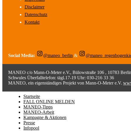
Disclaimer
Datenschutz
Kontakt
Social Media:
@maneo_berlin
&
@maneo_regenbogenki
MANEO c/o Mann-O-Meter e.V., Bülowstraße 106 , 10783 Berlin;
Schwules Überfalltelefon: tägl.17-19 Uhr: 030-216 33 36
MANEO, ein eigenständiges Projekt von Mann-O-Meter e.V.
www
Startseite
FALL ONLINE MELDEN
MANEO-Tipps
MANEO-Arbeit
Kampagne & Aktionen
Presse
Infopool