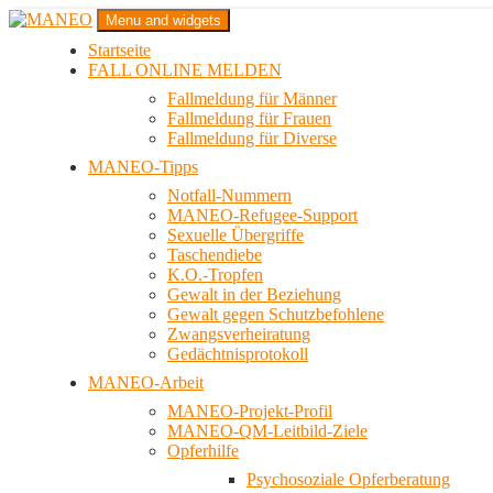
Zum
Menu and widgets
Inhalt
Startseite
springen
Das schwule Anti-Gewalt-Projekt in Berlin
FALL ONLINE MELDEN
MANEO
Fallmeldung für Männer
Fallmeldung für Frauen
Fallmeldung für Diverse
MANEO-Tipps
Notfall-Nummern
MANEO-Refugee-Support
Sexuelle Übergriffe
Taschendiebe
K.O.-Tropfen
Gewalt in der Beziehung
Gewalt gegen Schutzbefohlene
Zwangsverheiratung
Gedächtnisprotokoll
MANEO-Arbeit
MANEO-Projekt-Profil
MANEO-QM-Leitbild-Ziele
Opferhilfe
Psychosoziale Opferberatung