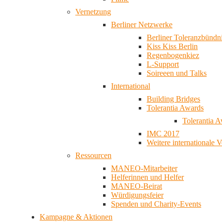
Vernetzung
Berliner Netzwerke
Berliner Toleranzbündn
Kiss Kiss Berlin
Regenbogenkiez
L-Support
Soireeen und Talks
International
Building Bridges
Tolerantia Awards
Tolerantia 
IMC 2017
Weitere internationale 
Ressourcen
MANEO-Mitarbeiter
Helferinnen und Helfer
MANEO-Beirat
Würdigungsfeier
Spenden und Charity-Events
Kampagne & Aktionen