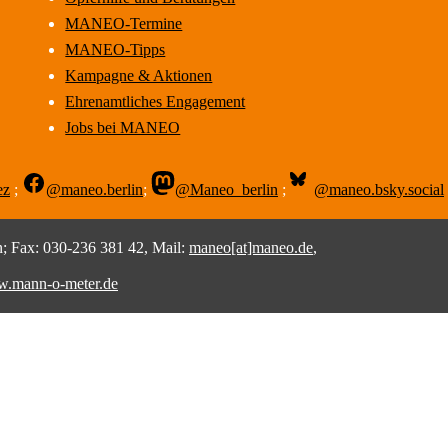
MANEO-Termine
MANEO-Tipps
Kampagne & Aktionen
Ehrenamtliches Engagement
Jobs bei MANEO
ez
;
@maneo.berlin
;
@Maneo_berlin
;
@maneo.bsky.social
 Fax: 030-236 381 42, Mail:
maneo[at]maneo.de
,
.mann-o-meter.de