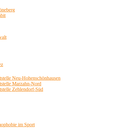
neberg
bit
walt
ez
telle Neu-Hohenschönhausen
telle Marzahn-Nord
elle Zehlendorf-Süd
phobie im Sport