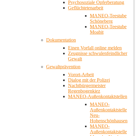
Psychosoziale Opferberatung
Geflüchtetenarbeit
MANEO-Teestube
Schöneberg
MANEO-Teestube
Moabit
Dokumentation
Einen Vorfall online melden
Zeugnisse schwulenfeindlicher
Gewalt
Gewaltprävention
Vorort-Arbeit
Dialog mit der Polizei
Nachtbürgermeister
Regenbogenkiez
MANEO-Außenkontaktstellen
MANEO-
Außenkontaktstelle
Neu-
Hohenschönhausen
MANEO-
Außenkontaktstelle