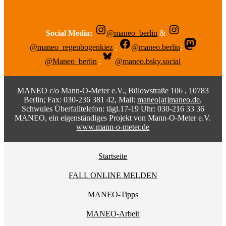
Social Media:
@maneo_berlin
&
@maneo_regenbogenkiez
;
@maneo.berlin
;
@Maneo_berlin
;
@maneo.bsky.social
MANEO c/o Mann-O-Meter e.V., Bülowstraße 106 , 10783
Berlin; Fax: 030-236 381 42, Mail:
maneo[at]maneo.de
,
Schwules Überfalltelefon: tägl.17-19 Uhr: 030-216 33 36
MANEO, ein eigenständiges Projekt von Mann-O-Meter e.V.
www.mann-o-meter.de
Startseite
FALL ONLINE MELDEN
MANEO-Tipps
MANEO-Arbeit