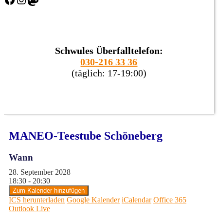
Schwules Überfalltelefon:
030-216 33 36
(täglich: 17-19:00)
MANEO-Teestube Schöneberg
Wann
28. September 2028
18:30 - 20:30
Zum Kalender hinzufügen
ICS herunterladen
Google Kalender
iCalendar
Office 365
Outlook Live