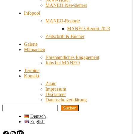
MANEO-Newsletters
Infopool
MANEO-Reporte
MANEO-Report 2023
Zeitschrift & Bücher
Galerie
Mitmachen
Ehrenamtliches Engagement
Jobs bei MANEO
Termine
Kontakt
Zitate
Impressum
Disclaimer
Datenschutzerklärung
Suchen
Deutsch
English
Facebook
Instagram
Mastodon