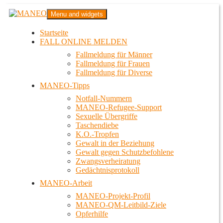
Zum
MANEO
Menu and widgets
Inhalt
Das schwule Anti-Gewalt-Projekt in Berlin
springen
Startseite
FALL ONLINE MELDEN
Fallmeldung für Männer
Fallmeldung für Frauen
Fallmeldung für Diverse
MANEO-Tipps
Notfall-Nummern
MANEO-Refugee-Support
Sexuelle Übergriffe
Taschendiebe
K.O.-Tropfen
Gewalt in der Beziehung
Gewalt gegen Schutzbefohlene
Zwangsverheiratung
Gedächtnisprotokoll
MANEO-Arbeit
MANEO-Projekt-Profil
MANEO-QM-Leitbild-Ziele
Opferhilfe