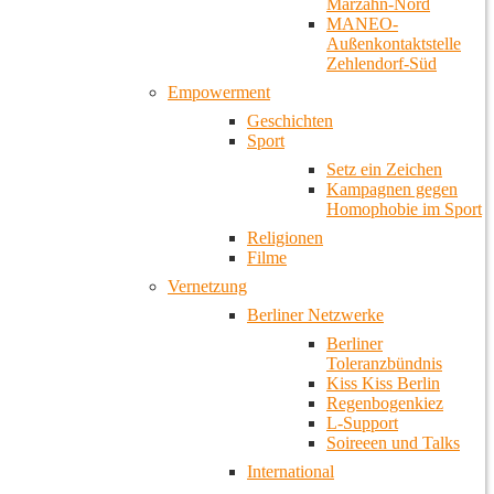
Marzahn-Nord
MANEO-
Außenkontaktstelle
Zehlendorf-Süd
Empowerment
Geschichten
Sport
Setz ein Zeichen
Kampagnen gegen
Homophobie im Sport
Religionen
Filme
Vernetzung
Berliner Netzwerke
Berliner
Toleranzbündnis
Kiss Kiss Berlin
Regenbogenkiez
L-Support
Soireeen und Talks
International