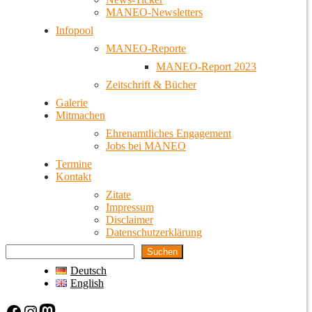
MANEO-Newsletters
Infopool
MANEO-Reporte
MANEO-Report 2023
Zeitschrift & Bücher
Galerie
Mitmachen
Ehrenamtliches Engagement
Jobs bei MANEO
Termine
Kontakt
Zitate
Impressum
Disclaimer
Datenschutzerklärung
Suchen
Deutsch
English
Facebook
Instagram
Mastodon