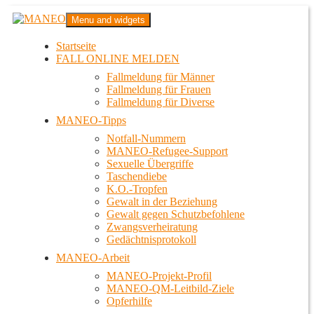
Zum
MANEO
Menu and widgets
Inhalt
Das schwule Anti-Gewalt-Projekt in Berlin
springen
Startseite
FALL ONLINE MELDEN
Fallmeldung für Männer
Fallmeldung für Frauen
Fallmeldung für Diverse
MANEO-Tipps
Notfall-Nummern
MANEO-Refugee-Support
Sexuelle Übergriffe
Taschendiebe
K.O.-Tropfen
Gewalt in der Beziehung
Gewalt gegen Schutzbefohlene
Zwangsverheiratung
Gedächtnisprotokoll
MANEO-Arbeit
MANEO-Projekt-Profil
MANEO-QM-Leitbild-Ziele
Opferhilfe