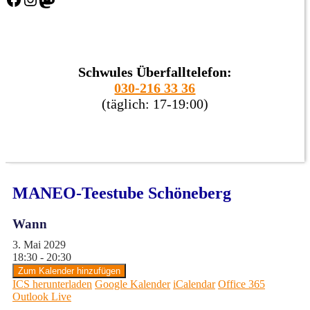
Schwules Überfalltelefon:
030-216 33 36
(täglich: 17-19:00)
MANEO-Teestube Schöneberg
Wann
3. Mai 2029
18:30 - 20:30
Zum Kalender hinzufügen
ICS herunterladen
Google Kalender
iCalendar
Office 365
Outlook Live