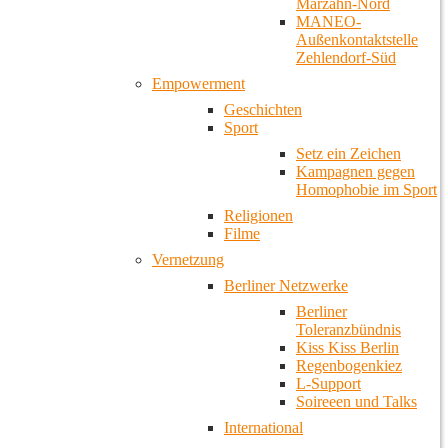
Marzahn-Nord
MANEO-
Außenkontaktstelle
Zehlendorf-Süd
Empowerment
Geschichten
Sport
Setz ein Zeichen
Kampagnen gegen
Homophobie im Sport
Religionen
Filme
Vernetzung
Berliner Netzwerke
Berliner
Toleranzbündnis
Kiss Kiss Berlin
Regenbogenkiez
L-Support
Soireeen und Talks
International