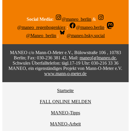
Social Media:
@maneo_berlin
&
@maneo_regenbogenkiez
;
@maneo.berlin
;
@Maneo_berlin
;
@maneo.bsky.social
MANEO c/o Mann-O-Meter e.V., Bülowstraße 106 , 10783
Berlin; Fax: 030-236 381 42, Mail:
maneo[at]maneo.de
,
Schwules Überfalltelefon: tägl.17-19 Uhr: 030-216 33 36
MANEO, ein eigenständiges Projekt von Mann-O-Meter e.V.
www.mann-o-meter.de
Startseite
FALL ONLINE MELDEN
MANEO-Tipps
MANEO-Arbeit