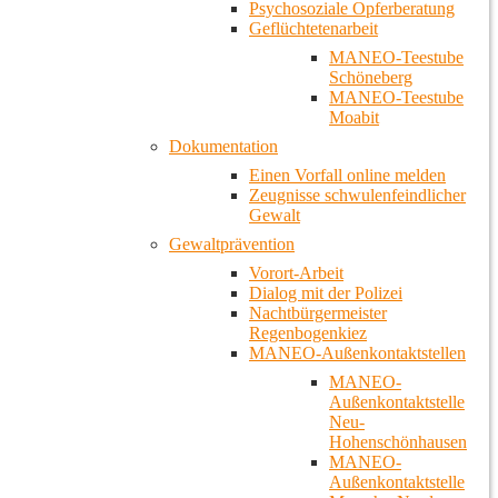
Psychosoziale Opferberatung
Geflüchtetenarbeit
MANEO-Teestube
Schöneberg
MANEO-Teestube
Moabit
Dokumentation
Einen Vorfall online melden
Zeugnisse schwulenfeindlicher
Gewalt
Gewaltprävention
Vorort-Arbeit
Dialog mit der Polizei
Nachtbürgermeister
Regenbogenkiez
MANEO-Außenkontaktstellen
MANEO-
Außenkontaktstelle
Neu-
Hohenschönhausen
MANEO-
Außenkontaktstelle