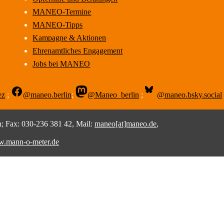
MANEO-Termine
MANEO-Tipps
Kampagne & Aktionen
Ehrenamtliches Engagement
Jobs bei MANEO
ez
;
@maneo.berlin
;
@Maneo_berlin
;
@maneo.bsky.social
 Fax: 030-236 381 42, Mail:
maneo[at]maneo.de
,
.mann-o-meter.de