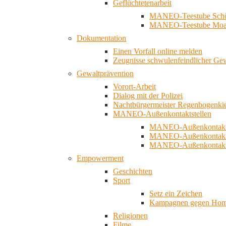
Geflüchtetenarbeit
MANEO-Teestube Schö
MANEO-Teestube Moa
Dokumentation
Einen Vorfall online melden
Zeugnisse schwulenfeindlicher Ge
Gewaltprävention
Vorort-Arbeit
Dialog mit der Polizei
Nachtbürgermeister Regenbogenki
MANEO-Außenkontaktstellen
MANEO-Außenkontakts
MANEO-Außenkontakts
MANEO-Außenkontaktst
Empowerment
Geschichten
Sport
Setz ein Zeichen
Kampagnen gegen Homo
Religionen
Filme