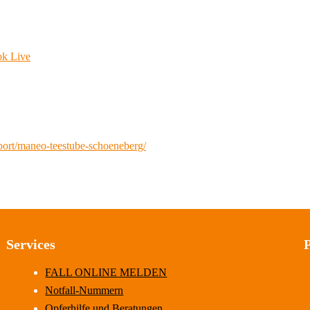
ok Live
port/maneo-teestube-schoeneberg/
Services
FALL ONLINE MELDEN
Notfall-Nummern
Opferhilfe und Beratungen