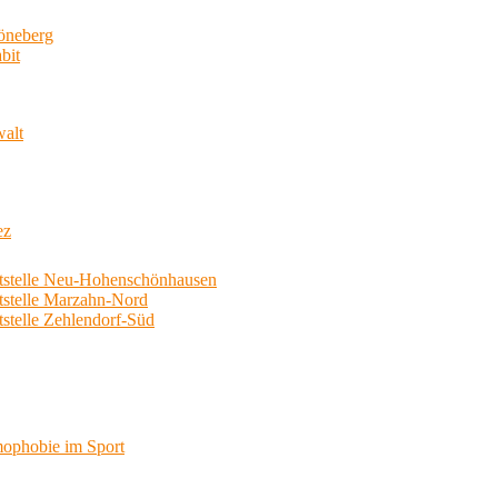
neberg
bit
walt
ez
telle Neu-Hohenschönhausen
telle Marzahn-Nord
elle Zehlendorf-Süd
phobie im Sport