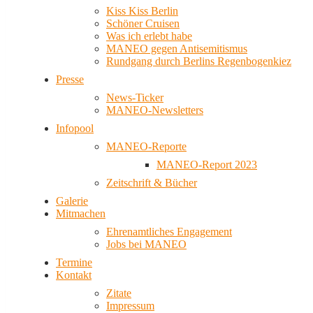
Kiss Kiss Berlin
Schöner Cruisen
Was ich erlebt habe
MANEO gegen Antisemitismus
Rundgang durch Berlins Regenbogenkiez
Presse
News-Ticker
MANEO-Newsletters
Infopool
MANEO-Reporte
MANEO-Report 2023
Zeitschrift & Bücher
Galerie
Mitmachen
Ehrenamtliches Engagement
Jobs bei MANEO
Termine
Kontakt
Zitate
Impressum