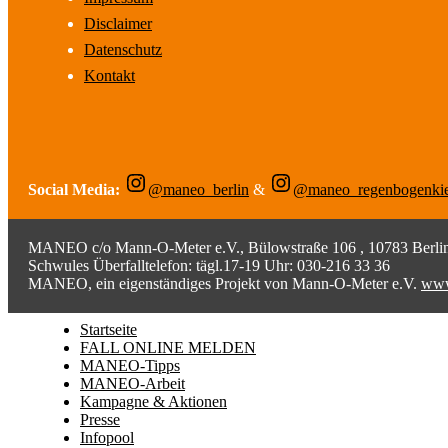
Disclaimer
Datenschutz
Kontakt
Social Media:
@maneo_berlin
&
@maneo_regenbogenki
MANEO c/o Mann-O-Meter e.V., Bülowstraße 106 , 10783 Berlin;
Schwules Überfalltelefon: tägl.17-19 Uhr: 030-216 33 36
MANEO, ein eigenständiges Projekt von Mann-O-Meter e.V.
www
Startseite
FALL ONLINE MELDEN
MANEO-Tipps
MANEO-Arbeit
Kampagne & Aktionen
Presse
Infopool