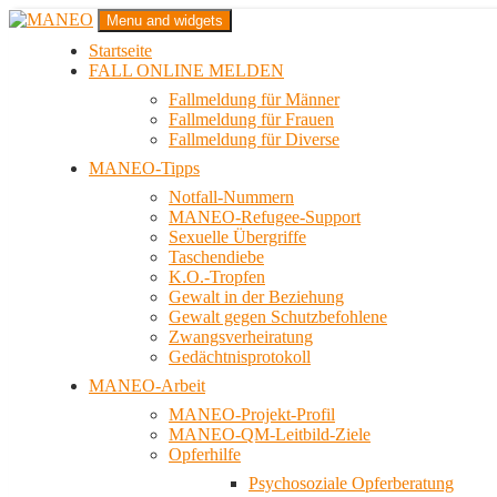
Zum
Menu and widgets
Inhalt
Startseite
springen
Das schwule Anti-Gewalt-Projekt in Berlin
FALL ONLINE MELDEN
MANEO
Fallmeldung für Männer
Fallmeldung für Frauen
Fallmeldung für Diverse
MANEO-Tipps
Notfall-Nummern
MANEO-Refugee-Support
Sexuelle Übergriffe
Taschendiebe
K.O.-Tropfen
Gewalt in der Beziehung
Gewalt gegen Schutzbefohlene
Zwangsverheiratung
Gedächtnisprotokoll
MANEO-Arbeit
MANEO-Projekt-Profil
MANEO-QM-Leitbild-Ziele
Opferhilfe
Psychosoziale Opferberatung