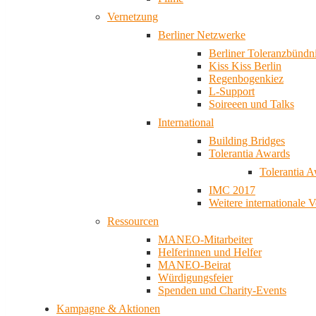
Vernetzung
Berliner Netzwerke
Berliner Toleranzbündn
Kiss Kiss Berlin
Regenbogenkiez
L-Support
Soireeen und Talks
International
Building Bridges
Tolerantia Awards
Tolerantia 
IMC 2017
Weitere internationale 
Ressourcen
MANEO-Mitarbeiter
Helferinnen und Helfer
MANEO-Beirat
Würdigungsfeier
Spenden und Charity-Events
Kampagne & Aktionen