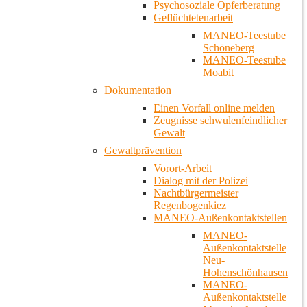
Psychosoziale Opferberatung
Geflüchtetenarbeit
MANEO-Teestube
Schöneberg
MANEO-Teestube
Moabit
Dokumentation
Einen Vorfall online melden
Zeugnisse schwulenfeindlicher
Gewalt
Gewaltprävention
Vorort-Arbeit
Dialog mit der Polizei
Nachtbürgermeister
Regenbogenkiez
MANEO-Außenkontaktstellen
MANEO-
Außenkontaktstelle
Neu-
Hohenschönhausen
MANEO-
Außenkontaktstelle