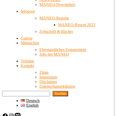
MANEO-Newsletters
Infopool
MANEO-Reporte
MANEO-Report 2023
Zeitschrift & Bücher
Galerie
Mitmachen
Ehrenamtliches Engagement
Jobs bei MANEO
Termine
Kontakt
Zitate
Impressum
Disclaimer
Datenschutzerklärung
Suchen
Deutsch
English
Facebook
Instagram
Mastodon