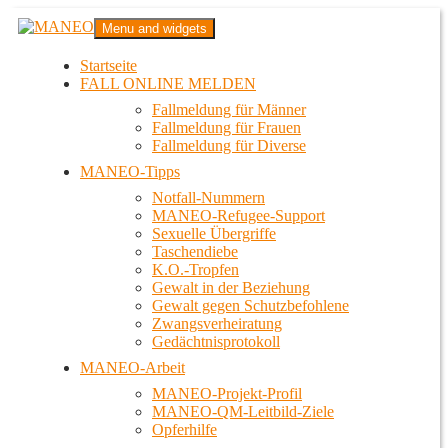
Zum
MANEO
Menu and widgets
Inhalt
Das schwule Anti-Gewalt-Projekt in Berlin
springen
Startseite
FALL ONLINE MELDEN
Fallmeldung für Männer
Fallmeldung für Frauen
Fallmeldung für Diverse
MANEO-Tipps
Notfall-Nummern
MANEO-Refugee-Support
Sexuelle Übergriffe
Taschendiebe
K.O.-Tropfen
Gewalt in der Beziehung
Gewalt gegen Schutzbefohlene
Zwangsverheiratung
Gedächtnisprotokoll
MANEO-Arbeit
MANEO-Projekt-Profil
MANEO-QM-Leitbild-Ziele
Opferhilfe