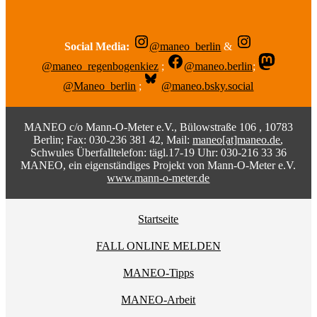
Social Media:
@maneo_berlin
&
@maneo_regenbogenkiez
;
@maneo.berlin
;
@Maneo_berlin
;
@maneo.bsky.social
MANEO c/o Mann-O-Meter e.V., Bülowstraße 106 , 10783
Berlin; Fax: 030-236 381 42, Mail:
maneo[at]maneo.de
,
Schwules Überfalltelefon: tägl.17-19 Uhr: 030-216 33 36
MANEO, ein eigenständiges Projekt von Mann-O-Meter e.V.
www.mann-o-meter.de
Startseite
FALL ONLINE MELDEN
MANEO-Tipps
MANEO-Arbeit