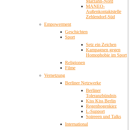
Marzahn-Nord
MANEO-
Außenkontaktstelle
Zehlendorf-Süd
Empowerment
Geschichten
Sport
Setz ein Zeichen
Kampagnen gegen
Homophobie im Sport
Religionen
Filme
Vernetzung
Berliner Netzwerke
Berliner
Toleranzbündnis
Kiss Kiss Berlin
Regenbogenkiez
L-Support
Soireeen und Talks
International