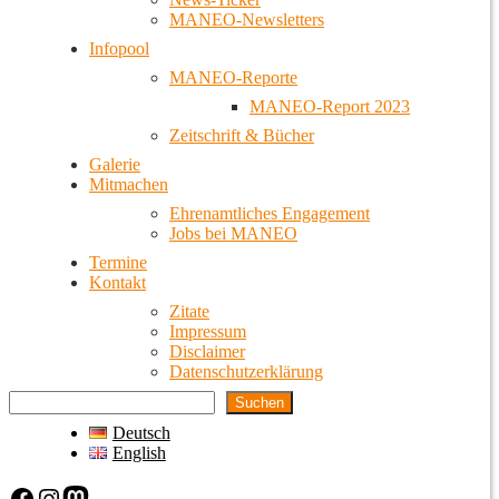
MANEO-Newsletters
Infopool
MANEO-Reporte
MANEO-Report 2023
Zeitschrift & Bücher
Galerie
Mitmachen
Ehrenamtliches Engagement
Jobs bei MANEO
Termine
Kontakt
Zitate
Impressum
Disclaimer
Datenschutzerklärung
Suchen
Deutsch
English
Facebook
Instagram
Mastodon