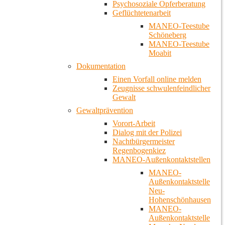
Psychosoziale Opferberatung
Geflüchtetenarbeit
MANEO-Teestube
Schöneberg
MANEO-Teestube
Moabit
Dokumentation
Einen Vorfall online melden
Zeugnisse schwulenfeindlicher
Gewalt
Gewaltprävention
Vorort-Arbeit
Dialog mit der Polizei
Nachtbürgermeister
Regenbogenkiez
MANEO-Außenkontaktstellen
MANEO-
Außenkontaktstelle
Neu-
Hohenschönhausen
MANEO-
Außenkontaktstelle