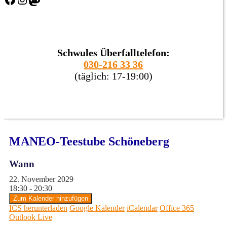
Schwules Überfalltelefon:
030-216 33 36
(täglich: 17-19:00)
MANEO-Teestube Schöneberg
Wann
22. November 2029
18:30 - 20:30
Zum Kalender hinzufügen
ICS herunterladen
Google Kalender
iCalendar
Office 365
Outlook Live