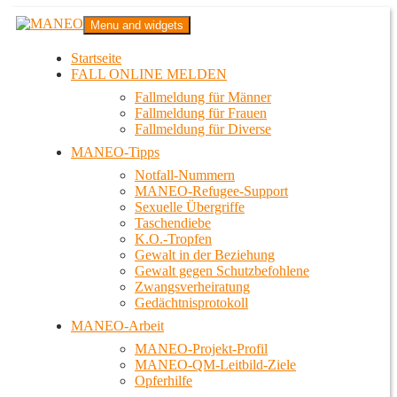
Zum
MANEO
Menu and widgets
Inhalt
Das schwule Anti-Gewalt-Projekt in Berlin
springen
Startseite
FALL ONLINE MELDEN
Fallmeldung für Männer
Fallmeldung für Frauen
Fallmeldung für Diverse
MANEO-Tipps
Notfall-Nummern
MANEO-Refugee-Support
Sexuelle Übergriffe
Taschendiebe
K.O.-Tropfen
Gewalt in der Beziehung
Gewalt gegen Schutzbefohlene
Zwangsverheiratung
Gedächtnisprotokoll
MANEO-Arbeit
MANEO-Projekt-Profil
MANEO-QM-Leitbild-Ziele
Opferhilfe