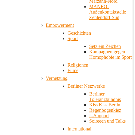
Marzahn-Nord
MANEO-
Außenkontaktstelle
Zehlendorf-Süd
Empowerment
Geschichten
Sport
Setz ein Zeichen
Kampagnen gegen
Homophobie im Sport
Religionen
Filme
Vernetzung
Berliner Netzwerke
Berliner
Toleranzbündnis
Kiss Kiss Berlin
Regenbogenkiez
L-Support
Soireeen und Talks
International