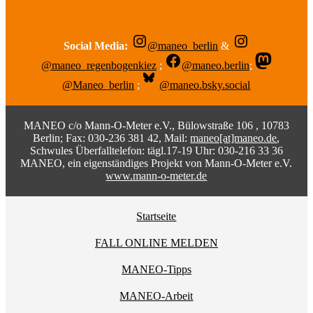
Social Media:
@maneo_berlin
&
@maneo_regenbogenkiez
;
@maneo.berlin
;
@Maneo_berlin
;
@maneo.bsky.social
MANEO c/o Mann-O-Meter e.V., Bülowstraße 106 , 10783
Berlin; Fax: 030-236 381 42, Mail:
maneo[at]maneo.de
,
Schwules Überfalltelefon: tägl.17-19 Uhr: 030-216 33 36
MANEO, ein eigenständiges Projekt von Mann-O-Meter e.V.
www.mann-o-meter.de
Startseite
FALL ONLINE MELDEN
MANEO-Tipps
MANEO-Arbeit