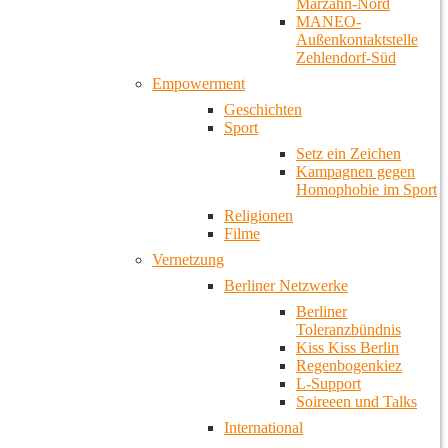
Marzahn-Nord
MANEO-
Außenkontaktstelle
Zehlendorf-Süd
Empowerment
Geschichten
Sport
Setz ein Zeichen
Kampagnen gegen
Homophobie im Sport
Religionen
Filme
Vernetzung
Berliner Netzwerke
Berliner
Toleranzbündnis
Kiss Kiss Berlin
Regenbogenkiez
L-Support
Soireeen und Talks
International