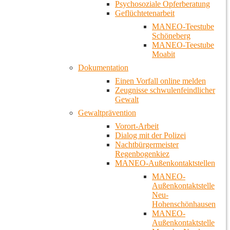
Psychosoziale Opferberatung
Geflüchtetenarbeit
MANEO-Teestube
Schöneberg
MANEO-Teestube
Moabit
Dokumentation
Einen Vorfall online melden
Zeugnisse schwulenfeindlicher
Gewalt
Gewaltprävention
Vorort-Arbeit
Dialog mit der Polizei
Nachtbürgermeister
Regenbogenkiez
MANEO-Außenkontaktstellen
MANEO-
Außenkontaktstelle
Neu-
Hohenschönhausen
MANEO-
Außenkontaktstelle