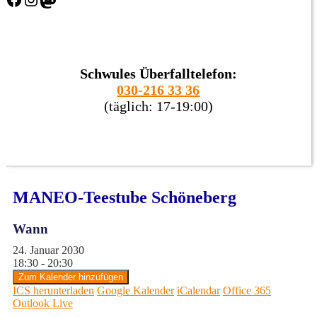
Schwules Überfalltelefon:
030-216 33 36
(täglich: 17-19:00)
MANEO-Teestube Schöneberg
Wann
24. Januar 2030
18:30 - 20:30
Zum Kalender hinzufügen
ICS herunterladen
Google Kalender
iCalendar
Office 365
Outlook Live