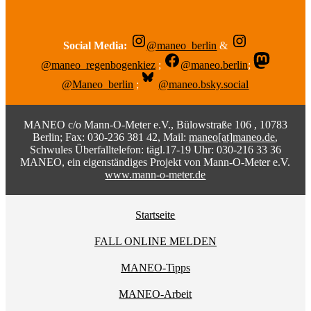
Social Media:
@maneo_berlin
&
@maneo_regenbogenkiez
;
@maneo.berlin
;
@Maneo_berlin
;
@maneo.bsky.social
MANEO c/o Mann-O-Meter e.V., Bülowstraße 106 , 10783
Berlin; Fax: 030-236 381 42, Mail:
maneo[at]maneo.de
,
Schwules Überfalltelefon: tägl.17-19 Uhr: 030-216 33 36
MANEO, ein eigenständiges Projekt von Mann-O-Meter e.V.
www.mann-o-meter.de
Startseite
FALL ONLINE MELDEN
MANEO-Tipps
MANEO-Arbeit