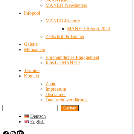
MANEO-Newsletters
Infopool
MANEO-Reporte
MANEO-Report 2023
Zeitschrift & Bücher
Galerie
Mitmachen
Ehrenamtliches Engagement
Jobs bei MANEO
Termine
Kontakt
Zitate
Impressum
Disclaimer
Datenschutzerklärung
Suchen
Deutsch
English
Facebook
Instagram
Mastodon