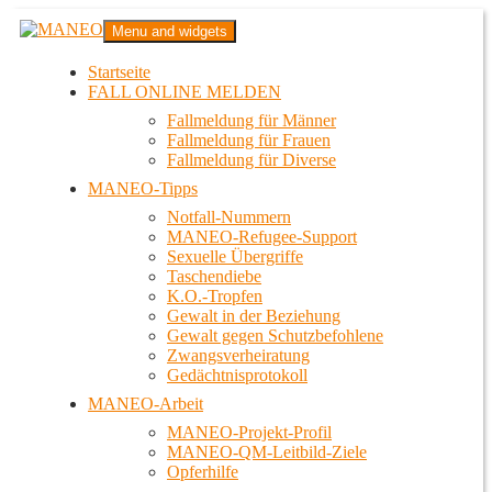
Zum
MANEO
Menu and widgets
Inhalt
Das schwule Anti-Gewalt-Projekt in Berlin
springen
Startseite
FALL ONLINE MELDEN
Fallmeldung für Männer
Fallmeldung für Frauen
Fallmeldung für Diverse
MANEO-Tipps
Notfall-Nummern
MANEO-Refugee-Support
Sexuelle Übergriffe
Taschendiebe
K.O.-Tropfen
Gewalt in der Beziehung
Gewalt gegen Schutzbefohlene
Zwangsverheiratung
Gedächtnisprotokoll
MANEO-Arbeit
MANEO-Projekt-Profil
MANEO-QM-Leitbild-Ziele
Opferhilfe