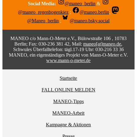
Social Media:
@maneo_berlin
&
@maneo_regenbogenkiez
;
@maneo.berlin
;
@Maneo_berlin
;
@maneo.bsky.social
MANEO c/o Mann-O-Meter e.V., Bülowstraße 106 , 10783
Berlin; Fax: 030-236 381 42, Mail:
maneo[at]maneo.de
,
Schwules Überfalltelefon: tägl.17-19 Uhr: 030-216 33 36
MANEO, ein eigenständiges Projekt von Mann-O-Meter e.V.
www.mann-o-meter.de
Startseite
FALL ONLINE MELDEN
MANEO-Tipps
MANEO-Arbeit
Kampagne & Aktionen
Presse