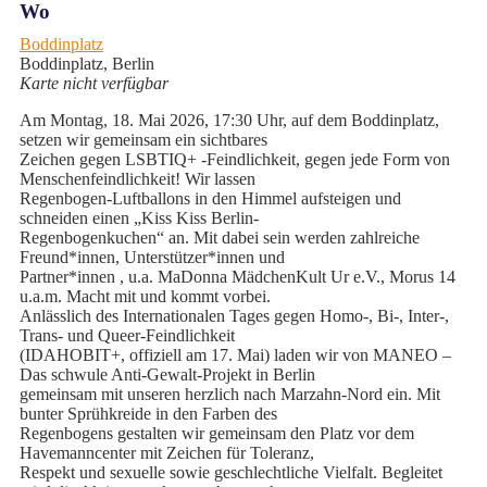
Wo
Boddinplatz
Boddinplatz, Berlin
Karte nicht verfügbar
Am Montag, 18. Mai 2026, 17:30 Uhr, auf dem Boddinplatz,
setzen wir gemeinsam ein sichtbares
Zeichen gegen LSBTIQ+ -Feindlichkeit, gegen jede Form von
Menschenfeindlichkeit! Wir lassen
Regenbogen-Luftballons in den Himmel aufsteigen und
schneiden einen „Kiss Kiss Berlin-
Regenbogenkuchen“ an. Mit dabei sein werden zahlreiche
Freund*innen, Unterstützer*innen und
Partner*innen , u.a. MaDonna MädchenKult Ur e.V., Morus 14
u.a.m. Macht mit und kommt vorbei.
Anlässlich des Internationalen Tages gegen Homo-, Bi-, Inter-,
Trans- und Queer-Feindlichkeit
(IDAHOBIT+, offiziell am 17. Mai) laden wir von MANEO –
Das schwule Anti-Gewalt-Projekt in Berlin
gemeinsam mit unseren herzlich nach Marzahn-Nord ein. Mit
bunter Sprühkreide in den Farben des
Regenbogens gestalten wir gemeinsam den Platz vor dem
Havemanncenter mit Zeichen für Toleranz,
Respekt und sexuelle sowie geschlechtliche Vielfalt. Begleitet