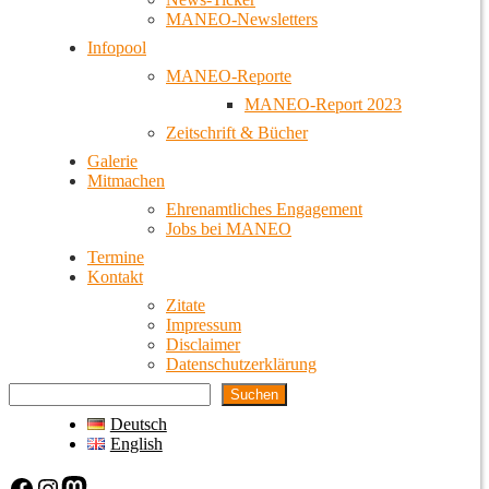
MANEO-Newsletters
Infopool
MANEO-Reporte
MANEO-Report 2023
Zeitschrift & Bücher
Galerie
Mitmachen
Ehrenamtliches Engagement
Jobs bei MANEO
Termine
Kontakt
Zitate
Impressum
Disclaimer
Datenschutzerklärung
Suchen
Deutsch
English
Facebook
Instagram
Mastodon