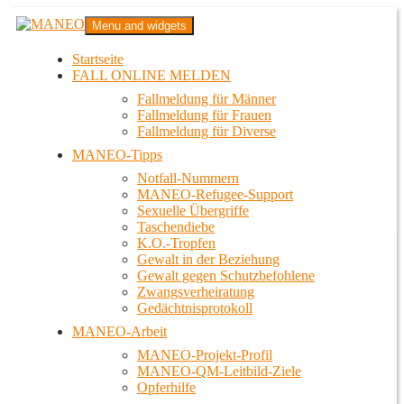
Zum
MANEO
Menu and widgets
Inhalt
Das schwule Anti-Gewalt-Projekt in Berlin
springen
Startseite
FALL ONLINE MELDEN
Fallmeldung für Männer
Fallmeldung für Frauen
Fallmeldung für Diverse
MANEO-Tipps
Notfall-Nummern
MANEO-Refugee-Support
Sexuelle Übergriffe
Taschendiebe
K.O.-Tropfen
Gewalt in der Beziehung
Gewalt gegen Schutzbefohlene
Zwangsverheiratung
Gedächtnisprotokoll
MANEO-Arbeit
MANEO-Projekt-Profil
MANEO-QM-Leitbild-Ziele
Opferhilfe