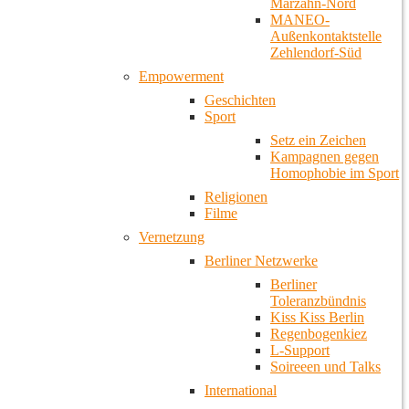
Marzahn-Nord
MANEO-
Außenkontaktstelle
Zehlendorf-Süd
Empowerment
Geschichten
Sport
Setz ein Zeichen
Kampagnen gegen
Homophobie im Sport
Religionen
Filme
Vernetzung
Berliner Netzwerke
Berliner
Toleranzbündnis
Kiss Kiss Berlin
Regenbogenkiez
L-Support
Soireeen und Talks
International