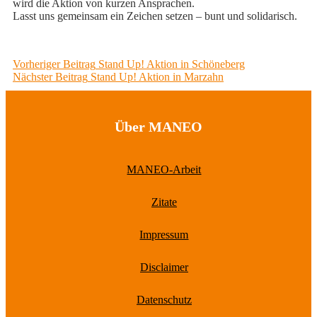
wird die Aktion von kurzen Ansprachen.
Lasst uns gemeinsam ein Zeichen setzen – bunt und solidarisch.
Beitragsnavigation
Previous
Vorheriger Beitrag
Stand Up! Aktion in Schöneberg
Next
post:
Nächster Beitrag
Stand Up! Aktion in Marzahn
post:
Über MANEO
MANEO-Arbeit
Zitate
Impressum
Disclaimer
Datenschutz