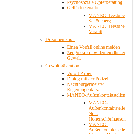
Psychosoziale Opferberatung
Geflüchtetenarbeit
MANEO-Teestube
Schöneberg
MANEO-Teestube
Moabit
Dokumentation
Einen Vorfall online melden
Zeugnisse schwulenfeindlicher
Gewalt
Gewaltprävention
Vorort-Arbeit
Dialog mit der Polizei
Nachtbürgermeister
Regenbogenkiez
MANEO-Außenkontaktstellen
MANEO-
Außenkontaktstelle
Neu-
Hohenschönhausen
MANEO-
Außenkontaktstelle